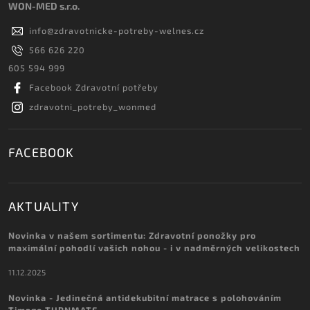
WON-MED s.r.o.
info
@
zdravotnicke-potreby-welnes.cz
566 626 220
605 594 999
Facebook Zdravotní potřeby
zdravotni_potreby_wonmed
FACEBOOK
AKTUALITY
Novinka v našem sortimentu: Zdravotní ponožky pro
maximální pohodlí vašich nohou - i v nadměrných velikostech
11.12.2025
Novinka - Jedinečná antidekubitní matrace s polohováním