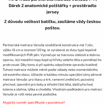
Dárek 2 anatomické polštářky + prostěradlo
jersey
Z důvodu velikost balíčku, zasíláme vždy českou
poštou.
Partnerská matrace Venuše osvědčené konstrukce má 7 zón,
výšku 16 cm a nosnost 120 kg. Je vyrobená ze dvou typů tepelně
modifikovaných PUR pěn. Vyznačuje se tvarovou stálostí a dobrou
oporou. Její masážní nopy kopírují křivky vašeho těla a pomáhají ho
prokrvovat. Díky tomu si při spánku odpočinete opravdu kvalitně.
Tuhost matrace můžete měnit podle nálady nebo momentálního
zdravotního stavu. Užívejte si každou minutu speciální zóny pěnové
matrace Venuše: pro hlavu a krk, ramenní změkčení, pozvolný
přechod, zpevnění pro boky a střední část těla, další přechod,
kolena a stehna, lýtka a chodidla. Vhodným podkladem pro matraci
Venuše je rošt nebo pevná podložka.
Atypický rozměr specifikujte v poznámce!!