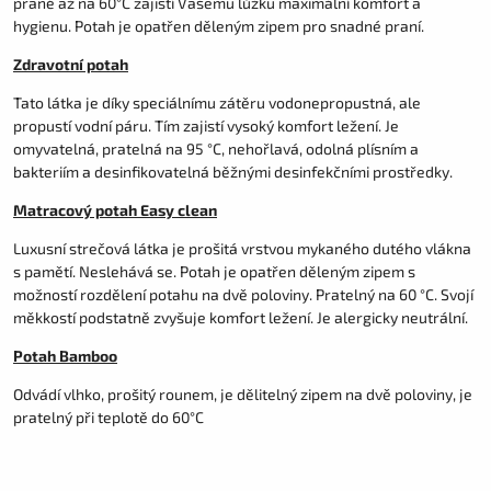
prané až na 60°C zajistí Vašemu lůžku maximální komfort a
hygienu. Potah je opatřen děleným zipem pro snadné praní.
Zdravotní potah
Tato látka je díky speciálnímu zátěru vodonepropustná, ale
propustí vodní páru. Tím zajistí vysoký komfort ležení. Je
omyvatelná, pratelná na 95 °C, nehořlavá, odolná plísním a
bakteriím a desinfikovatelná běžnými desinfekčními prostředky.
Matracový potah Easy clean
Luxusní strečová látka je prošitá vrstvou mykaného dutého vlákna
s pamětí. Neslehává se. Potah je opatřen děleným zipem s
možností rozdělení potahu na dvě poloviny. Pratelný na 60 °C. Svojí
měkkostí podstatně zvyšuje komfort ležení. Je alergicky neutrální.
Potah Bamboo
Odvádí vlhko, prošitý rounem, je dělitelný zipem na dvě poloviny, je
pratelný při teplotě do 60°C