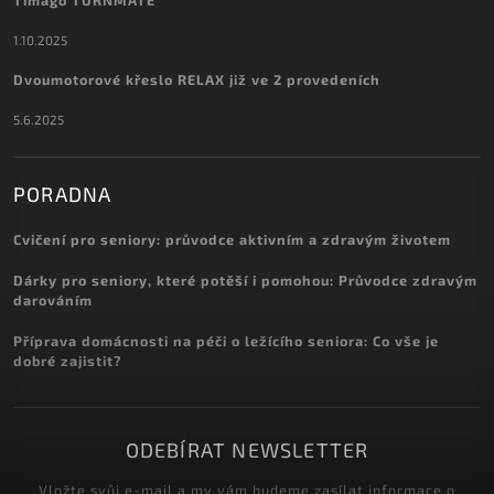
Timago TURNMATE
1.10.2025
Dvoumotorové křeslo RELAX již ve 2 provedeních
5.6.2025
PORADNA
Cvičení pro seniory: průvodce aktivním a zdravým životem
Dárky pro seniory, které potěší i pomohou: Průvodce zdravým
darováním
Příprava domácnosti na péči o ležícího seniora: Co vše je
dobré zajistit?
ODEBÍRAT NEWSLETTER
Vložte svůj e-mail a my vám budeme zasílat informace o