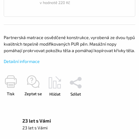
v hodnotě 220 Kč
Partnerská matrace osvědčené konstrukce, vyrobená ze dvou typů
kvalitních tepelně modifikovaných PUR pěn. Masážní nopy
pomáhají prokrvovat pokožku těla a pomáhají kopírovat křivky těla.
Detailní informace
Tisk
Zeptat se
Hlídat
Sdílet
23 let s Vámi
23 let s Vámi