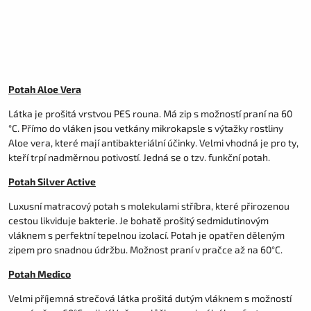
Potah Aloe Vera
Látka je prošitá vrstvou PES rouna. Má zip s možností praní na 60
°C. Přímo do vláken jsou vetkány mikrokapsle s výtažky rostliny
Aloe vera, které mají antibakteriální účinky. Velmi vhodná je pro ty,
kteří trpí nadměrnou potivostí. Jedná se o tzv. funkční potah.
Potah Silver Active
Luxusní matracový potah s molekulami stříbra, které přirozenou
cestou likviduje bakterie. Je bohatě prošitý sedmidutinovým
vláknem s perfektní tepelnou izolací. Potah je opatřen děleným
zipem pro snadnou údržbu. Možnost praní v pračce až na 60°C.
Potah Medico
Velmi příjemná strečová látka prošitá dutým vláknem s možností