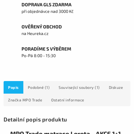
DOPRAVA GLS ZDARMA
při objednávce nad 3000 Kč
OVĚŘENÝ OBCHOD
na Heureka.cz
PORADÍME S VÝBĚREM
Po-Pá 8:00 - 15:30
Popis
Podobné (1)
Související soubory (1)
Diskuze
Značka
MPO Trade
Ostatní informace
Detailní popis produktu
MPO Trade matrace Loreta - AKCE 1+1 ,