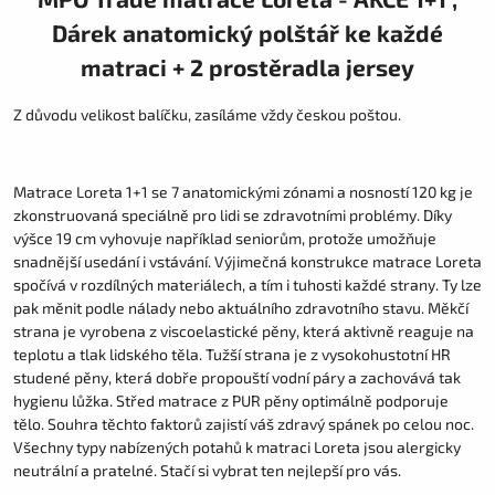
Dárek anatomický polštář ke každé
matraci + 2 prostěradla jersey
Z důvodu velikost balíčku, zasíláme vždy českou poštou.
Matrace Loreta 1+1 se 7 anatomickými zónami a nosností 120 kg je
zkonstruovaná speciálně pro lidi se zdravotními problémy. Díky
výšce 19 cm vyhovuje například seniorům, protože umožňuje
snadnější usedání i vstávání. Výjimečná konstrukce matrace Loreta
spočívá v rozdílných materiálech, a tím i tuhosti každé strany. Ty lze
pak měnit podle nálady nebo aktuálního zdravotního stavu. Měkčí
strana je vyrobena z viscoelastické pěny, která aktivně reaguje na
teplotu a tlak lidského těla. Tužší strana je z vysokohustotní HR
studené pěny, která dobře propouští vodní páry a zachovává tak
hygienu lůžka. Střed matrace z PUR pěny optimálně podporuje
tělo. Souhra těchto faktorů zajistí váš zdravý spánek po celou noc.
Všechny typy nabízených potahů k matraci Loreta jsou alergicky
neutrální a pratelné. Stačí si vybrat ten nejlepší pro vás.