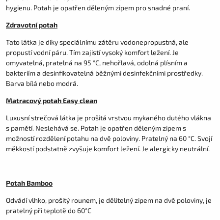
hygienu. Potah je opatřen děleným zipem pro snadné praní.
Zdravotní potah
Tato látka je díky speciálnímu zátěru vodonepropustná, ale
propustí vodní páru. Tím zajistí vysoký komfort ležení. Je
omyvatelná, pratelná na 95 °C, nehořlavá, odolná plísním a
bakteriím a desinfikovatelná běžnými desinfekčními prostředky.
Barva bílá nebo modrá.
Matracový potah Easy clean
Luxusní strečová látka je prošitá vrstvou mykaného dutého vlákna
s pamětí. Neslehává se. Potah je opatřen děleným zipem s
možností rozdělení potahu na dvě poloviny. Pratelný na 60 °C. Svojí
měkkostí podstatně zvyšuje komfort ležení. Je alergicky neutrální.
Potah Bamboo
Odvádí vlhko, prošitý rounem, je dělitelný zipem na dvě poloviny, je
pratelný při teplotě do 60°C