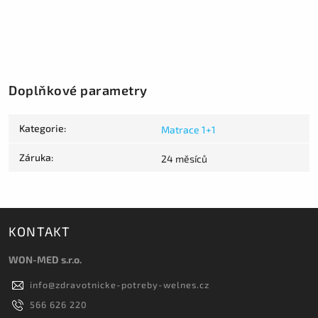
Doplňkové parametry
Kategorie
:
Matrace 1+1
Záruka
:
24 měsíců
KONTAKT
WON-MED s.r.o.
info
@
zdravotnicke-potreby-welnes.cz
566 626 220