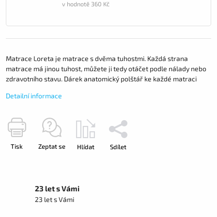
v hodnotě 360 Kč
Matrace Loreta je matrace s dvěma tuhostmi. Každá strana
matrace má jinou tuhost, můžete ji tedy otáčet podle nálady nebo
zdravotního stavu. Dárek anatomický polštář ke každé matraci
Detailní informace
Tisk
Zeptat se
Hlídat
Sdílet
23 let s Vámi
23 let s Vámi