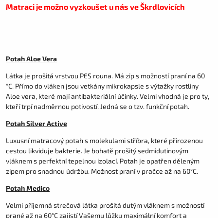
Matraci je možno vyzkoušet u nás ve Škrdlovicích
Potah Aloe Vera
Látka je prošitá vrstvou PES rouna. Má zip s možností praní na 60
°C. Přímo do vláken jsou vetkány mikrokapsle s výtažky rostliny
Aloe vera, které mají antibakteriální účinky. Velmi vhodná je pro ty,
kteří trpí nadměrnou potivostí. Jedná se o tzv. funkční potah.
Potah Silver Active
Luxusní matracový potah s molekulami stříbra, které přirozenou
cestou likviduje bakterie. Je bohatě prošitý sedmidutinovým
vláknem s perfektní tepelnou izolací. Potah je opatřen děleným
zipem pro snadnou údržbu. Možnost praní v pračce až na 60°C.
Potah Medico
Velmi příjemná strečová látka prošitá dutým vláknem s možností
prané až na 60°C zajistí Vašemu lůžku maximální komfort a