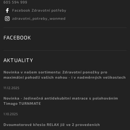
605 594 999
Facebook Zdravotní potřeby
zdravotni_potreby_wonmed
FACEBOOK
AKTUALITY
Novinka v našem sortimentu: Zdravotní ponožky pro
maximální pohodlí vašich nohou - i v nadměrných velikostech
11.12.2025
Novinka - Jedinečná antidekubitní matrace s polohováním
Timago TURNMATE
1.10.2025
Dvoumotorové křeslo RELAX již ve 2 provedeních