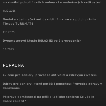
maximální pohodlí vašich nohou - i v nadměrných velikostech
11.12.2025
Novinka - Jedinečná antidekubitní matrace s polohováním
Timago TURNMATE
1.10.2025
Dvoumotorové křeslo RELAX již ve 2 provedeních
5.6.2025
PORADNA
Cvičení pro seniory: průvodce aktivním a zdravým životem
Dárky pro seniory, které potěší i pomohou: Průvodce zdravým
darováním
Příprava domácnosti na péči o ležícího seniora: Co vše je
dobré zajistit?