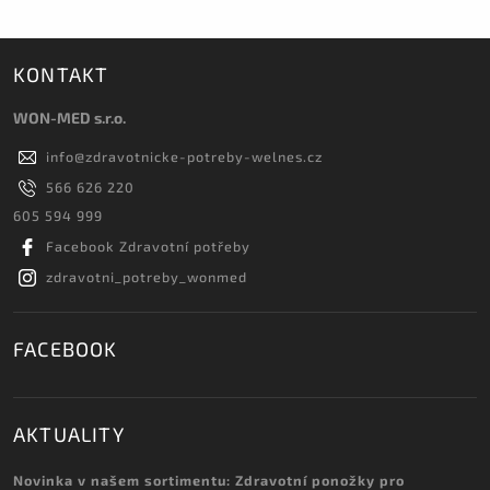
KONTAKT
WON-MED s.r.o.
info
@
zdravotnicke-potreby-welnes.cz
566 626 220
605 594 999
Facebook Zdravotní potřeby
zdravotni_potreby_wonmed
FACEBOOK
AKTUALITY
Novinka v našem sortimentu: Zdravotní ponožky pro