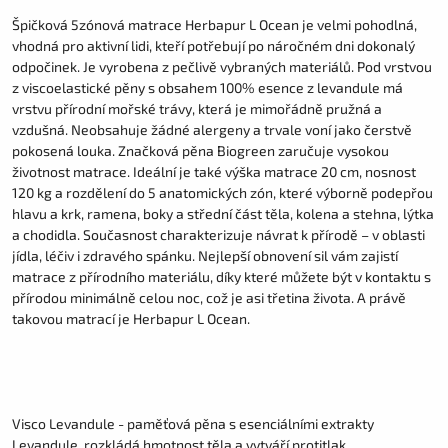
Špičková 5zónová matrace Herbapur L Ocean je velmi pohodlná,
vhodná pro aktivní lidi, kteří potřebují po náročném dni dokonalý
odpočinek. Je vyrobena z pečlivě vybraných materiálů. Pod vrstvou
z viscoelastické pěny s obsahem 100% esence z levandule má
vrstvu přírodní mořské trávy, která je mimořádně pružná a
vzdušná. Neobsahuje žádné alergeny a trvale voní jako čerstvě
pokosená louka. Značková pěna Biogreen zaručuje vysokou
životnost matrace. Ideální je také výška matrace 20 cm, nosnost
120 kg a rozdělení do 5 anatomických zón, které výborně podepřou
hlavu a krk, ramena, boky a střední část těla, kolena a stehna, lýtka
a chodidla. Současnost charakterizuje návrat k přírodě – v oblasti
jídla, léčiv i zdravého spánku. Nejlepší obnovení sil vám zajistí
matrace z přírodního materiálu, díky které můžete být v kontaktu s
přírodou minimálně celou noc, což je asi třetina života. A právě
takovou matrací je Herbapur L Ocean.
Visco Levandule - paměťová pěna s esenciálními extrakty
Levandule, rozkládá hmotnost těla a vytváří protitlak