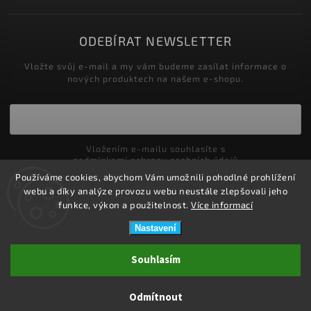
ODEBÍRAT NEWSLETTER
Vložte svůj e-mail a my vám budeme zasílat informace o
nových produktech na našem e-shopu.
Vložením e-mailu souhlasíte s
podmínkami ochrany osobních údajů
Používáme cookies, abychom Vám umožnili pohodlné prohlížení
Přihlásit se
webu a díky analýze provozu webu neustále zlepšovali jeho
funkce, výkon a použitelnost.
Více informací
Nastavení
Copyright 2026
ZDRAVOTNÍ POTŘEBY DRDLOVÁ
. Všechna práva
Souhlasím
vyhrazena.
Upravit nastavení cookies
Odmítnout