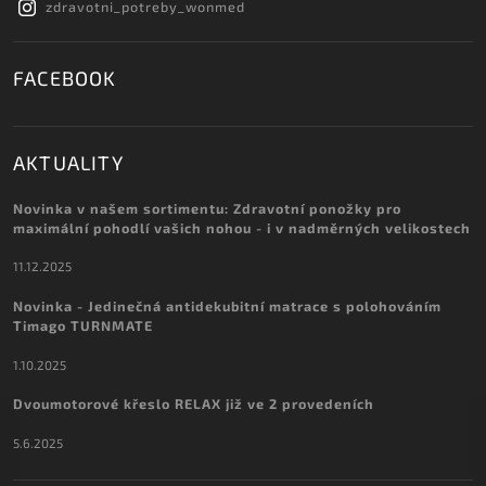
zdravotni_potreby_wonmed
FACEBOOK
AKTUALITY
Novinka v našem sortimentu: Zdravotní ponožky pro
maximální pohodlí vašich nohou - i v nadměrných velikostech
11.12.2025
Novinka - Jedinečná antidekubitní matrace s polohováním
Timago TURNMATE
1.10.2025
Dvoumotorové křeslo RELAX již ve 2 provedeních
5.6.2025