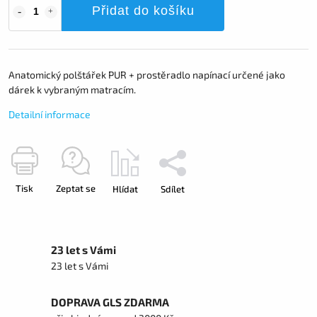
Přidat do košíku
Anatomický polštářek PUR + prostěradlo napínací určené jako
dárek k vybraným matracím.
Detailní informace
Tisk
Zeptat se
Hlídat
Sdílet
23 let s Vámi
23 let s Vámi
DOPRAVA GLS ZDARMA