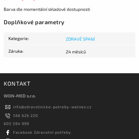
Barva dle momentální skladové dostupnosti
Doplňkové parametry
Kategorie
:
ZDRAVÉ SPANÍ
Záruka
:
24 měsíců
KONTAKT
WON-MED s.r.o.
info
@
zdravotnicke-potreby-welnes.cz
566 626 220
605 594 999
Facebook Zdravotní potřeby