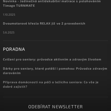
Novinka - Jedinečná antidekubitní matrace s polohováním
Timago TURNMATE
1.10.2025
Dvoumotorové křeslo RELAX již ve 2 provedeních
5.6.2025
PORADNA
Cvičení pro seniory: průvodce aktivním a zdravým životem
Dárky pro seniory, které potěší i pomohou: Průvodce zdravým
darováním
Příprava domácnosti na péči o ležícího seniora: Co vše je
dobré zajistit?
ODEBÍRAT NEWSLETTER