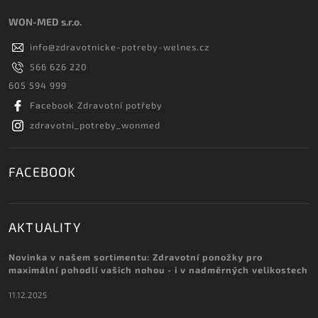
WON-MED s.r.o.
info
@
zdravotnicke-potreby-welnes.cz
566 626 220
605 594 999
Facebook Zdravotní potřeby
zdravotni_potreby_wonmed
FACEBOOK
AKTUALITY
Novinka v našem sortimentu: Zdravotní ponožky pro
maximální pohodlí vašich nohou - i v nadměrných velikostech
11.12.2025