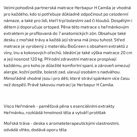
Velmi pohodlná partnerská matrace Herbapur H Camila je vhodná
pro každého, kdo si potřebuje důkladně odpočinout po celodenní
námaze, a také pro lidi, kteří trpí bolestmi zad či kloubů. Dospělým i
dětem ji doporučuje ortoped. Pěna této matrace s heřmánkovým
extraktem je profilovaná do 7 anatomických zón. Obsahuje také
desku z mořské trávy a každá její strana má jinou tuhost. Střed
matrace je vyrobený z materiálu BioGreen s obsahem extraktů z
vlny, lnu a kokosových ořechů. Ideální je také výška matrace 20 cm
a její nosnost 120 kg. Přírodní zdravotní matrace prospívají
každému, pro koho je důležité komfortní spaní, a zároveň omezují
alergie, kožní potíže, bolesti zad, ulevují osobám s nadváhou.
Mimořádně vhodné jsou i pro děti, které stráví spánkem více času
než dospělí. Právě takovou matrací je Herbapur H Camila.
Visco Heřmánek - paměťová pěna s esenciálními extrakty
Heřmánku, rozkládá hmotnost těla a vytváří protitlak
Mořská tráva - deska s aromateterapeutickými vlastnostmi,
odvádá vlhko, dodává oporu těla