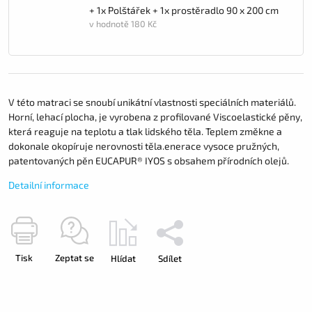
+ 1x Polštářek + 1x prostěradlo 90 x 200 cm
v hodnotě 180 Kč
V této matraci se snoubí unikátní vlastnosti speciálních materiálů.
Horní, lehací plocha, je vyrobena z profilované Viscoelastické pěny,
která reaguje na teplotu a tlak lidského těla. Teplem změkne a
dokonale okopíruje nerovnosti těla.enerace vysoce pružných,
patentovaných pěn EUCAPUR® IYOS s obsahem přírodních olejů.
Detailní informace
Tisk
Zeptat se
Hlídat
Sdílet