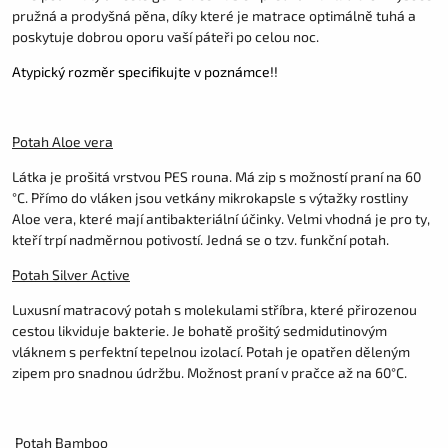
pružná a prodyšná pěna, díky které je matrace optimálně tuhá a
poskytuje dobrou oporu vaší páteři po celou noc.
Atypický rozměr specifikujte v poznámce!!
Potah Aloe vera
Látka je prošitá vrstvou PES rouna. Má zip s možností praní na 60
°C. Přímo do vláken jsou vetkány mikrokapsle s výtažky rostliny
Aloe vera, které mají antibakteriální účinky. Velmi vhodná je pro ty,
kteří trpí nadměrnou potivostí. Jedná se o tzv. funkční potah.
Potah Silver Active
Luxusní matracový potah s molekulami stříbra, které přirozenou
cestou likviduje bakterie. Je bohatě prošitý sedmidutinovým
vláknem s perfektní tepelnou izolací. Potah je opatřen děleným
zipem pro snadnou údržbu. Možnost praní v pračce až na 60°C.
Potah Bamboo