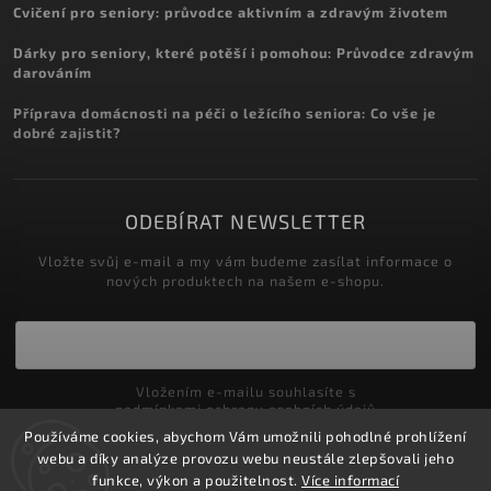
Cvičení pro seniory: průvodce aktivním a zdravým životem
Dárky pro seniory, které potěší i pomohou: Průvodce zdravým
darováním
Příprava domácnosti na péči o ležícího seniora: Co vše je
dobré zajistit?
ODEBÍRAT NEWSLETTER
Vložte svůj e-mail a my vám budeme zasílat informace o
nových produktech na našem e-shopu.
Vložením e-mailu souhlasíte s
podmínkami ochrany osobních údajů
Používáme cookies, abychom Vám umožnili pohodlné prohlížení
Přihlásit se
webu a díky analýze provozu webu neustále zlepšovali jeho
funkce, výkon a použitelnost.
Více informací