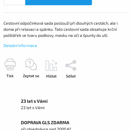
Cestovní odpočinková sada poslouží při dlouhých cestách, ale i
doma při relaxaci a spánku. Tato cestovní sada obsahuje krční
polštářek ve tvaru podkovy, masku na oči a špunty do uší.
Detailní informace
Tisk
Zeptat se
Hlídat
Sdílet
23 let s Vámi
23 let s Vámi
DOPRAVA GLS ZDARMA
při objednávce nad 3000 Kč