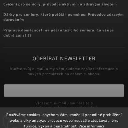
Cvičení pro seniory: průvodce aktivním a zdravým životem
Dárky pro seniory, které potěší i pomohou: Průvodce zdravým
darováním
Příprava domácnosti na péči o ležícího seniora: Co vše je
dobré zajistit?
ODEBÍRAT NEWSLETTER
Vložte svůj e-mail a my vám budeme zasílat informace o
nových produktech na našem e-shopu.
Vložením e-mailu souhlasíte s
podmínkami ochrany osobních údajů
Používáme cookies, abychom Vám umožnili pohodlné prohlížení
Přihlásit se
webu a díky analýze provozu webu neustále zlepšovali jeho
funkce, výkon a použitelnost.
Více informací