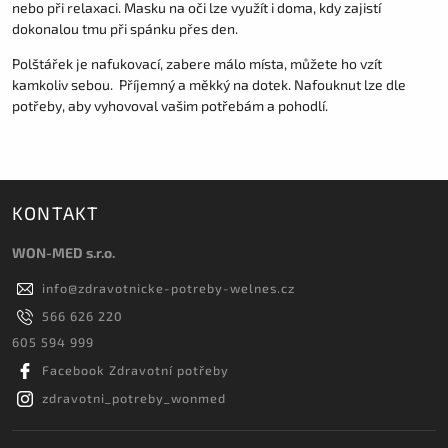
nebo při relaxaci. Masku na oči lze využít i doma, kdy zajistí
dokonalou tmu při spánku přes den.
Polštářek je nafukovací, zabere málo místa, můžete ho vzít
kamkoliv sebou. Příjemný a měkký na dotek. Nafouknut lze dle
potřeby, aby vyhovoval vašim potřebám a pohodlí.
KONTAKT
WON-MED s.r.o.
info
@
zdravotnicke-potreby-welnes.cz
566 626 220
605 594 999
Facebook Zdravotní potřeby
zdravotni_potreby_wonmed