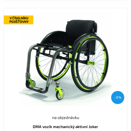
V ČÍSELNÍKU
POJIŠŤOVNY
–3 %
na objednávku
DMA vozík mechanický aktivní Joker