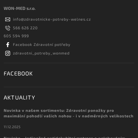
WON-MED s.r.o.
info
@
zdravotnicke-potreby-welnes.cz
566 626 220
605 594 999
Facebook Zdravotní potřeby
zdravotni_potreby_wonmed
FACEBOOK
AKTUALITY
Novinka v našem sortimentu: Zdravotní ponožky pro
maximální pohodlí vašich nohou - i v nadměrných velikostech
11.12.2025
Novinka - Jedinečná antidekubitní matrace s polohováním