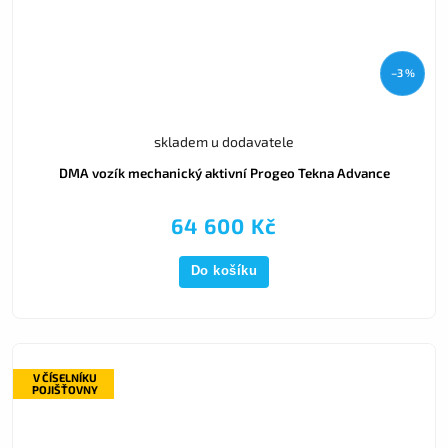
–3 %
skladem u dodavatele
DMA vozík mechanický aktivní Progeo Tekna Advance
64 600 Kč
Do košíku
V ČÍSELNÍKU
POJIŠŤOVNY