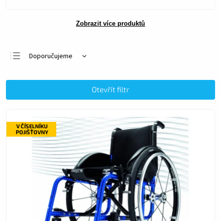
Zobrazit více produktů
Doporučujeme
Nejlevnější
Nejdražší
Otevřít filtr
Nejprodávanější
Abecedně
V ČÍSELNÍKU
POJIŠŤOVNY