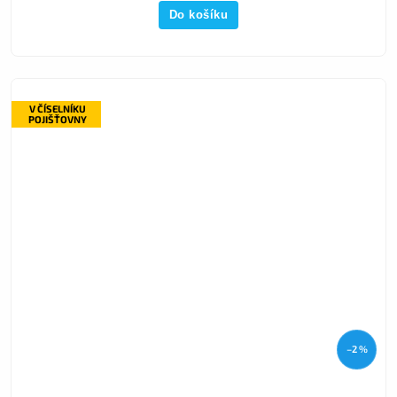
Do košíku
V ČÍSELNÍKU
POJIŠŤOVNY
–2 %