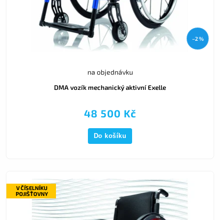
–2 %
na objednávku
DMA vozík mechanický aktivní Exelle
48 500 Kč
Do košíku
V ČÍSELNÍKU
POJIŠŤOVNY