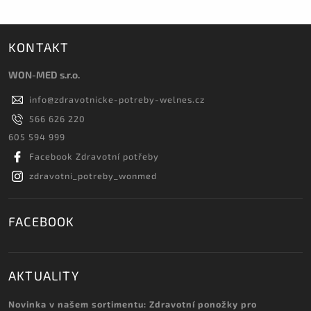
KONTAKT
WON-MED s.r.o.
info
@
zdravotnicke-potreby-welnes.cz
566 626 220
605 594 999
Facebook Zdravotní potřeby
zdravotni_potreby_wonmed
FACEBOOK
AKTUALITY
Novinka v našem sortimentu: Zdravotní ponožky pro