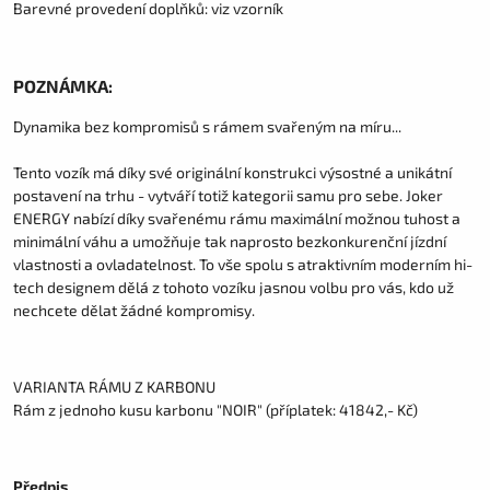
Barevné provedení doplňků: viz vzorník
POZNÁMKA:
Dynamika bez kompromisů s rámem svařeným na míru...
Tento vozík má díky své originální konstrukci výsostné a unikátní
postavení na trhu - vytváří totiž kategorii samu pro sebe. Joker
ENERGY nabízí díky svařenému rámu maximální možnou tuhost a
minimální váhu a umožňuje tak naprosto bezkonkurenční jízdní
vlastnosti a ovladatelnost. To vše spolu s atraktivním moderním hi-
tech designem dělá z tohoto vozíku jasnou volbu pro vás, kdo už
nechcete dělat žádné kompromisy.
VARIANTA RÁMU Z KARBONU
Rám z jednoho kusu karbonu "NOIR" (příplatek: 41842,- Kč)
Předpis