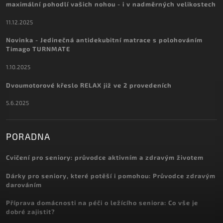
maximální pohodlí vašich nohou - i v nadměrných velikostech
11.12.2025
Novinka - Jedinečná antidekubitní matrace s polohováním
Timago TURNMATE
1.10.2025
Dvoumotorové křeslo RELAX již ve 2 provedeních
5.6.2025
PORADNA
Cvičení pro seniory: průvodce aktivním a zdravým životem
Dárky pro seniory, které potěší i pomohou: Průvodce zdravým
darováním
Příprava domácnosti na péči o ležícího seniora: Co vše je
dobré zajistit?