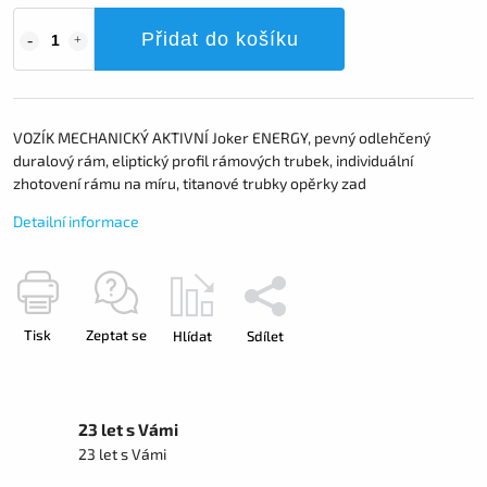
Přidat do košíku
VOZÍK MECHANICKÝ AKTIVNÍ Joker ENERGY, pevný odlehčený
duralový rám, eliptický profil rámových trubek, individuální
zhotovení rámu na míru, titanové trubky opěrky zad
Detailní informace
Tisk
Zeptat se
Hlídat
Sdílet
23 let s Vámi
23 let s Vámi