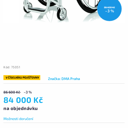
86 600 Kč
–3 %
Kód:
75051
V ČÍSELNÍKU POJIŠŤOVNY
Značka:
DMA Praha
86 600 Kč
–3 %
84 000 Kč
na objednávku
Možnosti doručení