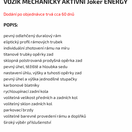
VOZÍK MECHANICKÝ AKTIVNÍ Joker ENERGY
Dodání po objednávce trvá cca 60 dnů
POPIS:
pevný odlehčený duralový rám
eliptický profil rámových trubek
individuální zhotovení rámu na míru
titanové trubky opěrky zad
sklopná polstrovaná prodyšná opěrka zad
pevný úhel, těžiště a hloubka sedu
nastavení úhlu, výšky a tuhosti opěrky zad
pevný úhel a výška jednodílné stupačky
karbonové blatníky
rychloupínací zadní kola
volitelná velikost předních a zadních kol
volitelný sklon zadních kol
parkovací brzdy
volitelné barevné provedení rámu a doplňků
široký výběr příslušenství