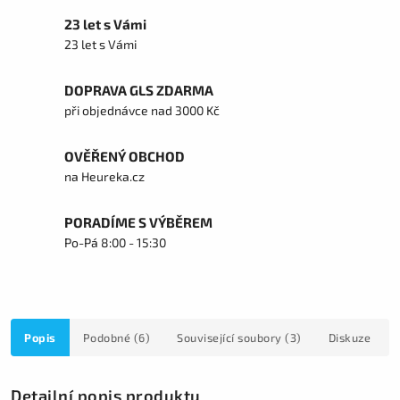
23 let s Vámi
23 let s Vámi
DOPRAVA GLS ZDARMA
při objednávce nad 3000 Kč
OVĚŘENÝ OBCHOD
na Heureka.cz
PORADÍME S VÝBĚREM
Po-Pá 8:00 - 15:30
Popis
Podobné (6)
Související soubory (3)
Diskuze
Detailní popis produktu