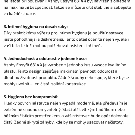
nejistota při používání! Ashby Easyfit 63144 byl navržen s ohledem
na maximální bezpečnost, takže se můžete cítit stabilně a sebejistě
za každé situace.
3. Intimní hygiena na dosah ruky:
Díky praktickému výřezu pro intimní hygienu je použití nástavce
ještě pohodlnější a diskrétnější. Tento detail oceníte nejen vy, ale i
vaši blízcí, kteří mohou potřebovat asistenci při péči.
4. Jednoduchost a odolnost v jednom kuse:
Ashby Easyfit 63144 je vyroben z jednoho kusu vysoce kvalitního
plastu. Tento design zajišťuje maximální pevnost, odolnost a
dlouhou životnost produktu. Žádné šrouby nebo spoje, které by se
mohly uvolnit – jen čistá, solidní konstrukce.
5. Hygiena bez kompromisů:
Hladký povrch nástavce nejen vypadá moderně, ale především je
extrémně snadno omyvatelný. Stačí otřít vlhkým hadříkem nebo
běžným čisticím prostředkem, a váš nástavec bude opět dokonale
čistý. Žádné skryté záhyby, kde by se mohly usazovat nečistoty.