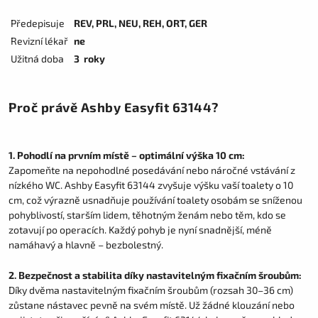
Předepisuje
REV, PRL, NEU, REH, ORT, GER
Revizní lékař
ne
Užitná doba
3 roky
Proč právě Ashby Easyfit 63144?
1. Pohodlí na prvním místě – optimální výška 10 cm:
Zapomeňte na nepohodlné posedávání nebo náročné vstávání z
nízkého WC. Ashby Easyfit 63144 zvyšuje výšku vaší toalety o 10
cm, což výrazně usnadňuje používání toalety osobám se sníženou
pohyblivostí, starším lidem, těhotným ženám nebo těm, kdo se
zotavují po operacích. Každý pohyb je nyní snadnější, méně
namáhavý a hlavně – bezbolestný.
2. Bezpečnost a stabilita díky nastavitelným fixačním šroubům:
Díky dvěma nastavitelným fixačním šroubům (rozsah 30–36 cm)
zůstane nástavec pevně na svém místě. Už žádné klouzání nebo