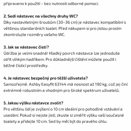
připraveno k použití – bez nutnosti odborné pomoci.
2. Sedí nástavec na všechny druhy WC?
Díky nastavitelným šroubům (30–36 cm) je nástavec kompatibilní s
většinou standardních toalet. Před nákupem si pro jistou prosím
zkontrolujte rozměry vašeho WC.
3. Jak se nástavec čistí?
Údržba je velmi snadná! Hladký povrch nástavce lze jednoduše
otřít vlhkým hadříkem. Pro důkladnější čištění můžete použít i
běžné čisticí prostředky.
4. Je nástavec bezpečný pro těžší uživatele?
Samozřejmě. Ashby Easyfit 63144 má nosnost až 190 kg, což jej činí
extrémně robustním a vhodným pro široké spektrum uživatelů.
5. Jakou výšku nástavce zvolit?
Pro většinu lidí je zvýšení o 10 cm ideální pro pohodlné vstávání a
usedání. Pokud si nejste jistí, zkuste si změřit výšku vaší současné
toalety a přidejte 10 cm. Sed by měl být do pravého úhlu.