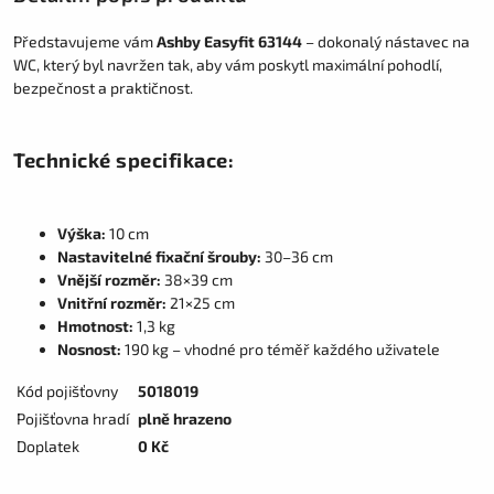
Představujeme vám
Ashby Easyfit 63144
– dokonalý nástavec na
WC, který byl navržen tak, aby vám poskytl maximální pohodlí,
bezpečnost a praktičnost.
Technické specifikace:
Výška:
10 cm
Nastavitelné fixační šrouby:
30–36 cm
Vnější rozměr:
38×39 cm
Vnitřní rozměr:
21×25 cm
Hmotnost:
1,3 kg
Nosnost:
190 kg – vhodné pro téměř každého uživatele
Kód pojišťovny
5018019
Pojišťovna hradí
plně hrazeno
Doplatek
0 Kč