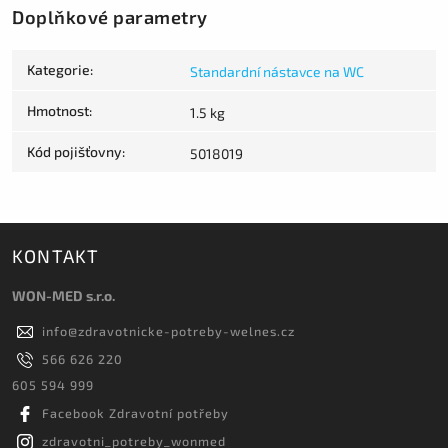
Doplňkové parametry
Kategorie
:
Standardní nástavce na WC
Hmotnost
:
1.5 kg
Kód pojišťovny
:
5018019
KONTAKT
WON-MED s.r.o.
info
@
zdravotnicke-potreby-welnes.cz
566 626 220
605 594 999
Facebook Zdravotní potřeby
zdravotni_potreby_wonmed