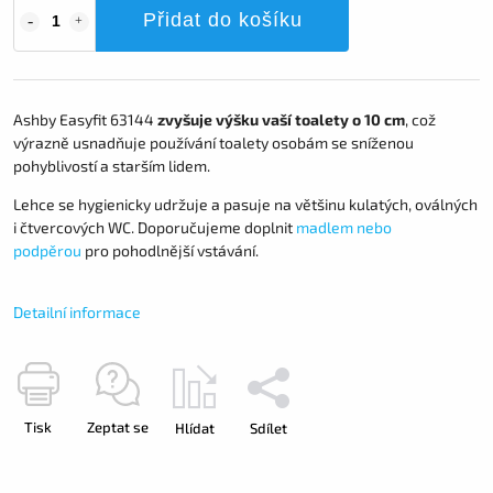
Přidat do košíku
Ashby Easyfit 63144
zvyšuje výšku vaší toalety o 10 cm
, což
výrazně usnadňuje používání toalety osobám se sníženou
pohyblivostí a starším lidem.
Lehce se hygienicky udržuje a pasuje na většinu kulatých, oválných
i čtvercových WC. Doporučujeme doplnit
madlem nebo
podpěrou
pro pohodlnější vstávání.
Detailní informace
Tisk
Zeptat se
Hlídat
Sdílet