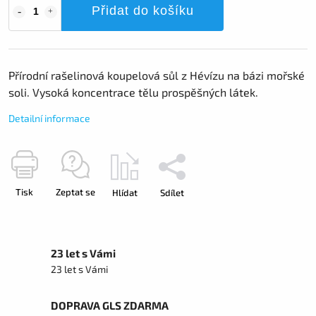
Přidat do košíku
Přírodní rašelinová koupelová sůl z Hévízu na bázi mořské
soli. Vysoká koncentrace tělu prospěšných látek.
Detailní informace
Tisk
Zeptat se
Hlídat
Sdílet
23 let s Vámi
23 let s Vámi
DOPRAVA GLS ZDARMA