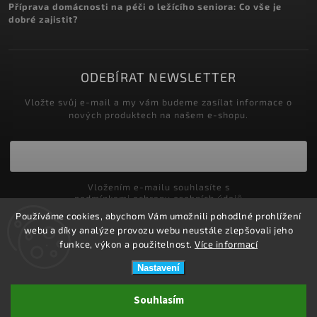
Příprava domácnosti na péči o ležícího seniora: Co vše je
dobré zajistit?
ODEBÍRAT NEWSLETTER
Vložte svůj e-mail a my vám budeme zasílat informace o
nových produktech na našem e-shopu.
Vložením e-mailu souhlasíte s
podmínkami ochrany osobních údajů
Používáme cookies, abychom Vám umožnili pohodlné prohlížení
Přihlásit se
webu a díky analýze provozu webu neustále zlepšovali jeho
funkce, výkon a použitelnost.
Více informací
Nastavení
Copyright 2026
ZDRAVOTNÍ POTŘEBY DRDLOVÁ
. Všechna práva
Souhlasím
vyhrazena.