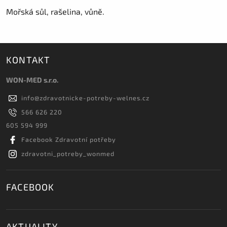
Mořská sůl, rašelina, vůně.
KONTAKT
WON-MED s.r.o.
info
@
zdravotnicke-potreby-welnes.cz
566 626 220
605 594 999
Facebook Zdravotní potřeby
zdravotni_potreby_wonmed
FACEBOOK
AKTUALITY