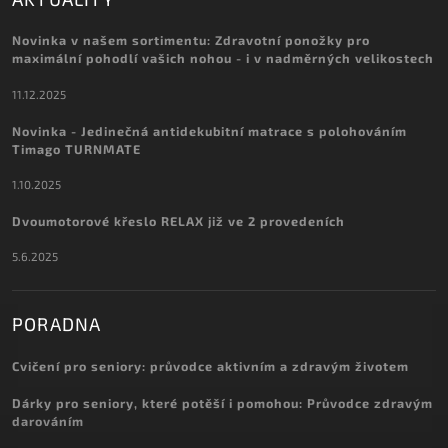
Novinka v našem sortimentu: Zdravotní ponožky pro
maximální pohodlí vašich nohou - i v nadměrných velikostech
11.12.2025
Novinka - Jedinečná antidekubitní matrace s polohováním
Timago TURNMATE
1.10.2025
Dvoumotorové křeslo RELAX již ve 2 provedeních
5.6.2025
PORADNA
Cvičení pro seniory: průvodce aktivním a zdravým životem
Dárky pro seniory, které potěší i pomohou: Průvodce zdravým
darováním