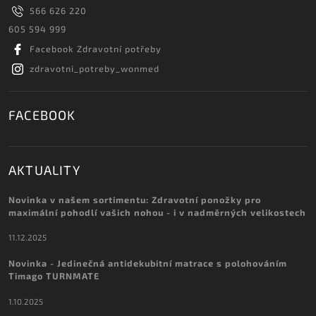
566 626 220
605 594 999
Facebook Zdravotní potřeby
zdravotni_potreby_wonmed
FACEBOOK
AKTUALITY
Novinka v našem sortimentu: Zdravotní ponožky pro
maximální pohodlí vašich nohou - i v nadměrných velikostech
11.12.2025
Novinka - Jedinečná antidekubitní matrace s polohováním
Timago TURNMATE
1.10.2025