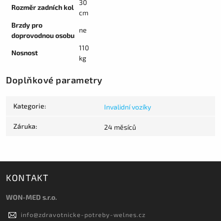
30
Rozměr zadních kol
cm
Brzdy pro
ne
doprovodnou osobu
110
Nosnost
kg
Doplňkové parametry
Kategorie
:
Invalidní vozíky
Záruka
:
24 měsíců
KONTAKT
WON-MED s.r.o.
info
@
zdravotnicke-potreby-welnes.cz