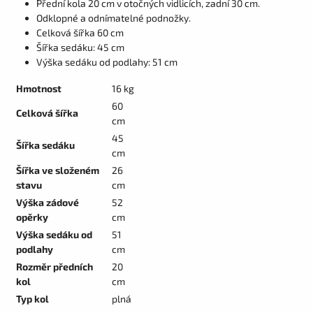
Přední kola 20 cm v otočných vidlicích, zadní 30 cm.
Odklopné a odnímatelné podnožky.
Celková šířka 60 cm
Šířka sedáku: 45 cm
Výška sedáku od podlahy: 51 cm
Hmotnost
16 kg
60
Celková šířka
cm
45
Šířka sedáku
cm
Šířka ve složeném
26
stavu
cm
Výška zádové
52
opěrky
cm
Výška sedáku od
51
podlahy
cm
Rozměr předních
20
kol
cm
Typ kol
plná