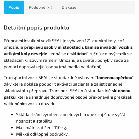
Popis
Podobné (4)
Diskuze
Detailní popis produktu
Přepravní invalidní vozík SEAL je vybaven 12" zadními koly, což
umožňuje
přepravu osob v místnostech, kam se invalidní vozík s
velkými koly nevejde
. Jedná se o
skládací
, ruční ocelový vozík se
skládacím křížovým rámem. Umožňuje uživateli pohyb v sedě za
pomoci doprovázející osoby (má madla na tlačení).
Transportní vozík SEAL je standardně vybaven "
lomenou opěrkou
",
díky které dokáže podpořit aktivaci pacienta a zajistit snadné
skladování a přepravu. Transport SEAL má standardně
sklopnou
patku
, která usnadňuje doprovodné osobě překonávání překážek
nakloněním vozíku dozadu.
Skládací rám vyroben z ocelových trubek zajišťuje vyšší
nosnost a stabilitu
Maximální zatížení: 110 kg.
Měkké odklopné područky.