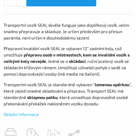
Transportní vozík SEAL skvěle funguje jako doplňkový vozík, velmi
snadno přepravuje a skladuje. Je určen především pro přesun
pacienta, není určen k dlouhodobému sezení.
Přepravní invalidní vozík SEAL je vybaven 12" zadními koly, což
umožňuje
přepravu osob v místnostech, kam se invalidní vozík s
velkými koly nevejde
. Jedná se o
skládací
, ruční ocelový vozík se
skládacím křížovým rámem. Umožňuje uživateli pohyb v sedě za
pomoci doprovázející osoby (má madla na tlačení).
Transportní vozík SEAL je standardně vybaven "
lomenou opěrkou
",
které zajistí snadné skladování a přepravu. Transport SEAL má
standardně
sklopnou patku
, která usnadňuje doprovodné osobě
překonávání překážek nakloněním vozíku dozadu.
Detailní informace