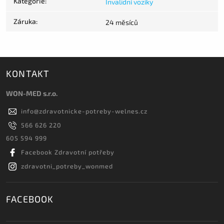
Kategorie
:
Invalidní vozíky
Záruka
:
24 měsíců
KONTAKT
WON-MED s.r.o.
info
@
zdravotnicke-potreby-welnes.cz
566 626 220
605 594 999
Facebook Zdravotní potřeby
zdravotni_potreby_wonmed
FACEBOOK