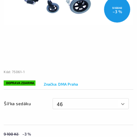
9 100 Kč
–3 %
Kód:
75061-1
DOPRAVA ZDARMA
Značka:
DMA Praha
Šířka sedáku
9 100 Kč
–3 %