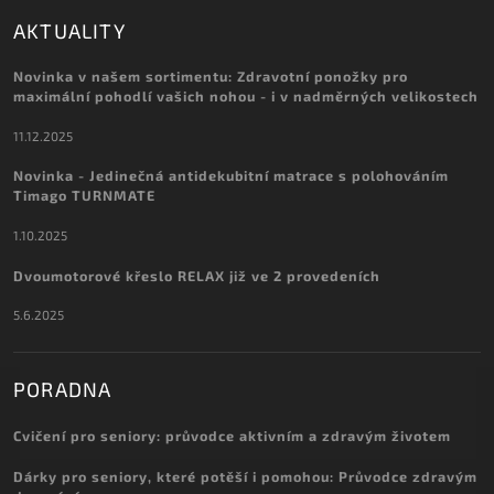
AKTUALITY
Novinka v našem sortimentu: Zdravotní ponožky pro
maximální pohodlí vašich nohou - i v nadměrných velikostech
11.12.2025
Novinka - Jedinečná antidekubitní matrace s polohováním
Timago TURNMATE
1.10.2025
Dvoumotorové křeslo RELAX již ve 2 provedeních
5.6.2025
PORADNA
Cvičení pro seniory: průvodce aktivním a zdravým životem
Dárky pro seniory, které potěší i pomohou: Průvodce zdravým