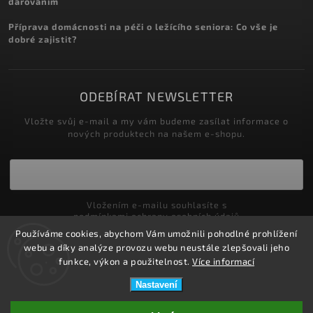
darováním
Příprava domácnosti na péči o ležícího seniora: Co vše je
dobré zajistit?
ODEBÍRAT NEWSLETTER
Vložte svůj e-mail a my vám budeme zasílat informace o
nových produktech na našem e-shopu.
Vložením e-mailu souhlasíte s
podmínkami ochrany osobních údajů
Používáme cookies, abychom Vám umožnili pohodlné prohlížení
Přihlásit se
webu a díky analýze provozu webu neustále zlepšovali jeho
funkce, výkon a použitelnost.
Více informací
Nastavení
Copyright 2026
ZDRAVOTNÍ POTŘEBY DRDLOVÁ
. Všechna práva