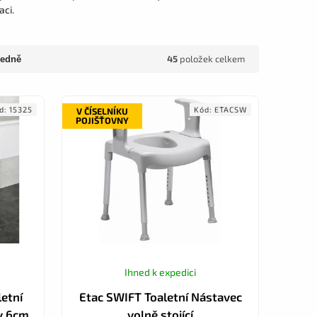
aci.
45
položek celkem
edně
d:
15325
Kód:
ETACSW
V ČÍSELNÍKU
POJIŠŤOVNY
Ihned k expedici
etní
Etac SWIFT Toaletní Nástavec
y 6cm
volně stojící