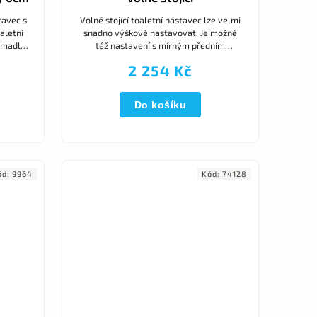
tavec s
Volně stojící toaletní nástavec lze velmi
aletní
snadno výškově nastavovat. Je možné
 madly
též nastavení s mírným předním
ovanou
náklonem. Mírný náklon usnadňuje
2 254 Kč
vstávání a snižuje tlak na kyčelní...
Do košíku
ód:
9964
Kód:
74128