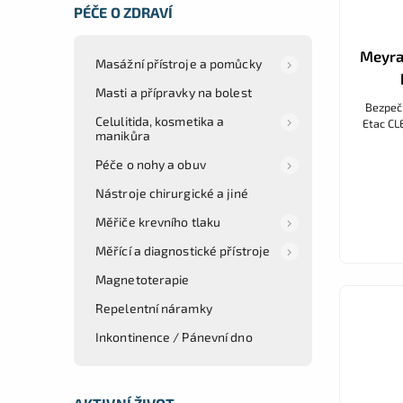
PÉČE O ZDRAVÍ
Meyra
Masážní přístroje a pomůcky
Masti a přípravky na bolest
Bezpečn
Celulitida, kosmetika a
Etac CL
manikůra
Péče o nohy a obuv
Nástroje chirurgické a jiné
Měřiče krevního tlaku
Měřící a diagnostické přístroje
Magnetoterapie
Repelentní náramky
Inkontinence / Pánevní dno