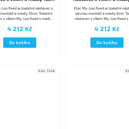
Loo fixed je toaletní nástavec s
Etac My-Loo fixed je toaletní nás
montáží a madly 10cm. Toaletní
pevnou montáží a madly 6cm. To
c s víkem My-Loo fixed s madly
nástavec s víkem My-Loo fixed s
je optimální individualizovanou
poskytuje optimální individualiz
4 212 Kč
4 212 Kč
podporu na toaletě....
podporu na toaletě....
Do košíku
Do košíku
Kód:
7246
K