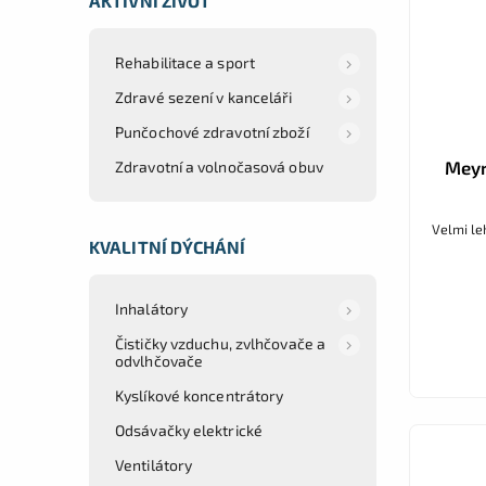
AKTIVNÍ ŽIVOT
Rehabilitace a sport
Zdravé sezení v kanceláři
Punčochové zdravotní zboží
Meyr
Zdravotní a volnočasová obuv
Velmi le
KVALITNÍ DÝCHÁNÍ
Inhalátory
Čističky vzduchu, zvlhčovače a
odvlhčovače
Kyslíkové koncentrátory
Odsávačky elektrické
Ventilátory