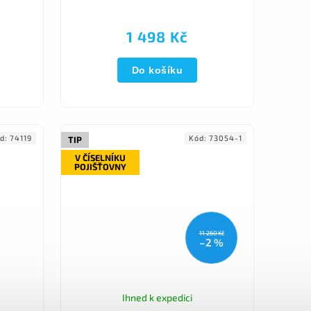
1 498 Kč
Do košíku
d:
74119
Kód:
73054-1
TIP
V ČÍSELNÍKU
POJIŠŤOVNY
11 260 Kč
–2 %
Ihned k expedici