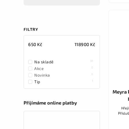
FILTRY
650
Kč
118900
Kč
31
Na skladě
0
Akce
0
Novinka
1
Tip
Meyra 
Přijímáme online platby
Hřej
Příslu