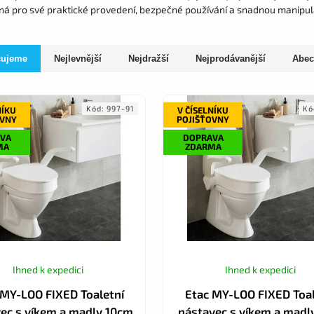
ená pro své praktické provedení, bezpečné používání a snadnou manipul
čujeme
Nejlevnější
Nejdražší
Nejprodávanější
Abec
Kód:
997-91
Kó
NÍKU
V ČÍSELNÍKU
OVNY
POJIŠŤOVNY
VA
DOPRAVA
MA
ZDARMA
Ihned k expedici
Ihned k expedici
 MY-LOO FIXED Toaletní
Etac MY-LOO FIXED Toal
ec s víkem a madly 10cm
nástavec s víkem a madl