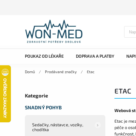
POUKAZ OD LÉKAŘE
DOPRAVA A PLATBY
NAP
Domů
/
Prodávané značky
/
Etac
ETAC
Kategorie
SNADNÝ POHYB
Webová st
Etac je me
Sedačky, nástavce, vozíky,
péče o osob
chodítka
funkčnost, 