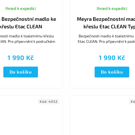
Ihned k expedici
Ihned k expedici
 Bezpečnostní madlo ke
Meyra Bezpečnostní mad
křeslu Etac CLEAN
křeslu Etac CLEAN Typ
ostí madlo k toaletnímu křeslu
Bezpečností madlo k toaletnímu 
EAN. Pro připevnění k područkám
Etac CLEAN. Pro připevnění k po
1 990 Kč
1 990 Kč
Do košíku
Do košíku
Kód:
4052
K