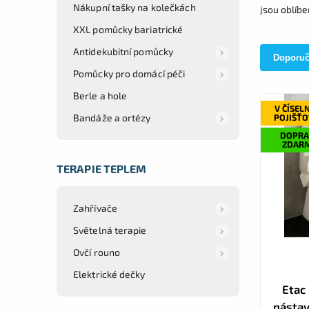
Nákupní tašky na kolečkách
jsou oblíb
XXL pomůcky bariatrické
Antidekubitní pomůcky
Doporu
Pomůcky pro domácí péči
Berle a hole
V ČÍSEL
Bandáže a ortézy
POJIŠŤ
DOPRA
ZDAR
TERAPIE TEPLEM
Zahřívače
Světelná terapie
Ovčí rouno
Elektrické dečky
Etac
nástav