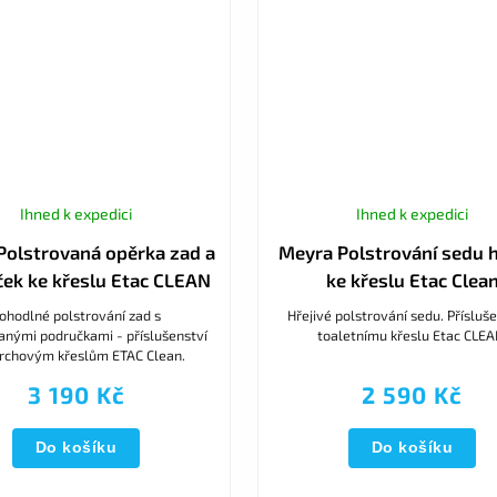
Ihned k expedici
Ihned k expedici
Polstrovaná opěrka zad a
Meyra Polstrování sedu h
ek ke křeslu Etac CLEAN
ke křeslu Etac Clea
ohodlné polstrování zad s
Hřejivé polstrování sedu. Přísluše
anými područkami - příslušenství
toaletnímu křeslu Etac CLEA
prchovým křeslům ETAC Clean.
3 190 Kč
2 590 Kč
Do košíku
Do košíku