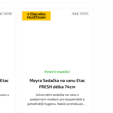
d:
74116
Kód:
74117
V ČÍSELNÍKU
POJIŠŤOVNY
Ihned k expedici
Etac
Meyra Sedačka na vanu Etac
FRESH délka 74cm
vanu s
Univerzální sedačka na vanu s
podpůrným madlem pro bezpečnější a
pohodlnější hygienu. Nabízí protiskluzový,
snadno omyvatelný povrch, odtokové
otvory a tvarování pro lepší oporu...