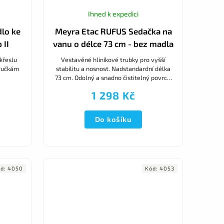
Ihned k expedici
lo ke
Meyra Etac RUFUS Sedačka na
 II
vanu o délce 73 cm - bez madla
křeslu
Vestavěné hliníkové trubky pro vyšší
dručkám
stabilitu a nosnost. Nadstandardní délka
73 cm. Odolný a snadno čistitelný povrch.
Protiskluzový povrch. Nosnost 200 kg.
1 298 Kč
Do košíku
ód:
4050
Kód:
4053