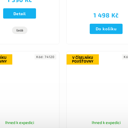
Detail
1 498 Kč
Do košíku
šedá
Kód:
74120
Kó
NÍKU
V ČÍSELNÍKU
OVNY
POJIŠŤOVNY
Ihned k expedici
Ihned k expedici