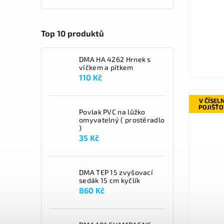
Top 10 produktů
DMA HA 4262 Hrnek s
víčkem a pítkem
110 Kč
V ČÍSEL
POJIŠŤ
Povlak PVC na lůžko
omyvatelný ( prostěradlo
)
35 Kč
DMA TEP 15 zvyšovací
sedák 15 cm kyčlík
860 Kč