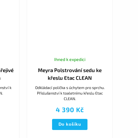
Ihned k expedici
řejivé
Meyra Polstrování sedu ke
n
křeslu Etac CLEAN
nství k
Odkládací polička s úchytem pro sprchu.
N.
Příslušenství k toaletnímu křeslu Etac
CLEAN.
4 390 Kč
Do košíku