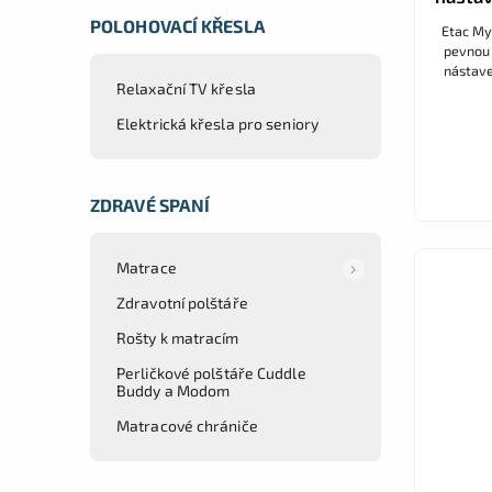
POLOHOVACÍ KŘESLA
Etac My-
pevnou 
nástave
Relaxační TV křesla
poskytu
Elektrická křesla pro seniory
ZDRAVÉ SPANÍ
Matrace
Zdravotní polštáře
Rošty k matracím
Perličkové polštáře Cuddle
Buddy a Modom
Matracové chrániče