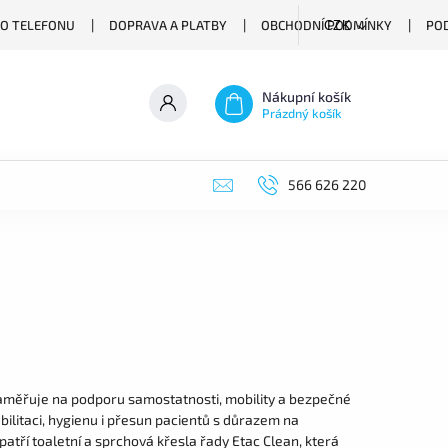
O TELEFONU
DOPRAVA A PLATBY
OBCHODNÍ PODMÍNKY
PO
CZK
Nákupní košík
Prázdný košík
566 626 220
aměřuje na podporu samostatnosti, mobility a bezpečné
ilitaci, hygienu i přesun pacientů s důrazem na
tří toaletní a sprchová křesla řady Etac Clean, která