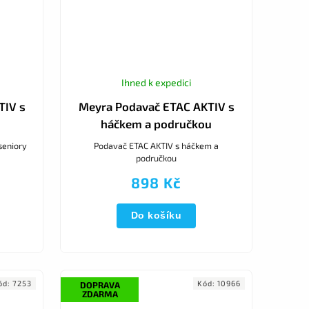
Ihned k expedici
TIV s
Meyra Podavač ETAC AKTIV s
háčkem a područkou
seniory
Podavač ETAC AKTIV s háčkem a
područkou
898 Kč
Do košíku
ód:
7253
Kód:
10966
DOPRAVA
ZDARMA