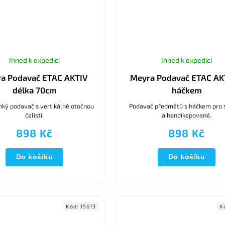
Ihned k expedici
Ihned k expedici
a Podavač ETAC AKTIV
Meyra Podavač ETAC AK
délka 70cm
háčkem
hký podavač s vertikálně otočnou
Podavač předmětů s háčkem pro 
čelistí.
a hendikepované.
898 Kč
898 Kč
Do košíku
Do košíku
Kód:
15613
K