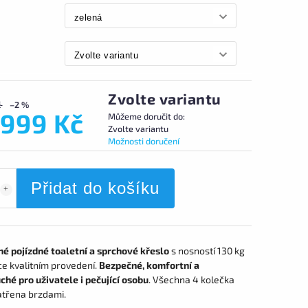
Zvolte variantu
č
–2 %
 999 Kč
Můžeme doručit do:
Zvolte variantu
Možnosti doručení
Přidat do košíku
né pojízdné toaletní a sprchové křeslo
s nosností 130 kg
ce kvalitním provedení.
Bezpečné, komfortní a
ché pro uživatele i pečující osobu
. Všechna 4 kolečka
atřena brzdami.