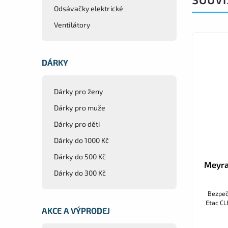
Odsávačky elektrické
Ventilátory
Kód:
73059
DÁRKY
Dárky pro ženy
Dárky pro muže
Dárky pro děti
Dárky do 1000 Kč
Dárky do 500 Kč
Toaletní nádoba Etac, Varianta: s
Meyra
Dárky do 300 Kč
víkem a vodícími lištami
Toaletní nádoba k toaletním křeslům Etac
Bezpeč
CLEAN a Etac Swift Mobil Tilt.
Etac CL
AKCE A VÝPRODEJ