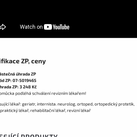
fikace ZP, ceny
ástečná úhrada ZP
ód ZP: 07-5019465
hrada ZP: 3 248 Kč
omůcka podléhá schválení revizním lékařem!
ující lékař: geriatr, internista. neurolog, ortoped, ortopedický protetik,
 praktický lékař, rehabilitační lékař, revizní lékař
SEJÍCÍ PRODUKTY