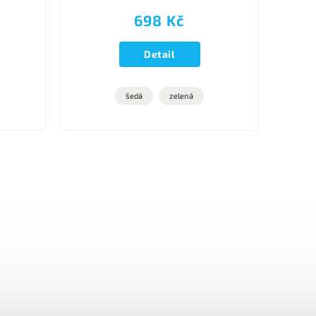
698 Kč
Detail
šedá
zelená