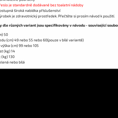
řeslo je standardně dodávané bez toaletní nádoby
ostupná široká nabídka příslušenství
ýrobek je zdravotnický prostředek. Přečtěte si prosím návod k použití.
 dle různých variant jsou specifikovány v návodu - související soubo
m) 50
edu (cm) 49 nebo 55 nebo 60(pouze v bílé variantě)
 výška (cm) 99 nebo 105
t (kg) 14
 (kg) 130
elená nebo bílá