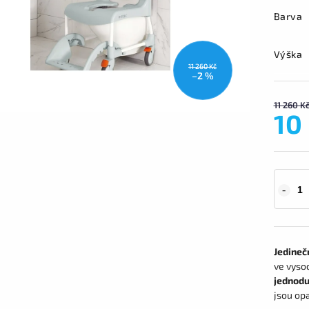
Barva
Výška
11 260 Kč
–2 %
11 260 K
10
Jedineč
ve vyso
jednodu
jsou op