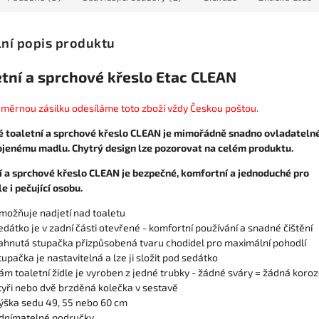
lní popis produktu
etní a sprchové křeslo Etac CLEAN
měrnou zásilku odesíláme toto zboží vždy Českou poštou.
é toaletní a sprchové křeslo CLEAN je mimořádně snadno ovladateln
ojenému madlu. Chytrý design lze pozorovat na celém produktu.
í a sprchové křeslo CLEAN je bezpečné, komfortní a jednoduché pro
e i pečující osobu.
možňuje nadjetí nad toaletu
edátko je v zadní části otevřené - komfortní používání a snadné čištění
ahnutá stupačka přizpůsobená tvaru chodidel pro maximální pohodlí
tupačka je nastavitelná a lze ji složit pod sedátko
ám toaletní židle je vyroben z jedné trubky - žádné sváry = žádná koro
tyři nebo dvě brzděná kolečka v sestavě
ýška sedu 49, 55 nebo 60 cm
dnímatelné područky