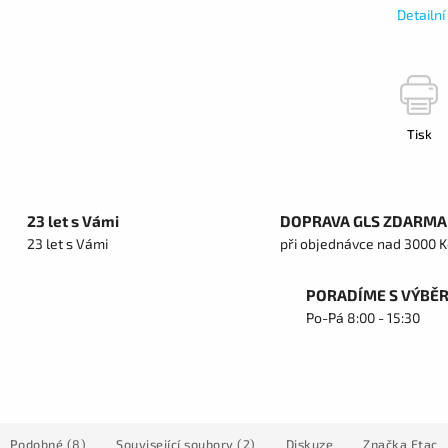
Detailn
Tisk
23 let s Vámi
DOPRAVA GLS ZDARMA
23 let s Vámi
při objednávce nad 3000 K
PORADÍME S VÝBĚ
Po-Pá 8:00 - 15:30
Podobné (8)
Související soubory (2)
Diskuze
Značka
Etac