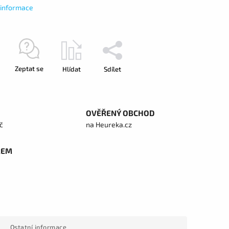
í informace
Zeptat se
Hlídat
Sdílet
OVĚŘENÝ OBCHOD
č
na Heureka.cz
REM
Ostatní informace