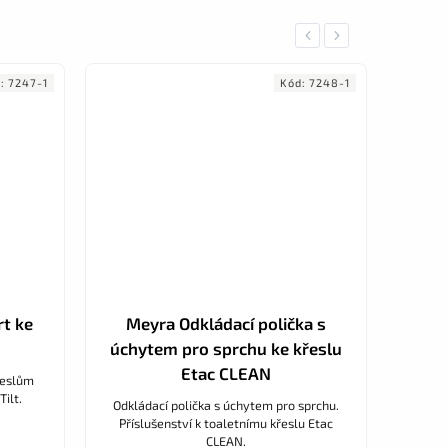
Previous
Next
d:
7247-1
Kód:
7248-1
t ke
Meyra Odkládací polička s
Meyra
úchytem pro sprchu ke křeslu
Etac CLEAN
řeslům
Hř
ilt.
Přís
Odkládací polička s úchytem pro sprchu.
Příslušenství k toaletnímu křeslu Etac
CLEAN.