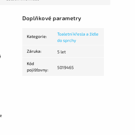
Doplňkové parametry
Toaletní křesla a židle
Kategorie
:
do sprchy
Záruka
:
5 let
é
Kód
5019465
pojišťovny
:
ze