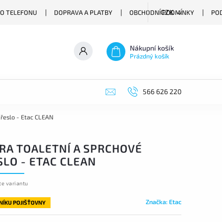
O TELEFONU
DOPRAVA A PLATBY
OBCHODNÍ PODMÍNKY
PO
CZK
Nákupní košík
Prázdný košík
566 626 220
křeslo - Etac CLEAN
RA TOALETNÍ A SPRCHOVÉ
SLO - ETAC CLEAN
te variantu
Značka:
Etac
LNÍKU POJIŠŤOVNY