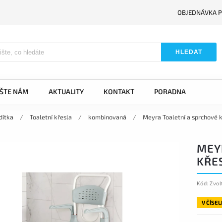
OBJEDNÁVKA P
HLEDAT
IŠTE NÁM
AKTUALITY
KONTAKT
PORADNA
dítka
/
Toaletní křesla
/
kombinovaná
/
Meyra Toaletní a sprchové 
MEY
KŘE
Kód:
Zvol
V ČÍSE