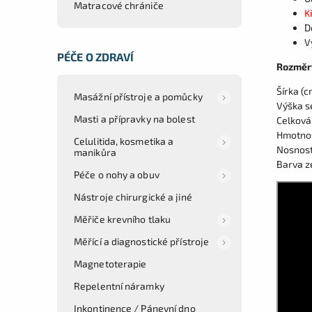
Matracové chrániče
K
D
V
PÉČE O ZDRAVÍ
Rozměry
Šírka (c
Masážní přístroje a pomůcky
Výška s
Masti a přípravky na bolest
Celková
Hmotnos
Celulitida, kosmetika a
Nosnost
manikůra
Barva z
Péče o nohy a obuv
Nástroje chirurgické a jiné
Měřiče krevního tlaku
Měřící a diagnostické přístroje
Magnetoterapie
Repelentní náramky
Inkontinence / Pánevní dno