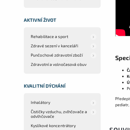
AKTIVNÍ ŽIVOT
Rehabilitace a sport
Zdravé sezení v kanceláři
Punčochové zdravotní zboží
Speci
Zdravotní a volnočasová obuv
Č
K
Ú
KVALITNÍ DÝCHÁNÍ
P
Předepis
Inhalátory
pediatr,
Čističky vzduchu, zvlhčovače a
odvlhčovače
Kyslíkové koncentrátory
SOUVI