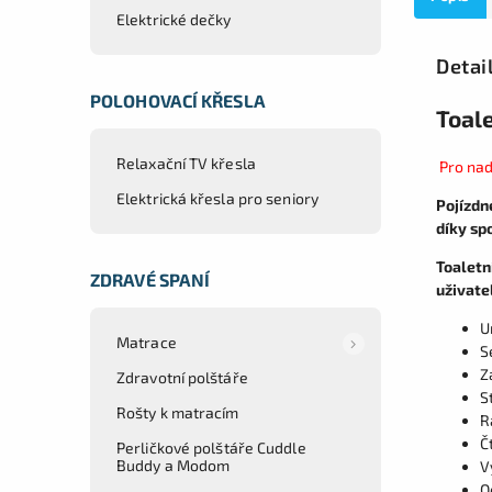
Elektrické dečky
Detai
POLOHOVACÍ KŘESLA
Toal
Relaxační TV křesla
Pro nad
Elektrická křesla pro seniory
Pojízdn
díky sp
Toaletn
ZDRAVÉ SPANÍ
uživatel
U
Matrace
S
Z
Zdravotní polštáře
S
Rošty k matracím
R
Č
Perličkové polštáře Cuddle
Buddy a Modom
V
O