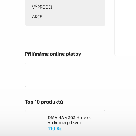
VÝPRODEJ
AKCE
1 190 Kč
Do košíku
Přijímáme online platby
Top 10 produktů
DMA HA 4262 Hrnek s
víčkem a pítkem
110 Kč