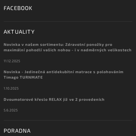
FACEBOOK
AKTUALITY
Novinka v našem sortimentu: Zdravotní ponožky pro
maximální pohodlí vašich nohou - i v nadměrných velikostech
11.12.2025
Novinka - Jedinečná antidekubitní matrace s polohováním
Timago TURNMATE
1.10.2025
Dvoumotorové křeslo RELAX již ve 2 provedeních
5.6.2025
PORADNA