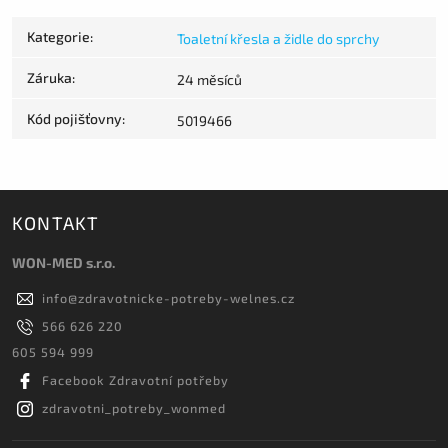
Kategorie
:
Toaletní křesla a židle do sprchy
Záruka
:
24 měsíců
Kód pojišťovny
:
5019466
KONTAKT
WON-MED s.r.o.
info
@
zdravotnicke-potreby-welnes.cz
566 626 220
605 594 999
Facebook Zdravotní potřeby
zdravotni_potreby_wonmed