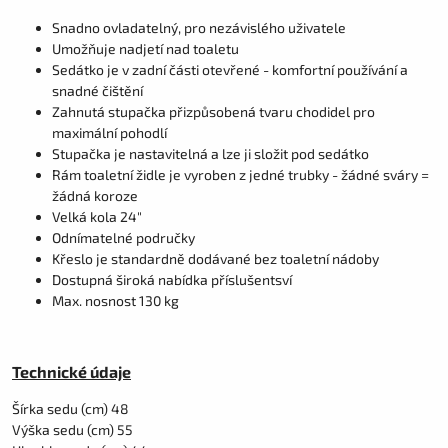
Snadno ovladatelný, pro nezávislého uživatele
Umožňuje nadjetí nad toaletu
Sedátko je v zadní části otevřené - komfortní používání a
snadné čištění
Zahnutá stupačka přizpůsobená tvaru chodidel pro
maximální pohodlí
Stupačka je nastavitelná a lze ji složit pod sedátko
Rám toaletní židle je vyroben z jedné trubky - žádné sváry =
žádná koroze
Velká kola 24"
Odnímatelné područky
Křeslo je standardně dodávané bez toaletní nádoby
Dostupná široká nabídka příslušentsví
Max. nosnost 130 kg
Technické údaje
Šírka sedu (cm) 48
Výška sedu (cm) 55