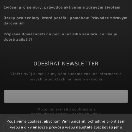
Cvičení pro seniory: průvodce aktivním a zdravým životem
Dárky pro seniory, které potěší i pomohou: Průvodce zdravým
darováním
Příprava domácnosti na péči o ležícího seniora: Co vše je
dobré zajistit?
ODEBÍRAT NEWSLETTER
Vložte svůj e-mail a my vám budeme zasílat informace o
nových produktech na našem e-shopu.
Vložením e-mailu souhlasíte s
podmínkami ochrany osobních údajů
Používáme cookies, abychom Vám umožnili pohodlné prohlížení
Přihlásit se
webu a díky analýze provozu webu neustále zlepšovali jeho