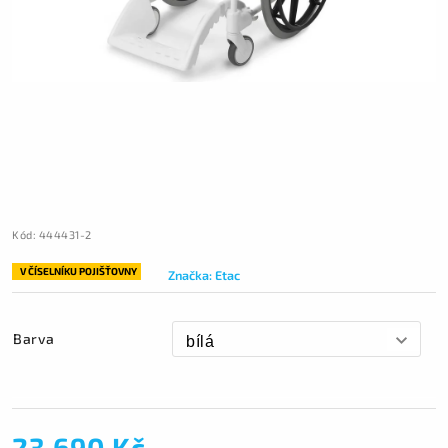
Kód:
444431-2
V ČÍSELNÍKU POJIŠŤOVNY
Značka:
Etac
Barva
23 690 Kč