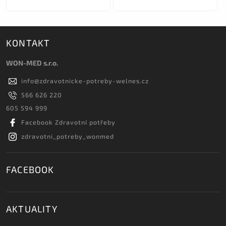
KONTAKT
WON-MED s.r.o.
info
@
zdravotnicke-potreby-welnes.cz
566 626 220
605 594 999
Facebook Zdravotní potřeby
zdravotni_potreby_wonmed
FACEBOOK
AKTUALITY