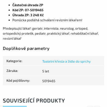
Částečná úhrada ZP
Kód ZP: 07-5019465
Úhrada ZP: 3 248 Kč
Pomůcka podléhá schválení revizním lékařem!
Předepisující lékař: geriatr, internista. neurolog, ortoped,
ortopedický protetik, pediatr, praktický lékař, rehabilitační lékař,
revizní lékař
Doplňkové parametry
Kategorie
:
Toaletní křesla a židle do sprchy
Záruka
:
5 let
Kód pojišťovny
:
5019465
SOUVISEJÍCÍ PRODUKTY