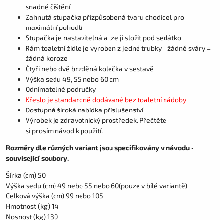
snadné čištění
Zahnutá stupačka přizpůsobená tvaru chodidel pro
maximální pohodlí
Stupačka je nastavitelná a lze ji složit pod sedátko
Rám toaletní židle je vyroben z jedné trubky - žádné sváry =
žádná koroze
Čtyři nebo dvě brzděná kolečka v sestavě
Výška sedu 49, 55 nebo 60 cm
Odnímatelné područky
Křeslo je standardně dodávané bez toaletní nádoby
Dostupná široká nabídka příslušenství
Výrobek je zdravotnický prostředek. Přečtěte
si prosím návod k použití.
Rozměry dle různých variant jsou specifikovány v návodu -
související soubory.
Šírka (cm) 50
Výška sedu (cm) 49 nebo 55 nebo 60(pouze v bílé variantě)
Celková výška (cm) 99 nebo 105
Hmotnost (kg) 14
Nosnost (kg) 130