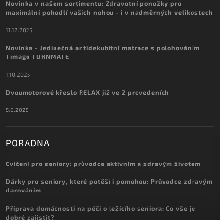
Novinka v našem sortimentu: Zdravotní ponožky pro
maximální pohodlí vašich nohou - i v nadměrných velikostech
11.12.2025
Novinka - Jedinečná antidekubitní matrace s polohováním
Timago TURNMATE
1.10.2025
Dvoumotorové křeslo RELAX již ve 2 provedeních
5.6.2025
PORADNA
Cvičení pro seniory: průvodce aktivním a zdravým životem
Dárky pro seniory, které potěší i pomohou: Průvodce zdravým
darováním
Příprava domácnosti na péči o ležícího seniora: Co vše je
dobré zajistit?