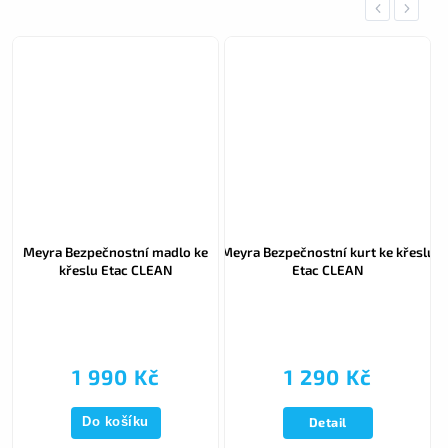
Previous
Next
Meyra Bezpečnostní madlo ke
Meyra Bezpečnostní kurt ke křeslu
Mey
křeslu Etac CLEAN
Etac CLEAN
pr
1 990 Kč
1 290 Kč
Detail
Do košíku