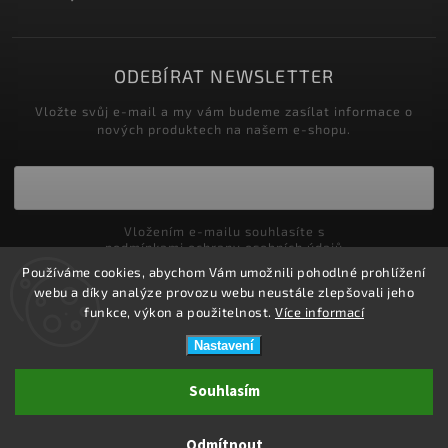
ODEBÍRAT NEWSLETTER
Vložte svůj e-mail a my vám budeme zasílat informace o
nových produktech na našem e-shopu.
Vložením e-mailu souhlasíte s
podmínkami ochrany osobních údajů
Používáme cookies, abychom Vám umožnili pohodlné prohlížení
Přihlásit se
webu a díky analýze provozu webu neustále zlepšovali jeho
funkce, výkon a použitelnost.
Více informací
Nastavení
Copyright 2026
ZDRAVOTNÍ POTŘEBY DRDLOVÁ
. Všechna práva
Souhlasím
vyhrazena.
Upravit nastavení cookies
Odmítnout