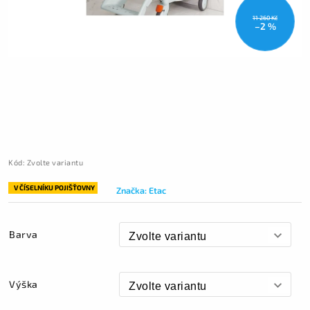
11 260 Kč
–2 %
Kód:
Zvolte variantu
V ČÍSELNÍKU POJIŠŤOVNY
Značka:
Etac
Barva
Výška