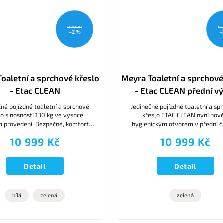
11 260 Kč
11 
–2 %
–
oaletní a sprchové křeslo
Meyra Toaletní a sprchové
- Etac CLEAN
- Etac CLEAN přední v
čné pojízdné toaletní a sprchové
Jedinečné pojízdné toaletní a sp
lo s nosností 130 kg ve vysoce
křeslo ETAC CLEAN nyní nově
m provedení. Bezpečné, komfortní
hygienickým otvorem v přední čá
noduché pro uživatele i pečující
mimořádně snadno ovladatelné
10 999 Kč
10 999 Kč
sobu. Všechna 4 kolečka...
spojenému madlu. Chytrý desig
Detail
Detail
bílá
zelená
zelená