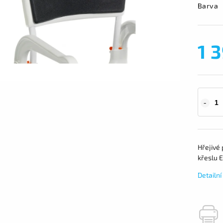
Barva
1 
Hřejivé 
křeslu E
Detailn