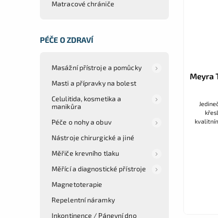
Matracové chrániče
PÉČE O ZDRAVÍ
Masážní přístroje a pomůcky
Meyra T
Masti a přípravky na bolest
Celulitida, kosmetika a
Jedine
manikůra
křes
kvalitní
Péče o nohy a obuv
a jed
Nástroje chirurgické a jiné
o
Měřiče krevního tlaku
Měřící a diagnostické přístroje
Magnetoterapie
Repelentní náramky
Inkontinence / Pánevní dno