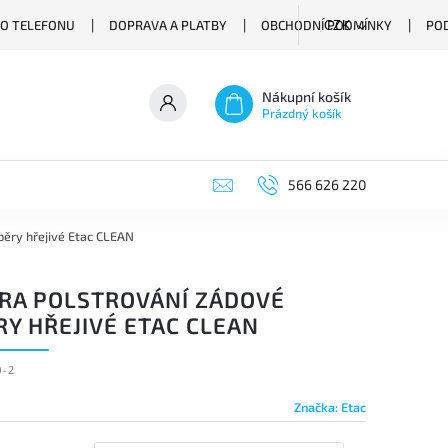
O TELEFONU
DOPRAVA A PLATBY
OBCHODNÍ PODMÍNKY
PO
CZK
Nákupní košík
Prázdný košík
566 626 220
pěry hřejivé Etac CLEAN
RA POLSTROVÁNÍ ZÁDOVÉ
RY HŘEJIVÉ ETAC CLEAN
0-2
Značka:
Etac