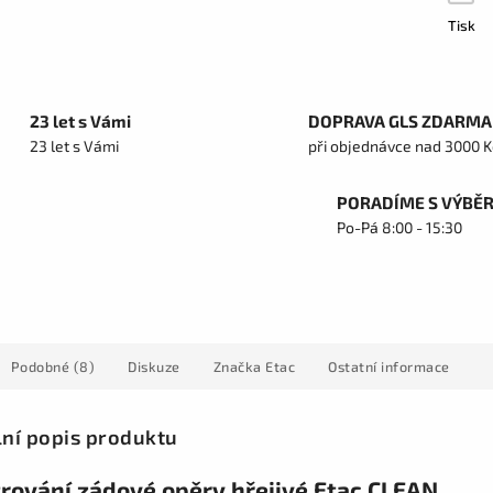
Tisk
23 let s Vámi
DOPRAVA GLS ZDARMA
23 let s Vámi
při objednávce nad 3000 K
PORADÍME S VÝBĚ
Po-Pá 8:00 - 15:30
Podobné (8)
Diskuze
Značka
Etac
Ostatní informace
lní popis produktu
trování zádové opěry hřejivé Etac CLEAN