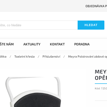
OBJEDNÁVKA P
HLEDAT
IŠTE NÁM
AKTUALITY
KONTAKT
PORADNA
dítka
/
Toaletní křesla
/
Příslušenství
/
Meyra Polstrování zádové o
MEY
OPĚ
Kód:
725