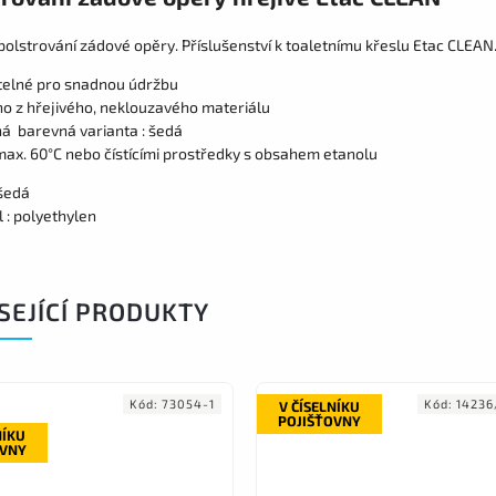
polstrování zádové opěry. Příslušenství k toaletnímu křeslu Etac CLEAN
elné pro snadnou údržbu
o z hřejivého, neklouzavého materiálu
á barevná varianta : šedá
 max. 60°C nebo čístícími prostředky s obsahem etanolu
 šedá
 : polyethylen
SEJÍCÍ PRODUKTY
Kód:
73054-1
Kód:
14236
V ČÍSELNÍKU
POJIŠŤOVNY
NÍKU
OVNY