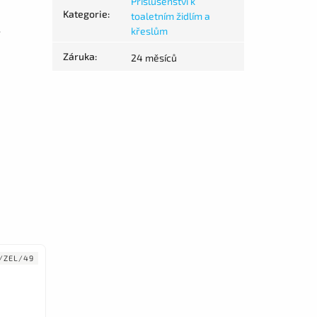
Příslušenství k
Kategorie
:
toaletním židlím a
.
křeslům
Záruka
:
24 měsíců
/ZEL/49