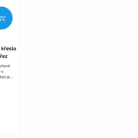
260 Kč
2 %
 křeslo
ýřez
rchové
 s
sti je
 díky
n...