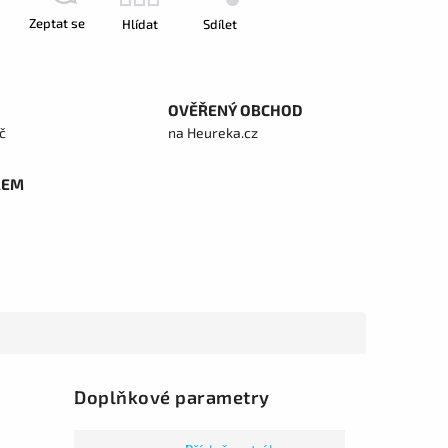
Zeptat se
Hlídat
Sdílet
OVĚŘENÝ OBCHOD
č
na Heureka.cz
REM
Doplňkové parametry