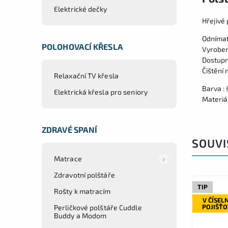
Elektrické dečky
Hřejivé 
Odnímat
POLOHOVACÍ KŘESLA
Vyroben
Dostupn
Čištění
Relaxační TV křesla
Barva :
Elektrická křesla pro seniory
Materiál
ZDRAVÉ SPANÍ
SOUVI
Matrace
Zdravotní polštáře
TIP
Rošty k matracím
V ČÍSEL
POJIŠŤ
Perličkové polštáře Cuddle
Buddy a Modom