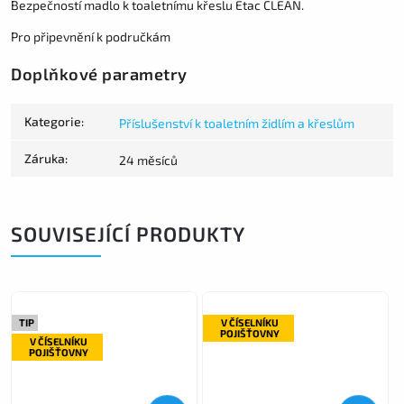
Bezpečností madlo k toaletnímu křeslu Etac CLEAN.
Pro připevnění k područkám
Doplňkové parametry
Kategorie
:
Příslušenství k toaletním židlím a křeslům
Záruka
:
24 měsíců
SOUVISEJÍCÍ PRODUKTY
TIP
V ČÍSELNÍKU
POJIŠŤOVNY
V ČÍSELNÍKU
POJIŠŤOVNY