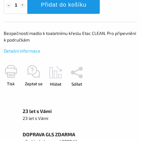
Přidat do košíku
Bezpečností madlo k toaletnímu křeslu Etac CLEAN. Pro připevnění
k područkám
Detailní informace
Tisk
Zeptat se
Hlídat
Sdílet
23 let s Vámi
23 let s Vámi
DOPRAVA GLS ZDARMA