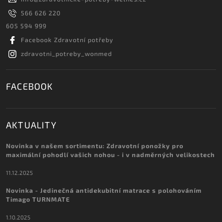
566 626 220
605 594 999
Facebook Zdravotní potřeby
zdravotni_potreby_wonmed
FACEBOOK
AKTUALITY
Novinka v našem sortimentu: Zdravotní ponožky pro
maximální pohodlí vašich nohou - i v nadměrných velikostech
11.12.2025
Novinka - Jedinečná antidekubitní matrace s polohováním
Timago TURNMATE
1.10.2025