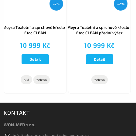
–2 %
–2 %
Meyra Toaletní a sprchové křeslo -
Meyra Toaletní a sprchové křeslo -
Etac CLEAN
Etac CLEAN přední výřez
10 999 Kč
10 999 Kč
Detail
Detail
bílá
zelená
zelená
KONTAKT
WON-MED s.r.o.
info
@
zdravotnicke-potreby-welnes.cz