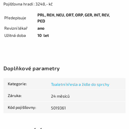
Pojišťovna hradí : 3248,- kč
PRL, REH, NEU, ORT, ORP, GER, INT, REV,
Předepisuje
PED
Revizní lékař
ano
Užitná doba
10 let
Doplňkové parametry
Kategorie
:
Toaletní křesla a židle do sprchy
Záruka
:
24 měsíců
Kód pojišťovny
:
5019361