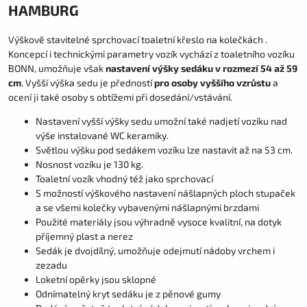
HAMBURG
Výškově stavitelné sprchovací toaletní křeslo na kolečkách .
Koncepcí i technickými parametry vozík vychází z toaletního vozíku
BONN, umožňuje však
nastavení výšky sedáku v rozmezí 54 až 59
cm
. Vyšší výška sedu je předností
pro osoby vyššího vzrůstu
a
ocení ji také osoby s obtížemi při dosedání/vstávání.
Nastavení vyšší výšky sedu umožní také nadjetí vozíku nad
výše instalované WC keramiky.
Světlou výšku pod sedákem vozíku lze nastavit až na 53 cm.
Nosnost vozíku je 130 kg.
Toaletní vozík vhodný též jako sprchovací
S možností výškového nastavení nášlapných ploch stupaček
a se všemi kolečky vybavenými nášlapnými brzdami
Použité materiály jsou výhradně vysoce kvalitní, na dotyk
příjemný plast a nerez
Sedák je dvojdílný, umožňuje odejmutí nádoby vrchem i
zezadu
Loketní opěrky jsou sklopné
Odnímatelný kryt sedáku je z pěnové gumy