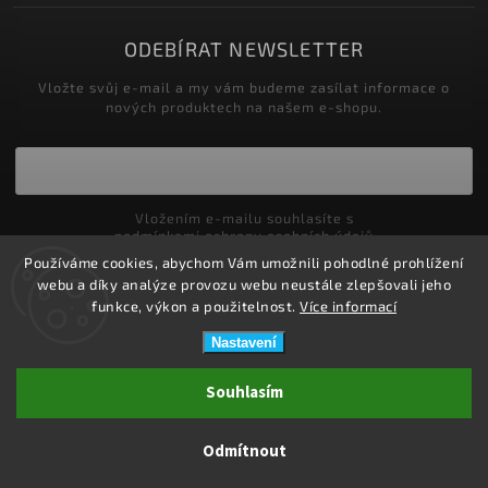
ODEBÍRAT NEWSLETTER
Vložte svůj e-mail a my vám budeme zasílat informace o
nových produktech na našem e-shopu.
Vložením e-mailu souhlasíte s
podmínkami ochrany osobních údajů
Používáme cookies, abychom Vám umožnili pohodlné prohlížení
Přihlásit se
webu a díky analýze provozu webu neustále zlepšovali jeho
funkce, výkon a použitelnost.
Více informací
Nastavení
Copyright 2026
ZDRAVOTNÍ POTŘEBY DRDLOVÁ
. Všechna práva
Souhlasím
vyhrazena.
Upravit nastavení cookies
Odmítnout