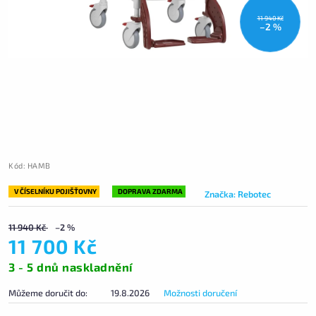
11 940 Kč
–2 %
Kód:
HAMB
V ČÍSELNÍKU POJIŠŤOVNY
DOPRAVA ZDARMA
Značka:
Rebotec
11 940 Kč
–2 %
11 700 Kč
3 - 5 dnů naskladnění
Můžeme doručit do:
19.8.2026
Možnosti doručení