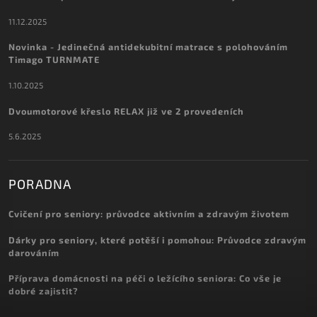
11.12.2025
Novinka - Jedinečná antidekubitní matrace s polohováním
Timago TURNMATE
1.10.2025
Dvoumotorové křeslo RELAX již ve 2 provedeních
5.6.2025
PORADNA
Cvičení pro seniory: průvodce aktivním a zdravým životem
Dárky pro seniory, které potěší i pomohou: Průvodce zdravým
darováním
Příprava domácnosti na péči o ležícího seniora: Co vše je
dobré zajistit?