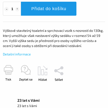
Přidat do košíku
Výškově stavitelný toaletní a sprchovací vozík s nosností do 130kg,
který umožňuje však nastavení výšky sedáku v rozmezí 54 až 59
cm. Vyšší výška sedu je předností pro osoby vyššího vzrůstu a
ocení ji také osoby s obtížemi při dosedání/vstávání.
Detailní informace
Tisk
Zeptat se
Hlídat
Sdílet
23 let s Vámi
23 let s Vámi