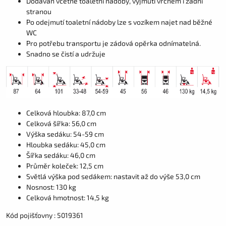
Dodáván včetně toaletní nádoby, vyjmutí vrchem i zadní
stranou
Po odejmutí toaletní nádoby lze s vozíkem najet nad běžné
WC
Pro potřebu transportu je zádová opěrka odnímatelná.
Snadno se čistí a udržuje
Celková hloubka: 87,0 cm
Celková šířka: 56,0 cm
Výška sedáku: 54-59 cm
Hloubka sedáku: 45,0 cm
Šířka sedáku: 46,0 cm
Průměr koleček: 12,5 cm
Světlá výška pod sedákem: nastavit až do výše 53,0 cm
Nosnost: 130 kg
Celková hmotnost: 14,5 kg
Kód pojišťovny :
5019361