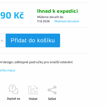
Ihned k expedici
590 Kč
Můžeme doručit do:
11.8.2026
Možnosti doručení
Přidat do košíku
ní design, odklopné područky pro snažší vstávání.
í informace
Zeptat se
Hlídat
Sdílet