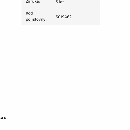
Záruka
:
5 let
Kód
5019462
pojišťovny
:
tu s