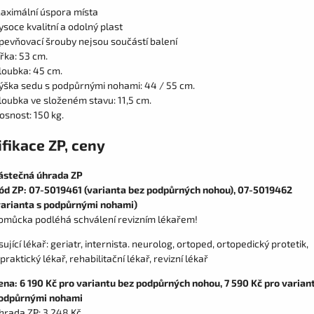
aximální úspora místa
ysoce kvalitní a odolný plast
pevňovací šrouby nejsou součástí balení
ířka: 53 cm.
loubka: 45 cm.
ýška sedu s podpůrnými nohami: 44 / 55 cm.
loubka ve složeném stavu: 11,5 cm.
osnost: 150 kg.
fikace ZP, ceny
ástečná úhrada ZP
ód ZP: 07-5019461 (varianta bez podpůrných nohou), 07-5019462
varianta s podpůrnými nohami)
omůcka podléhá schválení revizním lékařem!
ující lékař: geriatr, internista. neurolog, ortoped, ortopedický protetik,
 praktický lékař, rehabilitační lékař, revizní lékař
ena: 6 190 Kč pro variantu bez podpůrných nohou, 7 590 Kč pro varian
odpůrnými nohami
hrada ZP: 3 248 Kč