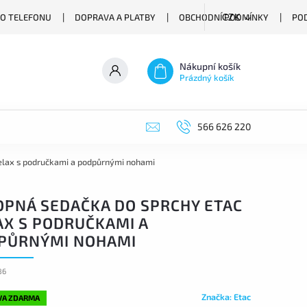
O TELEFONU
DOPRAVA A PLATBY
OBCHODNÍ PODMÍNKY
PO
CZK
Nákupní košík
Prázdný košík
566 626 220
elax s područkami a podpůrnými nohami
OPNÁ SEDAČKA DO SPRCHY ETAC
AX S PODRUČKAMI A
PŮRNÝMI NOHAMI
86
Značka:
Etac
VA ZDARMA