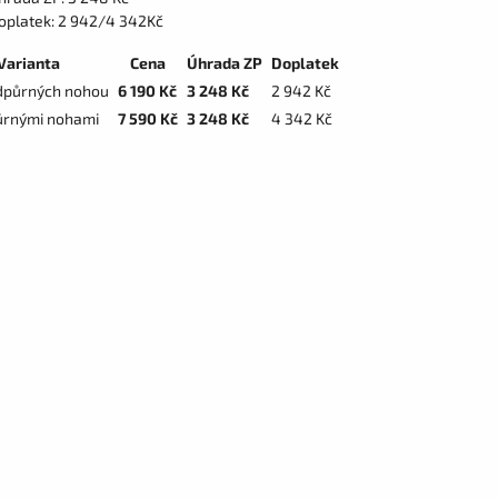
oplatek: 2 942/4 342Kč
Varianta
Cena
Úhrada ZP
Doplatek
dpůrných nohou
6 190 Kč
3 248 Kč
2 942 Kč
ůrnými nohami
7 590 Kč
3 248 Kč
4 342 Kč