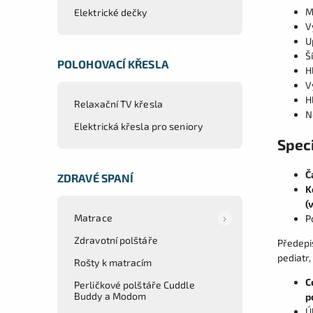
M
Elektrické dečky
V
U
Š
POLOHOVACÍ KŘESLA
H
V
H
Relaxační TV křesla
N
Elektrická křesla pro seniory
Speci
Č
ZDRAVÉ SPANÍ
K
(
Matrace
P
Zdravotní polštáře
Předepis
pediatr,
Rošty k matracím
C
Perličkové polštáře Cuddle
Buddy a Modom
p
Ú