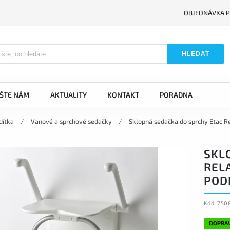
OBJEDNÁVKA P
HLEDAT
IŠTE NÁM
AKTUALITY
KONTAKT
PORADNA
dítka
/
Vanové a sprchové sedačky
/
Sklopná sedačka do sprchy Etac R
SKL
REL
POD
Kód:
750
DOPRA