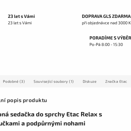
23 let s Vámi
DOPRAVA GLS ZDARMA
23 let s Vámi
při objednávce nad 3000 K
PORADÍME S VÝBĚ
Po-Pá 8:00 - 15:30
Podobné (3)
Související soubory (1)
Diskuze
Značka
Etac
lní popis produktu
pná sedačka do sprchy Etac Relax s
učkami a podpůrnými nohami