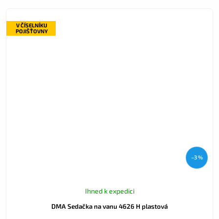
V ČÍSELNÍKU
POJIŠŤOVNY
–3 %
Ihned k expedici
DMA Sedačka na vanu 4626 H plastová