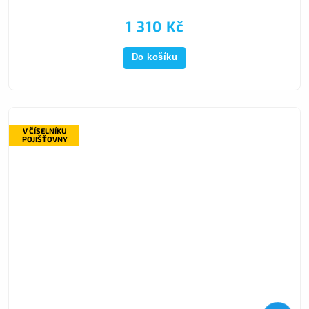
1 310 Kč
Do košíku
V ČÍSELNÍKU
POJIŠŤOVNY