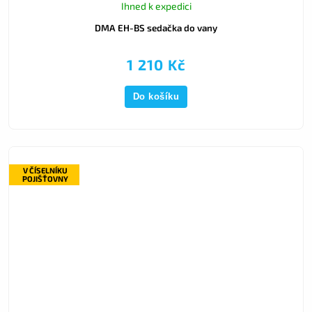
Ihned k expedici
DMA EH-BS sedačka do vany
1 210 Kč
Do košíku
V ČÍSELNÍKU
POJIŠŤOVNY