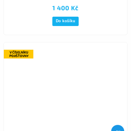
1 400 Kč
Do košíku
V ČÍSELNÍKU
POJIŠŤOVNY