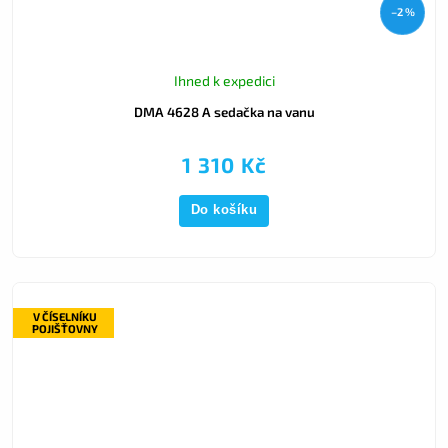
–2 %
Ihned k expedici
DMA 4628 A sedačka na vanu
1 310 Kč
Do košíku
V ČÍSELNÍKU
POJIŠŤOVNY