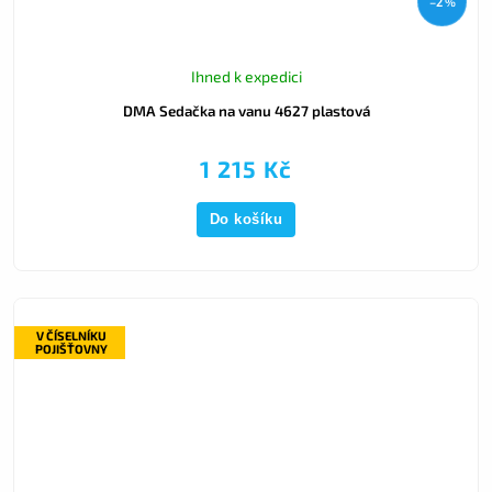
–2 %
Ihned k expedici
DMA Sedačka na vanu 4627 plastová
1 215 Kč
Do košíku
V ČÍSELNÍKU
POJIŠŤOVNY