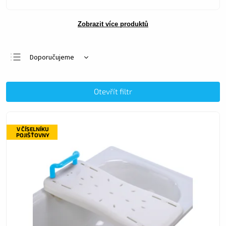
Zobrazit více produktů
Doporučujeme
Nejlevnější
Nejdražší
Otevřít filtr
Nejprodávanější
Abecedně
V ČÍSELNÍKU
POJIŠŤOVNY