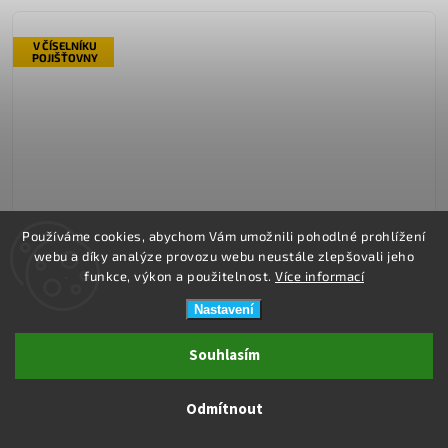
V ČÍSELNÍKU
POJIŠŤOVNY
Používáme cookies, abychom Vám umožnili pohodlné prohlížení
webu a díky analýze provozu webu neustále zlepšovali jeho
funkce, výkon a použitelnost.
Více informací
Nastavení
Souhlasím
Ihned k expedici
Odmítnout
MEYRA Sedačka do vany DUBASTAR - 3016742