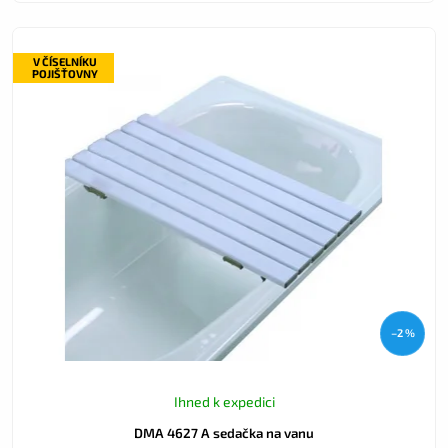
V ČÍSELNÍKU
POJIŠŤOVNY
–2 %
Ihned k expedici
DMA 4627 A sedačka na vanu