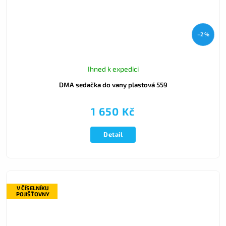
–2 %
Ihned k expedici
DMA sedačka do vany plastová 559
1 650 Kč
Detail
V ČÍSELNÍKU
POJIŠŤOVNY