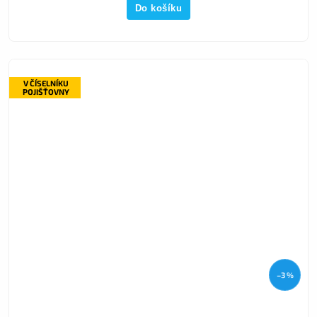
Do košíku
V ČÍSELNÍKU
POJIŠŤOVNY
–3 %