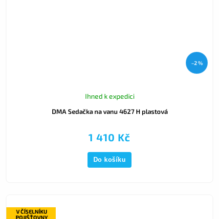
–2 %
Ihned k expedici
DMA Sedačka na vanu 4627 H plastová
1 410 Kč
Do košíku
V ČÍSELNÍKU
POJIŠŤOVNY