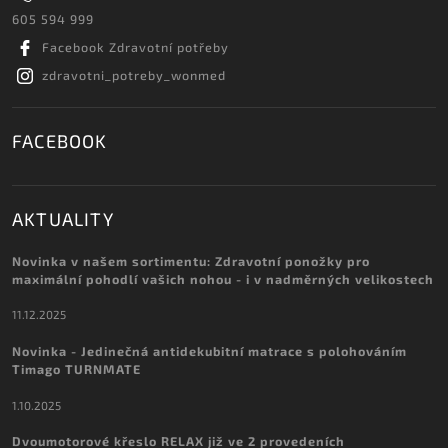
605 594 999
Facebook Zdravotní potřeby
zdravotni_potreby_wonmed
FACEBOOK
AKTUALITY
Novinka v našem sortimentu: Zdravotní ponožky pro
maximální pohodlí vašich nohou - i v nadměrných velikostech
11.12.2025
Novinka - Jedinečná antidekubitní matrace s polohováním
Timago TURNMATE
1.10.2025
Dvoumotorové křeslo RELAX již ve 2 provedeních