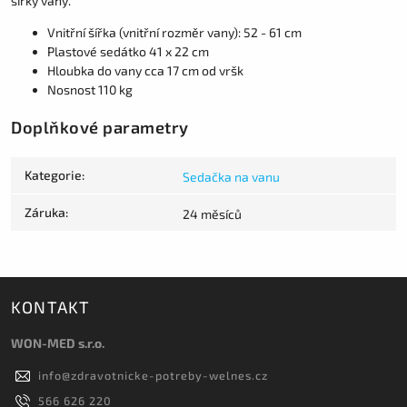
šířky vany.
Vnitřní šířka (vnitřní rozměr vany): 52 - 61 cm
Plastové sedátko 41 x 22 cm
Hloubka do vany cca 17 cm od vršk
Nosnost 110 kg
Doplňkové parametry
Kategorie
:
Sedačka na vanu
Záruka
:
24 měsíců
KONTAKT
WON-MED s.r.o.
info
@
zdravotnicke-potreby-welnes.cz
566 626 220