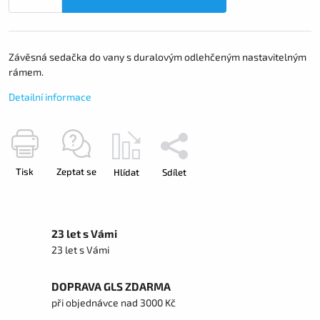
Závěsná sedačka do vany s duralovým odlehčeným nastavitelným
rámem.
Detailní informace
Tisk
Zeptat se
Hlídat
Sdílet
23 let s Vámi
23 let s Vámi
DOPRAVA GLS ZDARMA
při objednávce nad 3000 Kč