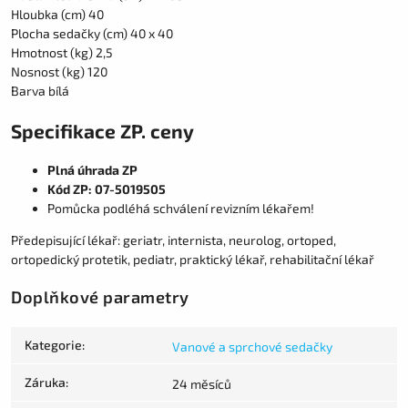
Hloubka (cm) 40
Plocha sedačky (cm) 40 x 40
Hmotnost (kg) 2,5
Nosnost (kg) 120
Barva bílá
Specifikace ZP. ceny
Plná úhrada ZP
Kód ZP: 07-5019505
Pomůcka podléhá schválení revizním lékařem!
Předepisující lékař: geriatr, internista, neurolog, ortoped,
ortopedický protetik, pediatr, praktický lékař, rehabilitační lékař
Doplňkové parametry
Kategorie
:
Vanové a sprchové sedačky
Záruka
:
24 měsíců