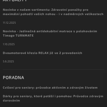
Novinka v našem sortimentu: Zdravotní ponožky pro
maximální pohodlí vašich nohou - i v nadměrných velikostech
11.12.2025
Novinka - Jedinečná antidekubitní matrace s polohováním
Timago TURNMATE
1.10.2025
Dvoumotorové křeslo RELAX již ve 2 provedeních
5.6.2025
PORADNA
Cvičení pro seniory: průvodce aktivním a zdravým životem
Dárky pro seniory, které potěší i pomohou: Průvodce zdravým
darováním