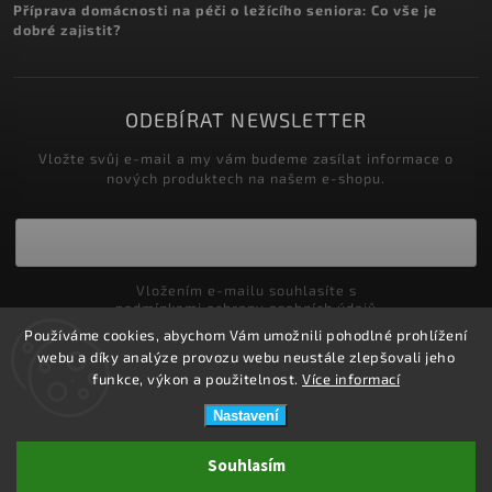
Příprava domácnosti na péči o ležícího seniora: Co vše je
dobré zajistit?
ODEBÍRAT NEWSLETTER
Vložte svůj e-mail a my vám budeme zasílat informace o
nových produktech na našem e-shopu.
Vložením e-mailu souhlasíte s
podmínkami ochrany osobních údajů
Používáme cookies, abychom Vám umožnili pohodlné prohlížení
Přihlásit se
webu a díky analýze provozu webu neustále zlepšovali jeho
funkce, výkon a použitelnost.
Více informací
Nastavení
Copyright 2026
ZDRAVOTNÍ POTŘEBY DRDLOVÁ
. Všechna práva
Souhlasím
vyhrazena.