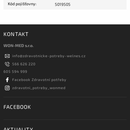
Kód pojišťovny
:
5019505
KONTAKT
WON-MED s.r.o.
info
@
zdravotnicke-potreby-welnes.cz
566 626 220
605 594 999
Facebook Zdravotní potřeby
zdravotni_potreby_wonmed
FACEBOOK
AKTUALITY