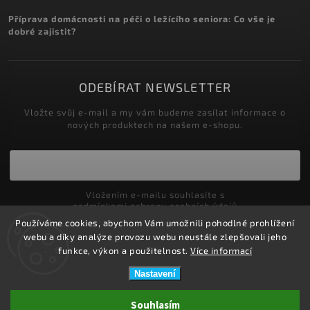
Příprava domácnosti na péči o ležícího seniora: Co vše je
dobré zajistit?
ODEBÍRAT NEWSLETTER
Vložte svůj e-mail a my vám budeme zasílat informace o
nových produktech na našem e-shopu.
Vložením e-mailu souhlasíte s
podmínkami ochrany osobních údajů
Používáme cookies, abychom Vám umožnili pohodlné prohlížení
Přihlásit se
webu a díky analýze provozu webu neustále zlepšovali jeho
funkce, výkon a použitelnost.
Více informací
Nastavení
Copyright 2026
ZDRAVOTNÍ POTŘEBY DRDLOVÁ
. Všechna práva
Souhlasím