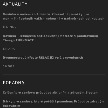
AKTUALITY
Novinka v našem sortimentu: Zdravotní ponožky pro
maximální pohodlí vašich nohou - i v nadměrných velikostech
11.12.2025
Novinka - Jedinečná antidekubitní matrace s polohováním
Timago TURNMATE
1.10.2025
Dvoumotorové křeslo RELAX již ve 2 provedeních
5.6.2025
PORADNA
Cvičení pro seniory: průvodce aktivním a zdravým životem
Dárky pro seniory, které potěší i pomohou: Průvodce zdravým
darováním