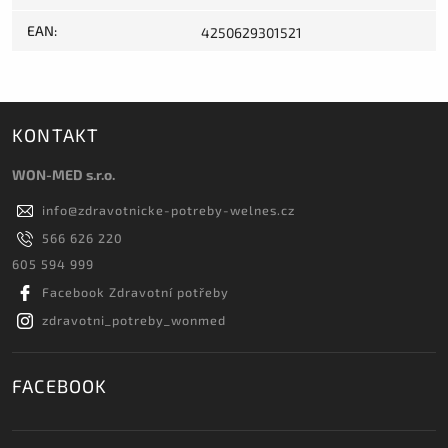
EAN
:
4250629301521
KONTAKT
WON-MED s.r.o.
info
@
zdravotnicke-potreby-welnes.cz
566 626 220
605 594 999
Facebook Zdravotní potřeby
zdravotni_potreby_wonmed
FACEBOOK