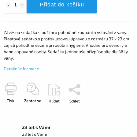
Přidat do košíku
Závěsná sedačka slouží pro pohodlné koupání a vstávání z vany.
Plastové sedátko s protiskluzovou úpravou o rozměru 37 x 23 cm
zajistí pohodlné sezení při osobní hygieně. Vhodné pro seniory a
handicapované osoby. Sedačku jednoduše přizpůsobíte dle šířky
vany.
Detailní informace
Tisk
Zeptat se
Hlídat
Sdílet
23 let s Vámi
23 let s Vámi