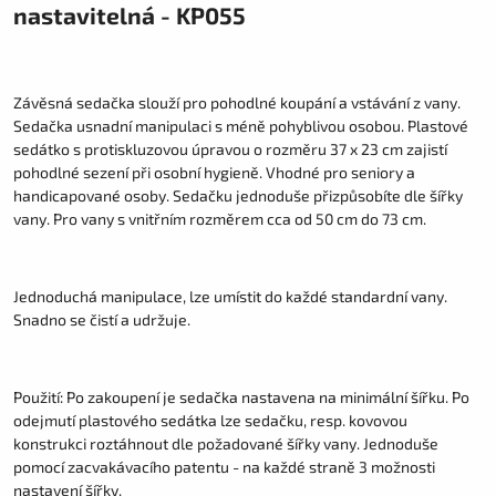
nastavitelná - KP055
Závěsná sedačka slouží pro pohodlné koupání a vstávání z vany.
Sedačka usnadní manipulaci s méně pohyblivou osobou. Plastové
sedátko s protiskluzovou úpravou o rozměru 37 x 23 cm zajistí
pohodlné sezení při osobní hygieně. Vhodné pro seniory a
handicapované osoby. Sedačku jednoduše přizpůsobíte dle šířky
vany. Pro vany s vnitřním rozměrem cca od 50 cm do 73 cm.
Jednoduchá manipulace, lze umístit do každé standardní vany.
Snadno se čistí a udržuje.
Použití: Po zakoupení je sedačka nastavena na minimální šířku. Po
odejmutí plastového sedátka lze sedačku, resp. kovovou
konstrukci roztáhnout dle požadované šířky vany. Jednoduše
pomocí zacvakávacího patentu - na každé straně 3 možnosti
nastavení šířky.