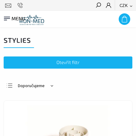
CZK
HLEDAT
STYLIES
Otevřít filtr
Doporučujeme
Nejlevnější
Nejdražší
Nejprodávanější
Abecedně