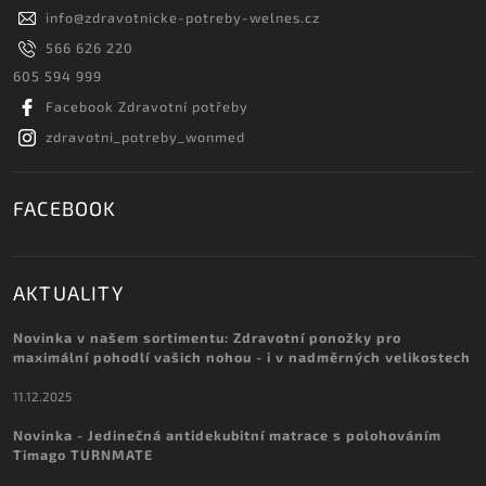
info
@
zdravotnicke-potreby-welnes.cz
566 626 220
605 594 999
Facebook Zdravotní potřeby
zdravotni_potreby_wonmed
FACEBOOK
AKTUALITY
Novinka v našem sortimentu: Zdravotní ponožky pro
maximální pohodlí vašich nohou - i v nadměrných velikostech
11.12.2025
Novinka - Jedinečná antidekubitní matrace s polohováním
Timago TURNMATE