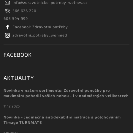
info
@
zdravotnicke-potreby-welnes.cz
566 626 220
605 594 999
Facebook Zdravotní potřeby
zdravotni_potreby_wonmed
FACEBOOK
AKTUALITY
Novinka v našem sortimentu: Zdravotní ponožky pro
maximální pohodlí vašich nohou - i v nadměrných velikostech
11.12.2025
Novinka - Jedinečná antidekubitní matrace s polohováním
Timago TURNMATE
1.10.2025