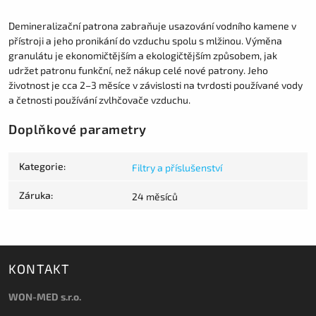
Demineralizační patrona zabraňuje usazování vodního kamene v
přístroji a jeho pronikání do vzduchu spolu s mlžinou. Výměna
granulátu je ekonomičtějším a ekologičtějším způsobem, jak
udržet patronu funkční, než nákup celé nové patrony. Jeho
životnost je cca 2–3 měsíce v závislosti na tvrdosti používané vody
a četnosti používání zvlhčovače vzduchu.
Doplňkové parametry
Kategorie
:
Filtry a příslušenství
Záruka
:
24 měsíců
KONTAKT
WON-MED s.r.o.