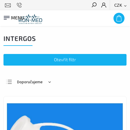
CZK
HLEDAT
INTERGOS
Otevřít filtr
Doporučujeme
Nejlevnější
Nejdražší
Nejprodávanější
Abecedně