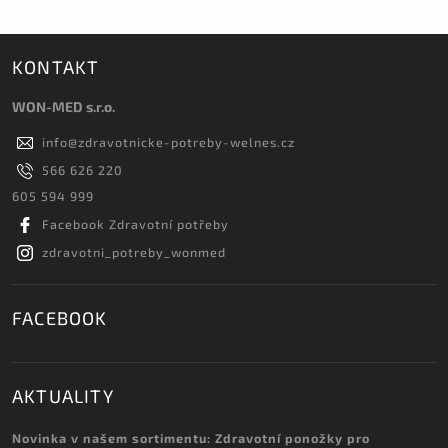
KONTAKT
WON-MED s.r.o.
info
@
zdravotnicke-potreby-welnes.cz
566 626 220
605 594 999
Facebook Zdravotní potřeby
zdravotni_potreby_wonmed
FACEBOOK
AKTUALITY
Novinka v našem sortimentu: Zdravotní ponožky pro