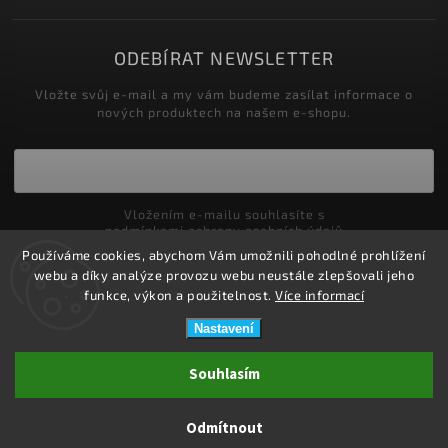
ODEBÍRAT NEWSLETTER
Vložte svůj e-mail a my vám budeme zasílat informace o
nových produktech na našem e-shopu.
Vložením e-mailu souhlasíte s
podmínkami ochrany osobních údajů
Používáme cookies, abychom Vám umožnili pohodlné prohlížení
Přihlásit se
webu a díky analýze provozu webu neustále zlepšovali jeho
funkce, výkon a použitelnost.
Více informací
Nastavení
Copyright 2026
ZDRAVOTNÍ POTŘEBY DRDLOVÁ
. Všechna práva
Souhlasím
vyhrazena.
Upravit nastavení cookies
Odmítnout