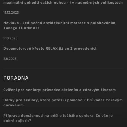
maximální pohodlí vašich nohou - i v nadměrných velikostech
11.12.2025
Novinka - Jedinečná antidekubitní matrace s polohováním
Timago TURNMATE
1.10.2025
Dvoumotorové křeslo RELAX již ve 2 provedeních
5.6.2025
PORADNA
Cvičení pro seniory: průvodce aktivním a zdravým životem
Dárky pro seniory, které potěší i pomohou: Průvodce zdravým
darováním
Příprava domácnosti na péči o ležícího seniora: Co vše je
dobré zajistit?