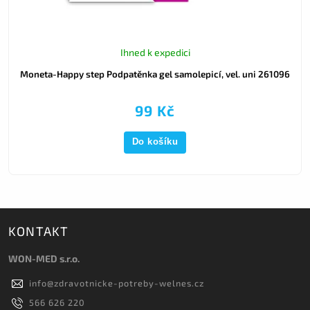
Ihned k expedici
Moneta-Happy step Podpatěnka gel samolepicí, vel. uni 261096
99 Kč
Do košíku
KONTAKT
WON-MED s.r.o.
info
@
zdravotnicke-potreby-welnes.cz
566 626 220