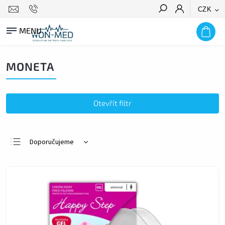
CZK
HLEDAT
MONETA
Otevřít filtr
Doporučujeme
Nejlevnější
Nejdražší
Nejprodávanější
Abecedně