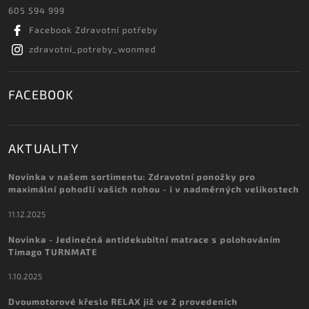
605 594 999
Facebook Zdravotní potřeby
zdravotni_potreby_wonmed
FACEBOOK
AKTUALITY
Novinka v našem sortimentu: Zdravotní ponožky pro
maximální pohodlí vašich nohou - i v nadměrných velikostech
11.12.2025
Novinka - Jedinečná antidekubitní matrace s polohováním
Timago TURNMATE
1.10.2025
Dvoumotorové křeslo RELAX již ve 2 provedeních