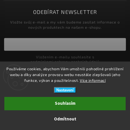
ODEBÍRAT NEWSLETTER
Vložte svůj e-mail a my vám budeme zasílat informace o
nových produktech na našem e-shopu.
Vložením e-mailu souhlasíte s
podmínkami ochrany osobních údajů
Používáme cookies, abychom Vám umožnili pohodlné prohlížení
Přihlásit se
webu a díky analýze provozu webu neustále zlepšovali jeho
funkce, výkon a použitelnost.
Více informací
Nastavení
Copyright 2026
ZDRAVOTNÍ POTŘEBY DRDLOVÁ
. Všechna práva
Souhlasím
vyhrazena.
Upravit nastavení cookies
Odmítnout