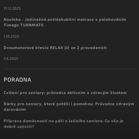
11.12.2025
Novinka - Jedinečná antidekubitní matrace s polohováním
Timago TURNMATE
1.10.2025
Dvoumotorové křeslo RELAX již ve 2 provedeních
5.6.2025
PORADNA
Cvičení pro seniory: průvodce aktivním a zdravým životem
Dárky pro seniory, které potěší i pomohou: Průvodce zdravým
darováním
Příprava domácnosti na péči o ležícího seniora: Co vše je
dobré zajistit?