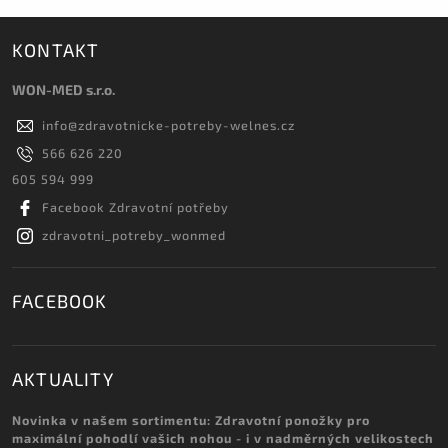
KONTAKT
WON-MED s.r.o.
info
@
zdravotnicke-potreby-welnes.cz
566 626 220
605 594 999
Facebook Zdravotní potřeby
zdravotni_potreby_wonmed
FACEBOOK
AKTUALITY
Novinka v našem sortimentu: Zdravotní ponožky pro
maximální pohodlí vašich nohou - i v nadměrných velikostech