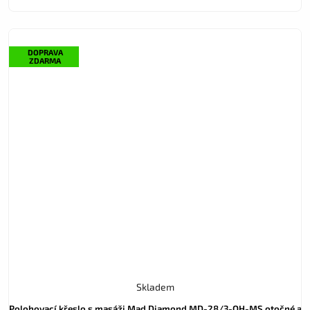
DOPRAVA
ZDARMA
Skladem
Polohovací křeslo s masáži Mad Diamond MD-28/3-OH-MS otočné a