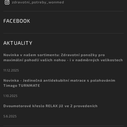
zdravotni_potreby_wonmed
FACEBOOK
AKTUALITY
Novinka v našem sortimentu: Zdravotní ponožky pro
maximální pohodlí vašich nohou - i v nadměrných velikostech
11.12.2025
Novinka - Jedinečná antidekubitní matrace s polohováním
Timago TURNMATE
1.10.2025
Dvoumotorové křeslo RELAX již ve 2 provedeních
5.6.2025