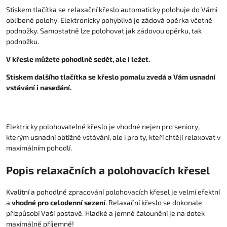
Stiskem tlačítka se relaxační křeslo automaticky polohuje do Vámi
oblíbené polohy. Elektronicky pohyblivá je zádová opěrka včetně
podnožky. Samostatně lze polohovat jak zádovou opěrku, tak
podnožku.
V křesle můžete pohodlně sedět, ale i ležet.
Stiskem dalšího tlačítka se křeslo pomalu zvedá a Vám usnadní
vstávání i nasedání.
Elektricky polohovatelné křeslo je vhodné nejen pro seniory,
kterým usnadní obtížné vstávání, ale i pro ty, kteří chtějí relaxovat v
maximálním pohodlí.
Popis relaxačních a polohovacích křesel
Kvalitní a pohodlné zpracování polohovacích křesel je velmi efektní
a
vhodné pro celodenní sezení
. Relaxační křeslo se dokonale
přizpůsobí Vaší postavě. Hladké a jemné čalounění je na dotek
maximálně příjemné!