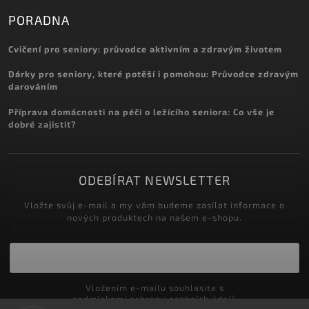
PORADNA
Cvičení pro seniory: průvodce aktivním a zdravým životem
Dárky pro seniory, které potěší i pomohou: Průvodce zdravým
darováním
Příprava domácnosti na péči o ležícího seniora: Co vše je
dobré zajistit?
ODEBÍRAT NEWSLETTER
Vložte svůj e-mail a my vám budeme zasílat informace o
nových produktech na našem e-shopu.
Vložením e-mailu souhlasíte s
podmínkami ochrany osobních údajů