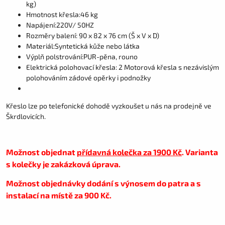
kg)
Hmotnost křesla:46 kg
Napájení:220V/ 50HZ
Rozměry balení: 90 x 82 x 76 cm (Š x V x D)
Materiál:Syntetická kůže nebo látka
Výplň polstrování:PUR-pěna, rouno
Elektrická polohovací křesla: 2 Motorová křesla s nezávislým
polohováním zádové opěrky i podnožky
Křeslo lze po telefonické dohodě vyzkoušet u nás na prodejně ve
Škrdlovicích.
Možnost objednat
přídavná kolečka za 1900 Kč
. Varianta
s kolečky je zakázková úprava.
Možnost objednávky dodání s výnosem do patra a s
instalací na místě za 900 Kč.