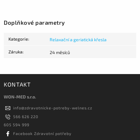
Doplňkové parametry
Kategorie
:
Relaxační a geriatická křesla
Záruka
:
24 měsíců
KONTAKT
WON-MED s.r.o.
info
@
zdravotnicke-potreby-welnes.cz
566 626 220
605 594 999
Facebook Zdravotní potřeby