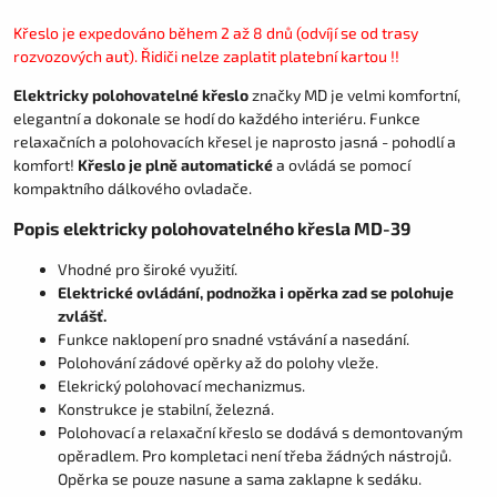
Křeslo je expedováno během 2 až 8 dnů (odvíjí se od trasy
rozvozových aut). Řidiči nelze zaplatit platební kartou !!
Elektricky polohovatelné křeslo
značky MD je velmi komfortní,
elegantní a dokonale se hodí do každého interiéru. Funkce
relaxačních a polohovacích křesel je naprosto jasná - pohodlí a
komfort!
Křeslo je plně automatické
a ovládá se pomocí
kompaktního dálkového ovladače.
Popis elektricky polohovatelného křesla MD-39
Vhodné pro široké využití.
Elektrické ovládání, podnožka i opěrka zad se polohuje
zvlášť.
Funkce naklopení pro snadné vstávání a nasedání.
Polohování zádové opěrky až do polohy vleže.
Elekrický polohovací mechanizmus.
Konstrukce je stabilní, železná.
Polohovací a relaxační křeslo se dodává s demontovaným
opěradlem. Pro kompletaci není třeba žádných nástrojů.
Opěrka se pouze nasune a sama zaklapne k sedáku.