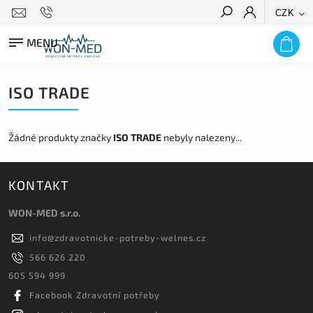
CZK
HLEDAT
ISO TRADE
Žádné produkty značky
ISO TRADE
nebyly nalezeny...
KONTAKT
WON-MED s.r.o.
info
@
zdravotnicke-potreby-welnes.cz
566 626 220
605 594 999
Facebook Zdravotní potřeby