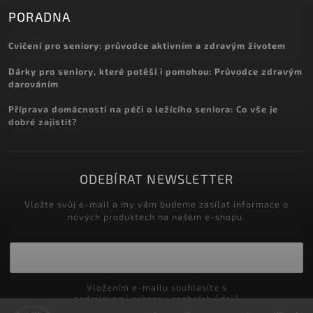
PORADNA
Cvičení pro seniory: průvodce aktivním a zdravým životem
Dárky pro seniory, které potěší i pomohou: Průvodce zdravým
darováním
Příprava domácnosti na péči o ležícího seniora: Co vše je
dobré zajistit?
ODEBÍRAT NEWSLETTER
Vložte svůj e-mail a my vám budeme zasílat informace o
nových produktech na našem e-shopu.
Vložením e-mailu souhlasíte s
podmínkami ochrany osobních údajů