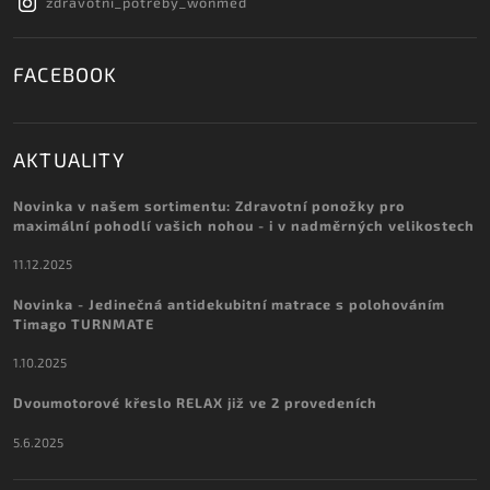
zdravotni_potreby_wonmed
FACEBOOK
AKTUALITY
Novinka v našem sortimentu: Zdravotní ponožky pro
maximální pohodlí vašich nohou - i v nadměrných velikostech
11.12.2025
Novinka - Jedinečná antidekubitní matrace s polohováním
Timago TURNMATE
1.10.2025
Dvoumotorové křeslo RELAX již ve 2 provedeních
5.6.2025