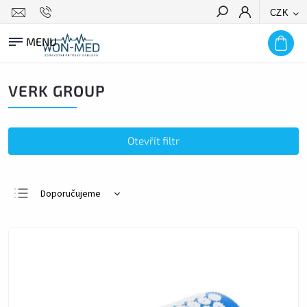
CZK
HLEDAT
VERK GROUP
Otevřít filtr
Doporučujeme
Nejlevnější
Nejdražší
Nejprodávanější
Abecedně