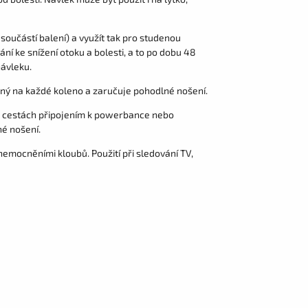
 součástí balení) a využít tak pro studenou
ní ke snížení otoku a bolesti, a to po dobu 48
návleku.
odný na každé koleno a zaručuje pohodlné nošení.
a cestách připojením k powerbance nebo
né nošení.
onemocněními kloubů. Použití při sledování TV,