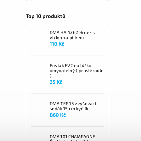
Top 10 produktů
DMA HA 4262 Hrnek s
víčkem a pítkem
110 Kč
Povlak PVC na lůžko
omyvatelný ( prostěradlo
)
35 Kč
DMA TEP 15 zvyšovací
sedák 15 cm kyčlík
860 Kč
DMA 101 CHAMPAGNE