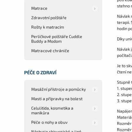
stehno 
Matrace
Návlek m
Zdravotní polštáře
terapii.
Rošty k matracím
hodin po
Perličkové polštáře Cuddle
Díky uni
Buddy a Modom
Návlek 
Matracové chrániče
počítači
Je to sk
čtení n
PÉČE O ZDRAVÍ
Stupně t
1. stupe
Masážní přístroje a pomůcky
2. stupe
Masti a přípravky na bolest
3. stupe
Celulitida, kosmetika a
Napájen
manikůra
Materiál
Péče o nohy a obuv
Rozměr:
Rozměr 
Nástroje chirurgické a jiné