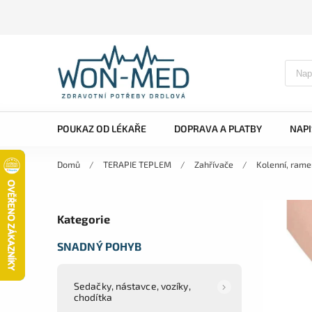
POUKAZ OD LÉKAŘE
DOPRAVA A PLATBY
NAP
Domů
/
TERAPIE TEPLEM
/
Zahřívače
/
Kolenní, ramen
Kategorie
SNADNÝ POHYB
Sedačky, nástavce, vozíky,
chodítka