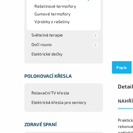
Rašelinové termofory
Gumové termofory
Výrobky z rašeliny
Světelná terapie
Ovčí rouno
Elektrické dečky
Popis
POLOHOVACÍ KŘESLA
Detai
Relaxační TV křesla
NAHŘÍ
Elektrická křesla pro seniory
Praktick
ZDRAVÉ SPANÍ
rekonva
potřebám