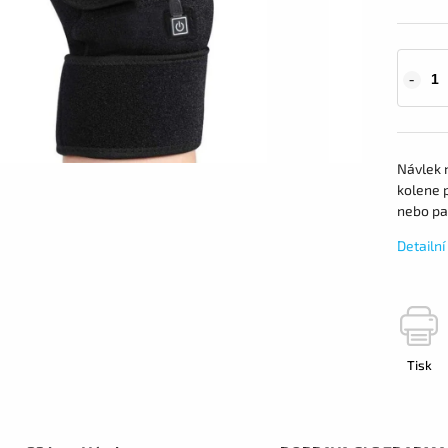
Návlek n
kolene p
nebo paž
Detailn
Tisk