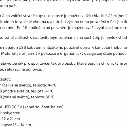
nebo paži.
á na vnitřní straně kapsu, do které je možno vložit chladicí sáček (není
 Studená terapie je vhodná u akutního výronu nebo poranění měkkých tká
 zranění. Po 48 hodinách od poranění je možno využít vyhřívací funkci 
verzální velikosti s nastavitelným zapínáním na suchý zip je návlek vh
je napájen USB kabelem, můžete ho používat doma, v kanceláři nebo n
. Materiál je příjemný k pokožce a ergonomický design zajišťuje pohodl
vělá volba jak pro sportovce, tak pro osoby, které bojují s chronickými 
ebo relaxaci na pohovce.
eplot:
ň (červené světlo), teplota: 44°C
ň (modré světlo), teplota: 41°C
ň (zelené světlo), teplota: 38°C
í: USB DC 5V (kabel součástí balení)
: polyester
 52 x 21 cm
kapsy: 15 x 14 cm