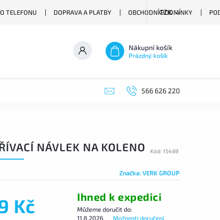
O TELEFONU
DOPRAVA A PLATBY
OBCHODNÍ PODMÍNKY
PO
CZK
Nákupní košík
Prázdný košík
566 626 220
ŘÍVACÍ NÁVLEK NA KOLENO
Kód:
15469
Značka:
VERK GROUP
Ihned k expedici
9 Kč
Můžeme doručit do:
11.8.2026
Možnosti doručení