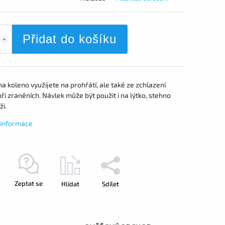
Přidat do košíku
a koleno využijete na prohřátí, ale také ze zchlazení
ři zraněních. Návlek může být použit i na lýtko, stehno
i.
í informace
Zeptat se
Hlídat
Sdílet