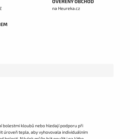
OVĚŘENÝ OBCHOD
č
na Heureka.cz
REM
rpí bolestmi kloubů nebo hledají podporu při
t úroveň tepla, aby vyhovovala individuálním
 bolesti. Návlek může být použit i na lýtko,