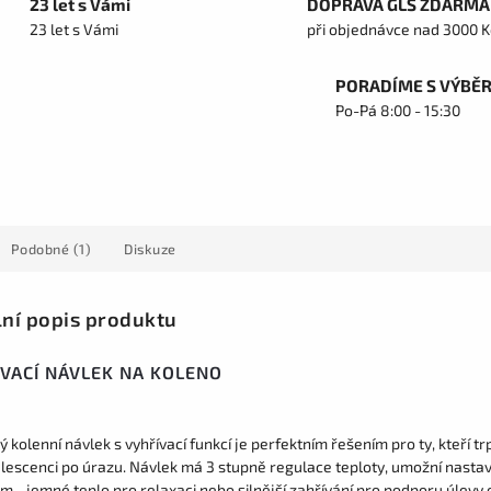
23 let s Vámi
DOPRAVA GLS ZDARMA
23 let s Vámi
při objednávce nad 3000 K
PORADÍME S VÝBĚ
Po-Pá 8:00 - 15:30
Podobné (1)
Diskuze
lní popis produktu
VACÍ NÁVLEK NA KOLENO
ý kolenní návlek s vyhřívací funkcí je perfektním řešením pro ty, kteří t
lescenci po úrazu. Návlek má 3 stupně regulace teploty, umožní nastavi
 - jemné teplo pro relaxaci nebo silnější zahřívání pro podporu úlevy od