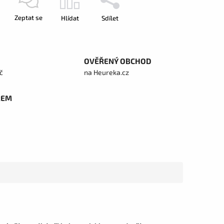
Zeptat se
Hlídat
Sdílet
OVĚŘENÝ OBCHOD
č
na Heureka.cz
REM