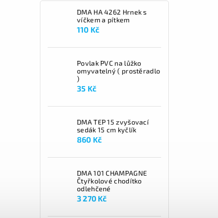
DMA HA 4262 Hrnek s
víčkem a pítkem
110 Kč
Povlak PVC na lůžko
omyvatelný ( prostěradlo
)
35 Kč
DMA TEP 15 zvyšovací
sedák 15 cm kyčlík
860 Kč
DMA 101 CHAMPAGNE
Čtyřkolové chodítko
odlehčené
3 270 Kč