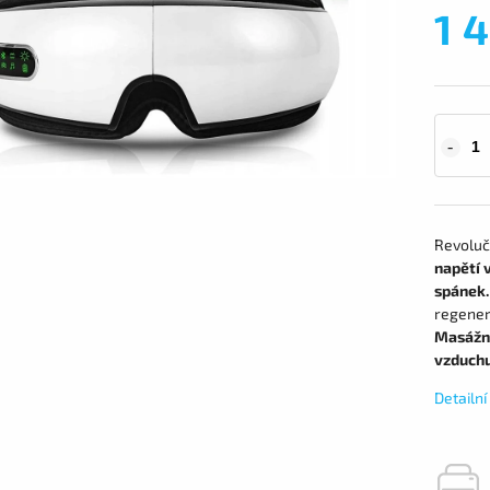
1 
Revoluč
napětí v
spánek.
regener
Masážní 
vzduchu
Detailn