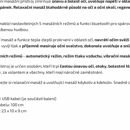
ní masážní přístroj zmírňuje
únavu a bolest očí, uvolňuje napětí v obla
spánek. Relaxační masáž blahodárně působí na oči a oční okolí, regene
 nabízí nastavitelných 5 masážních režimů a funkci bluetooth pro spáro
líbenou hudbou.
 masáž a funkce tepla zlepší prokrvení v oblasti očí,
navrátí očím svěží
vyvíjí tlak a
příjemně masíruje oční svalstvo, dokonale uvolňuje a sniž
ních režimů - automatický režim, režim tlaku vzduchu, vibrační masá
ístroj je určen osobám, kteří trpí
častou únavou očí, otoky, bolestmi h
e, za volantem a všechny, kteří mají náročné zaměstnání.
jte si relaxační masáž a uvolňující masáž kdykoliv a kdekoliv. Snadné ov
: USB kabel (je součástí balení)
abelu: 100 cm
 23 x 10 x 9 cm