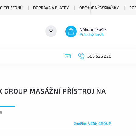
O TELEFONU
DOPRAVA A PLATBY
OBCHODNÍ PODMÍNKY
PO
CZK
Nákupní košík
Prázdný košík
566 626 220
K GROUP MASÁŽNÍ PŘÍSTROJ NA
99
Značka:
VERK GROUP