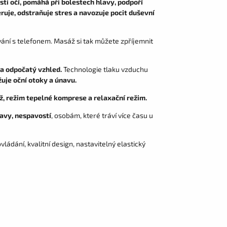
sti očí, pomáhá při bolestech hlavy, podpoří
ruje, odstraňuje stres a navozuje pocit duševní
vání s telefonem. Masáž si tak můžete zpříjemnit
 a odpočatý vzhled.
Technologie tlaku vzduchu
uje oční otoky a únavu.
ž, režim tepelné komprese a relaxační režim.
lavy, nespavostí
, osobám, které tráví více času u
ládání, kvalitní design, nastavitelný elastický