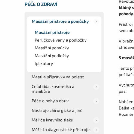
Revoluč
PÉČE O ZDRAVÍ
klidný 
pohody.
Masážní přístroje a pomůcky
Přístroj
svou ob
Masážní přístroje
Perličkové vany a podložky
Vibrační
střídavě 
Masážní pomůcky
Masážní podložky
5 masáž
Iplikátory
Tento př
počítač
Masti a přípravky na bolest
Vychutne
Celulitida, kosmetika a
manikůra
pás.
Péče o nohy a obuv
Nabíjení
Délka k
Nástroje chirurgické a jiné
Rozměr:
Měřiče krevního tlaku
Měřící a diagnostické přístroje