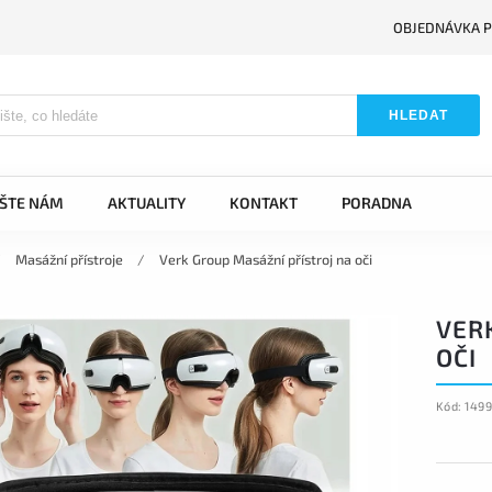
OBJEDNÁVKA P
HLEDAT
IŠTE NÁM
AKTUALITY
KONTAKT
PORADNA
/
Masážní přístroje
/
Verk Group Masážní přístroj na oči
VER
OČI
Kód:
149