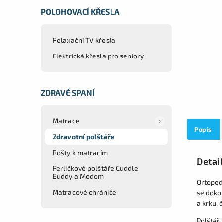
POLOHOVACÍ KŘESLA
Relaxační TV křesla
Elektrická křesla pro seniory
ZDRAVÉ SPANÍ
Matrace
Popis
Zdravotní polštáře
Rošty k matracím
Detai
Perličkové polštáře Cuddle
Buddy a Modom
Ortoped
Matracové chrániče
se doko
a krku, 
Polštář 