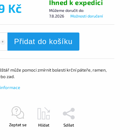
Ihned k expedici
9 Kč
Můžeme doručit do:
7.8.2026
Možnosti doručení
Přidat do košíku
lštář může pomoci zmírnit bolesti krční páteře, ramen,
ebo zad.
í informace
Zeptat se
Hlídat
Sdílet