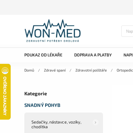
POUKAZ OD LÉKAŘE
DOPRAVA A PLATBY
NAP
Domů
/
Zdravé spaní
/
Zdravotní polštáře
/
Ortopedic
Kategorie
SNADNÝ POHYB
Sedačky, nástavce, vozíky,
chodítka