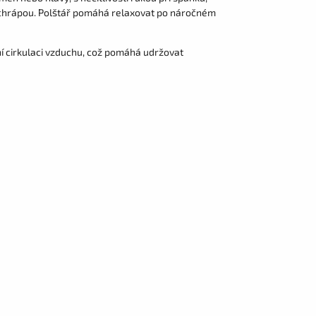
ří chrápou. Polštář pomáhá relaxovat po náročném
ní cirkulaci vzduchu, což pomáhá udržovat