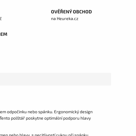
OVĚŘENÝ OBCHOD
č
na Heureka.cz
REM
em odpočinku nebo spánku. Ergonomický design
 Tento polštář poskytne optimální podporu hlavy
men nebo hlavy, s necitlivostí rukou při spánku,