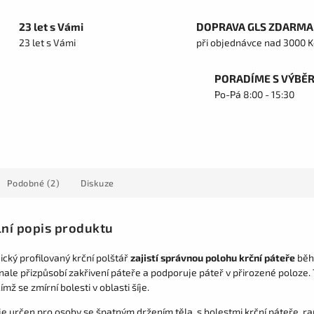
23 let s Vámi
DOPRAVA GLS ZDARMA
23 let s Vámi
při objednávce nad 3000 K
PORADÍME S VÝBĚ
Po-Pá 8:00 - 15:30
Podobné (2)
Diskuze
lní popis produktu
ický profilovaný krční polštář
zajistí správnou polohu krční páteře
běh
nale přizpůsobí zakřivení páteře a podporuje páteř v přirozené poloze.
čímž se zmírní bolesti v oblasti šíje.
je určen pro osoby se špatným držením těla, s bolestmi krční páteře, ra