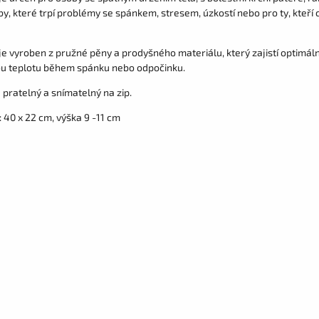
by, které trpí problémy se spánkem, stresem, úzkostí nebo pro ty, kte
 je vyroben z pružné pěny a prodyšného materiálu, který zajistí optimál
u teplotu během spánku nebo odpočinku.
 pratelný a snímatelný na zip.
 40 x 22 cm, výška 9 -11 cm