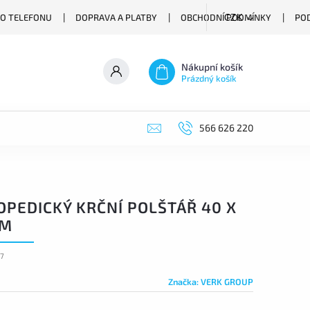
O TELEFONU
DOPRAVA A PLATBY
OBCHODNÍ PODMÍNKY
PO
CZK
Nákupní košík
Prázdný košík
566 626 220
OPEDICKÝ KRČNÍ POLŠTÁŘ 40 X
CM
47
Značka:
VERK GROUP