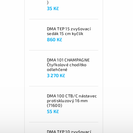
)
35 Kč
DMA TEP 15 zvyšovací
sedák 15 cm kyčlík
860 Kč
DMA 101 CHAMPAGNE
Čtyřkolové chodítko
odlehčené
3 270 Kč
DMA 100 CTB/C nástavec
protiskluzový 16 mm
(71600)
55 Kč
DMA TEP 10 zvyšovací