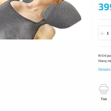
39
Krční po
hlavy n
Detailn
Tisk