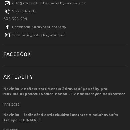
info
@
zdravotnicke-potreby-welnes.cz
566 626 220
605 594 999
Facebook Zdravotní potřeby
zdravotni_potreby_wonmed
FACEBOOK
AKTUALITY
Novinka v našem sortimentu: Zdravotní ponožky pro
maximální pohodlí vašich nohou - i v nadměrných velikostech
11.12.2025
Novinka - Jedinečná antidekubitní matrace s polohováním
Timago TURNMATE