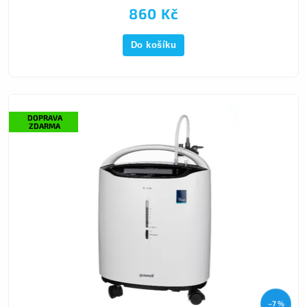
860 Kč
Do košíku
DOPRAVA
ZDARMA
–7 %