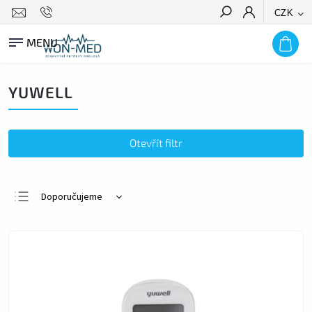
CZK
HLEDAT
YUWELL
Otevřít filtr
Doporučujeme
Nejlevnější
Nejdražší
Nejprodávanější
Abecedně