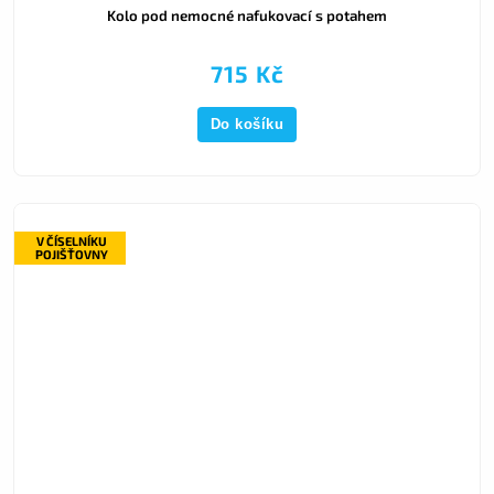
Kolo pod nemocné nafukovací s potahem
715 Kč
Do košíku
V ČÍSELNÍKU
POJIŠŤOVNY