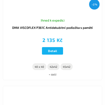
–2 %
Ihned k expedici
DMA VISCOFLEX P361C Antidekubitní podložka s pamětí
2 135 Kč
Detail
40 x 40
42x42
45x42
+ další