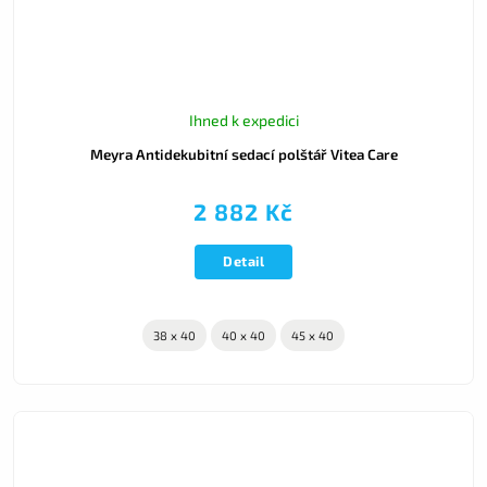
Ihned k expedici
Meyra Antidekubitní sedací polštář Vitea Care
2 882 Kč
Detail
38 x 40
40 x 40
45 x 40