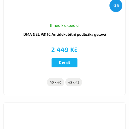
–3 %
Ihned k expedici
DMA GEL P311C Antidekubitní podložka gelová
2 449 Kč
Detail
40 x 40
45 x 43