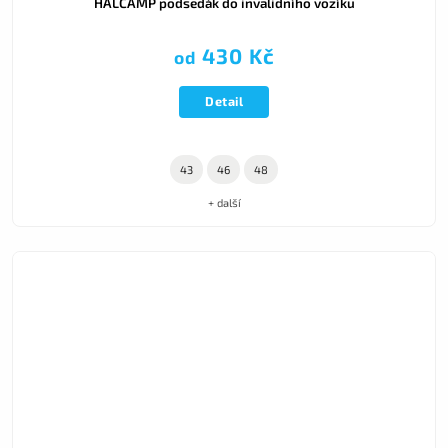
HALCAMP podsedák do invalidního vozíku
430 Kč
od
Detail
43
46
48
+ další