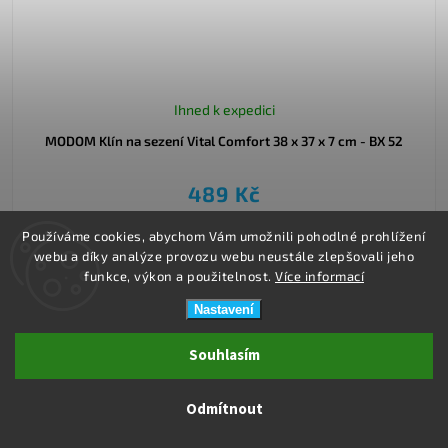
Ihned k expedici
MODOM Klín na sezení Vital Comfort 38 x 37 x 7 cm - BX 52
489 Kč
Používáme cookies, abychom Vám umožnili pohodlné prohlížení
Do košíku
webu a díky analýze provozu webu neustále zlepšovali jeho
funkce, výkon a použitelnost.
Více informací
Nastavení
Souhlasím
Odmítnout