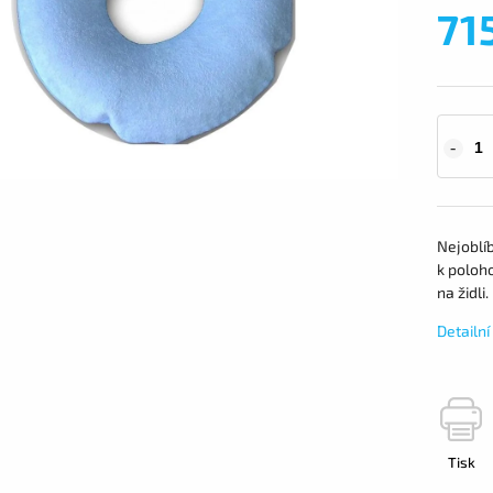
71
Nejoblí
k poloh
na židli
Detailn
Tisk