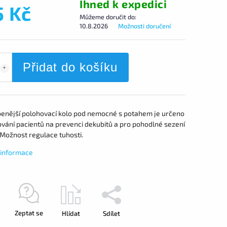
Ihned k expedici
5 Kč
Můžeme doručit do:
10.8.2026
Možnosti doručení
Přidat do košíku
benější polohovací kolo pod nemocné s potahem je určeno
ování pacientů na prevenci dekubitů a pro pohodlné sezení
. Možnost regulace tuhosti.
í informace
Zeptat se
Hlídat
Sdílet