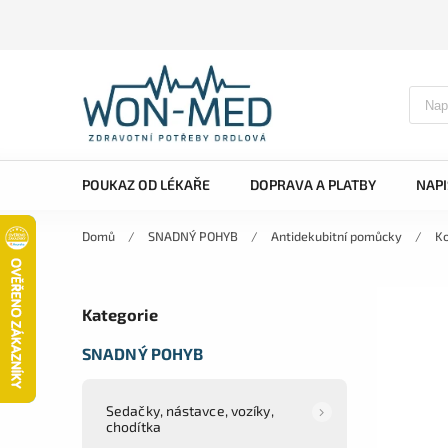
POUKAZ OD LÉKAŘE
DOPRAVA A PLATBY
NAP
Domů
/
SNADNÝ POHYB
/
Antidekubitní pomůcky
/
Ko
Kategorie
SNADNÝ POHYB
Sedačky, nástavce, vozíky,
chodítka