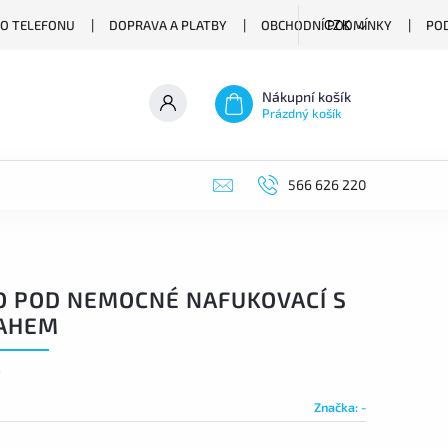
O TELEFONU
DOPRAVA A PLATBY
OBCHODNÍ PODMÍNKY
PO
CZK
Nákupní košík
Prázdný košík
566 626 220
O POD NEMOCNÉ NAFUKOVACÍ S
AHEM
4
Značka:
-