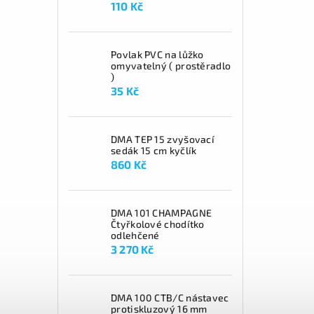
110 Kč
Povlak PVC na lůžko
omyvatelný ( prostěradlo
)
35 Kč
DMA TEP 15 zvyšovací
sedák 15 cm kyčlík
860 Kč
DMA 101 CHAMPAGNE
Čtyřkolové chodítko
odlehčené
3 270 Kč
DMA 100 CTB/C nástavec
protiskluzový 16 mm