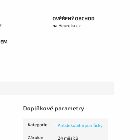
OVĚŘENÝ OBCHOD
č
na Heureka.cz
REM
Doplňkové parametry
Kategorie
:
Antidekubitní pomůcky
Záruka
:
24 měsíců