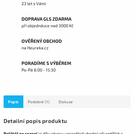
23 let s Vámi
DOPRAVA GLS ZDARMA
při objednávce nad 3000 Kč
OVĚŘENÝ OBCHOD
na Heureka.cz
PORADÍME S VÝBĚREM
Po-Pá 8:00 - 15:30
Popis
Podobné (1)
Diskuze
Detailní popis produktu
Polštář na sezení
je díky otvoru uprostřed vhodný při potížích s