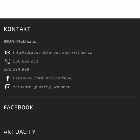
KONTAKT
WON-MED s.r.o.
info
@
zdravotnicke-potreby-welnes.cz
566 626 220
605 594 999
Facebook Zdravotní potřeby
zdravotni_potreby_wonmed
FACEBOOK
AKTUALITY