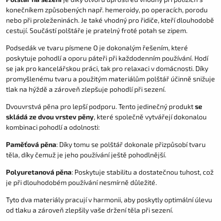
konečníkem způsobených např. hemeroidy, po operacích, porodu
nebo při proleženinách. Je také vhodný pro řidiče, kteří dlouhodobě
cestují. Součástí polštáře je pratelný froté potah se zipem.
Podsedák ve tvaru písmene O je dokonalým řešením, které
poskytuje pohodlí a oporu páteři při každodenním používání. Hodí
se jak pro kancelářskou práci, tak pro relaxaci v domácnosti. Díky
promyšlenému tvaru a použitým materiálům polštář účinně snižuje
tlak na hýždě a zároveň zlepšuje pohodlí při sezení.
Dvouvrstvá pěna pro lepší podporu. Tento jedinečný produkt
se
skládá ze dvou vrstev pěny
, které společně vytvářejí dokonalou
kombinaci pohodlí a odolnosti:
Paměťová pěna
: Díky tomu se polštář dokonale přizpůsobí tvaru
těla, díky čemuž je jeho používání ještě pohodlnější.
Polyuretanová pěna
: Poskytuje stabilitu a dostatečnou tuhost, což
je při dlouhodobém používání nesmírně důležité.
Tyto dva materiály pracují v harmonii, aby poskytly optimální úlevu
od tlaku a zároveň zlepšily vaše držení těla při sezení.