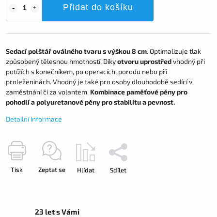
Přidat do košíku
Sedací polštář oválného tvaru s výškou 8 cm
. Optimalizuje tlak
způsobený tělesnou hmotností. Díky
otvoru uprostřed
vhodný při
potížích s konečníkem, po operacích, porodu nebo při
proleženinách. Vhodný je také pro osoby dlouhodobě sedící v
zaměstnání či za volantem.
Kombinace paměťové pěny pro
pohodlí a polyuretanové pěny pro stabilitu a pevnost.
Detailní informace
Tisk
Zeptat se
Hlídat
Sdílet
23 let s Vámi