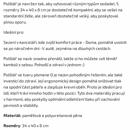
Polštář je navržen tak, aby vyhovoval různým typům sedadel. S
rozměry 34 x 40 x 8 cm je dostatečně kompaktní, aby se vešel na
standardní židle, ale zároveň dostatečně velký, aby poskytoval
plnou oporu.
I
deální pro:
Sezení v kanceláři, kde zvýší komfort práce -
Doma, pomáhá uvolnit
se po náročném dni -
V autě, zejména na dlouhých cestách.
Polštář se navíc snadno přenáší, takže si ho můžete vzít téměř
kamkoli s sebou. Pohodlí a zdraví v jednom ;)
Polštář ve tvaru písmene O je nejen pohodlným řešením, ale také
investicí do zdraví. Její ergonomický design pomáhá snižovat tlak
na spodní část páteře a zlepšuje krevní oběh. Proto je ideální pro
lidi, kteří tráví mnoho hodin v této pozici. Tyto dva materiály pracují
v harmonii, aby poskytly optimální odlehčení tlaku při zachování
pevnosti a stability.
Materiál:
paměťová a polyuretanová pěna
Rozměry
: 34 x 40 x 8 cm