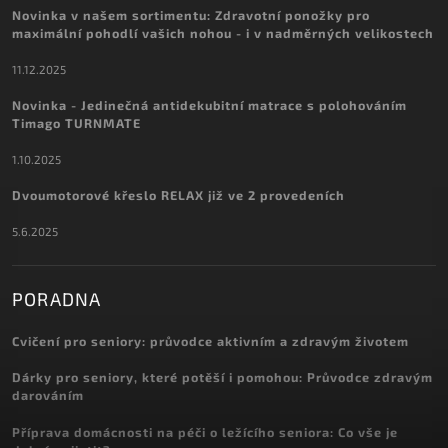
Novinka v našem sortimentu: Zdravotní ponožky pro
maximální pohodlí vašich nohou - i v nadměrných velikostech
11.12.2025
Novinka - Jedinečná antidekubitní matrace s polohováním
Timago TURNMATE
1.10.2025
Dvoumotorové křeslo RELAX již ve 2 provedeních
5.6.2025
PORADNA
Cvičení pro seniory: průvodce aktivním a zdravým životem
Dárky pro seniory, které potěší i pomohou: Průvodce zdravým
darováním
Příprava domácnosti na péči o ležícího seniora: Co vše je