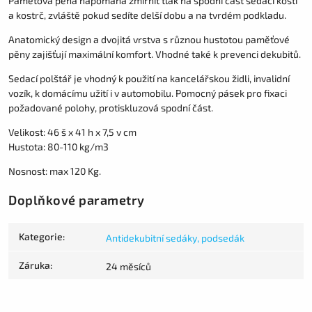
Paměťová pěna napomáhá zmírnit tlak na spodní část sedací kosti
a kostrč, zvláště pokud sedíte delší dobu a na tvrdém podkladu.
Anatomický design a dvojitá vrstva s různou hustotou paměťové
pěny zajišťují maximální komfort. Vhodné také k prevenci dekubitů.
Sedací polštář je vhodný k použití na kancelářskou židli, invalidní
vozík, k domácímu užití i v automobilu. Pomocný pásek pro fixaci
požadované polohy, protiskluzová spodní část.
Velikost: 46 š x 41 h x 7,5 v cm
Hustota: 80-110 kg/m3
Nosnost: max 120 Kg.
Doplňkové parametry
Kategorie
:
Antidekubitní sedáky, podsedák
Záruka
:
24 měsíců