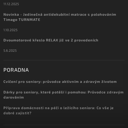
11.12.2025
Novinka - Jedinečná antidekubitní matrace s polohováním
Timago TURNMATE
1.10.2025
Dvoumotorové křeslo RELAX již ve 2 provedeních
5.6.2025
PORADNA
Cvičení pro seniory: průvodce aktivním a zdravým životem
Dárky pro seniory, které potěší i pomohou: Průvodce zdravým
darováním
Příprava domácnosti na péči o ležícího seniora: Co vše je
dobré zajistit?