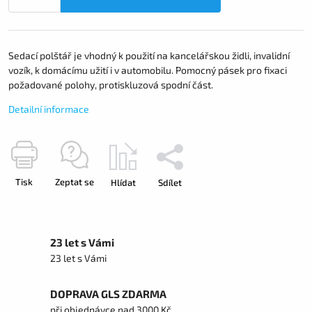
Sedací polštář je vhodný k použití na kancelářskou židli, invalidní
vozík, k domácímu užití i v automobilu. Pomocný pásek pro fixaci
požadované polohy, protiskluzová spodní část.
Detailní informace
Tisk
Zeptat se
Hlídat
Sdílet
23 let s Vámi
23 let s Vámi
DOPRAVA GLS ZDARMA
při objednávce nad 3000 Kč