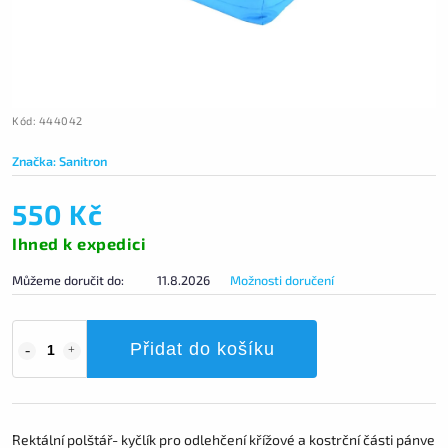
Kód:
444042
Značka:
Sanitron
550 Kč
Ihned k expedici
Můžeme doručit do:
11.8.2026
Možnosti doručení
Přidat do košíku
Rektální polštář- kyčlík pro odlehčení křížové a kostrční části pánve