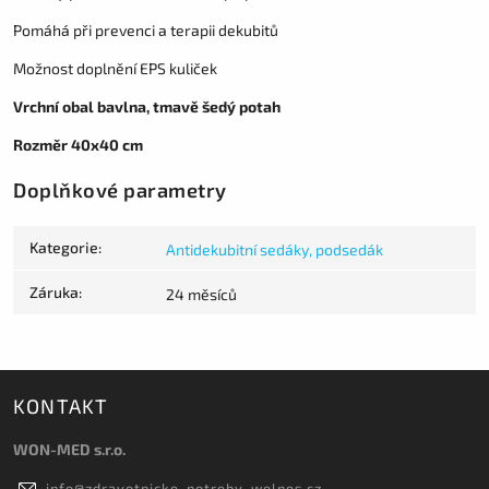
Pomáhá při prevenci a terapii dekubitů
Možnost doplnění EPS kuliček
Vrchní obal bavlna, tmavě šedý potah
Rozměr 40x40 cm
Doplňkové parametry
Kategorie
:
Antidekubitní sedáky, podsedák
Záruka
:
24 měsíců
KONTAKT
WON-MED s.r.o.
info
@
zdravotnicke-potreby-welnes.cz