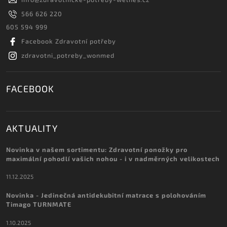
566 626 220
605 594 999
Facebook Zdravotní potřeby
zdravotni_potreby_wonmed
FACEBOOK
AKTUALITY
Novinka v našem sortimentu: Zdravotní ponožky pro
maximální pohodlí vašich nohou - i v nadměrných velikostech
11.12.2025
Novinka - Jedinečná antidekubitní matrace s polohováním
Timago TURNMATE
1.10.2025