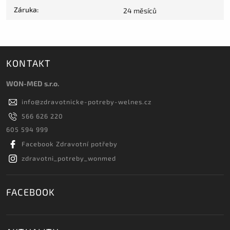
Záruka
:
24 měsíců
KONTAKT
WON-MED s.r.o.
info
@
zdravotnicke-potreby-welnes.cz
566 626 220
605 594 999
Facebook Zdravotní potřeby
zdravotni_potreby_wonmed
FACEBOOK