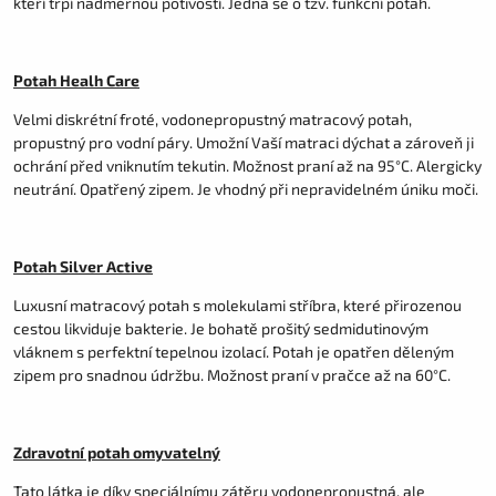
kteří trpí nadměrnou potivostí. Jedná se o tzv. funkční potah.
Potah Healh Care
Velmi diskrétní froté, vodonepropustný matracový potah,
propustný pro vodní páry. Umožní Vaší matraci dýchat a zároveň ji
ochrání před vniknutím tekutin. Možnost praní až na 95°C. Alergicky
neutrání. Opatřený zipem. Je vhodný při nepravidelném úniku moči.
Potah Silver Active
Luxusní matracový potah s molekulami stříbra, které přirozenou
cestou likviduje bakterie. Je bohatě prošitý sedmidutinovým
vláknem s perfektní tepelnou izolací. Potah je opatřen děleným
zipem pro snadnou údržbu. Možnost praní v pračce až na 60°C.
Zdravotní potah omyvatelný
Tato látka je díky speciálnímu zátěru vodonepropustná, ale