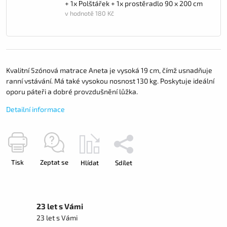
+ 1x Polštářek + 1x prostěradlo 90 x 200 cm
v hodnotě 180 Kč
Kvalitní 5zónová matrace Aneta je vysoká 19 cm, čímž usnadňuje
ranní vstávání. Má také vysokou nosnost 130 kg. Poskytuje ideální
oporu páteři a dobré provzdušnění lůžka.
Detailní informace
Tisk
Zeptat se
Hlídat
Sdílet
23 let s Vámi
23 let s Vámi