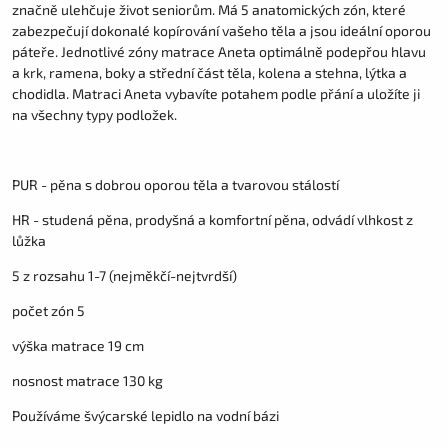
značně ulehčuje život seniorům. Má 5 anatomických zón, které
zabezpečují dokonalé kopírování vašeho těla a jsou ideální oporou
páteře. Jednotlivé zóny matrace Aneta optimálně podepřou hlavu
a krk, ramena, boky a střední část těla, kolena a stehna, lýtka a
chodidla. Matraci Aneta vybavíte potahem podle přání a uložíte ji
na všechny typy podložek.
PUR - pěna s dobrou oporou těla a tvarovou stálostí
HR - studená pěna, prodyšná a komfortní pěna, odvádí vlhkost z
lůžka
5 z rozsahu 1-7 (nejměkčí-nejtvrdší)
počet zón 5
výška matrace 19 cm
nosnost matrace 130 kg
Používáme švýcarské lepidlo na vodní bázi