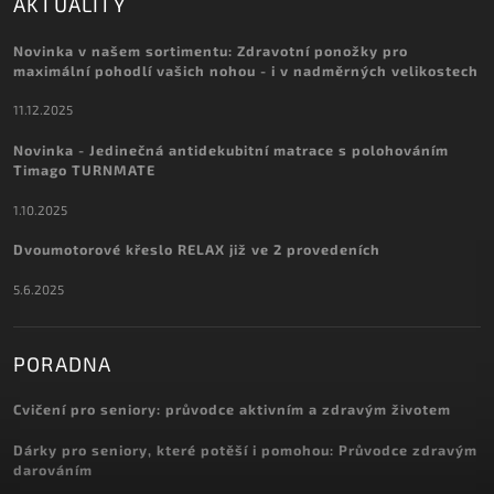
AKTUALITY
Novinka v našem sortimentu: Zdravotní ponožky pro
maximální pohodlí vašich nohou - i v nadměrných velikostech
11.12.2025
Novinka - Jedinečná antidekubitní matrace s polohováním
Timago TURNMATE
1.10.2025
Dvoumotorové křeslo RELAX již ve 2 provedeních
5.6.2025
PORADNA
Cvičení pro seniory: průvodce aktivním a zdravým životem
Dárky pro seniory, které potěší i pomohou: Průvodce zdravým
darováním