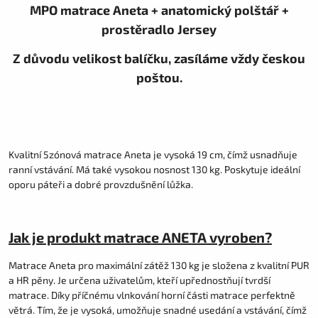
MPO matrace Aneta + anatomický polštář +
prostěradlo Jersey
Z důvodu velikost balíčku, zasíláme vždy českou
poštou.
Kvalitní 5zónová matrace Aneta je vysoká 19 cm, čímž usnadňuje
ranní vstávání. Má také vysokou nosnost 130 kg. Poskytuje ideální
oporu páteři a dobré provzdušnění lůžka.
Jak je produkt matrace ANETA vyroben?
Matrace Aneta pro maximální zátěž 130 kg je složena z kvalitní PUR
a HR pěny. Je určena uživatelům, kteří upřednostňují tvrdší
matrace. Díky příčnému vlnkování horní části matrace perfektně
větrá. Tím, že je vysoká, umožňuje snadné usedání a vstávání, čímž