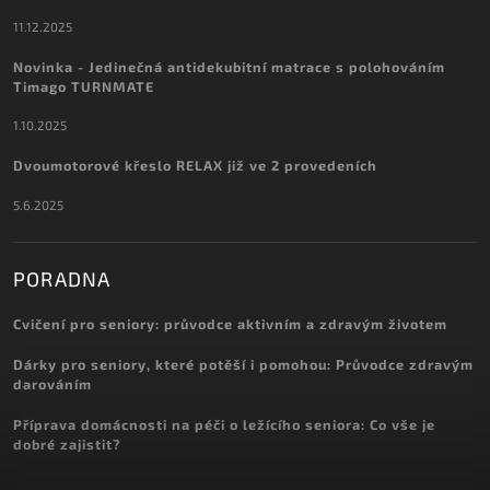
11.12.2025
Novinka - Jedinečná antidekubitní matrace s polohováním
Timago TURNMATE
1.10.2025
Dvoumotorové křeslo RELAX již ve 2 provedeních
5.6.2025
PORADNA
Cvičení pro seniory: průvodce aktivním a zdravým životem
Dárky pro seniory, které potěší i pomohou: Průvodce zdravým
darováním
Příprava domácnosti na péči o ležícího seniora: Co vše je
dobré zajistit?