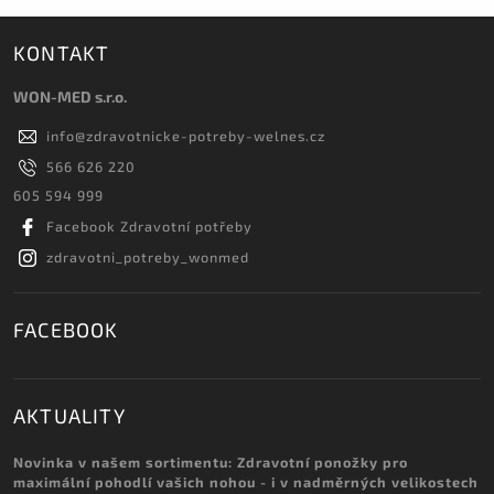
KONTAKT
WON-MED s.r.o.
info
@
zdravotnicke-potreby-welnes.cz
566 626 220
605 594 999
Facebook Zdravotní potřeby
zdravotni_potreby_wonmed
FACEBOOK
AKTUALITY
Novinka v našem sortimentu: Zdravotní ponožky pro
maximální pohodlí vašich nohou - i v nadměrných velikostech