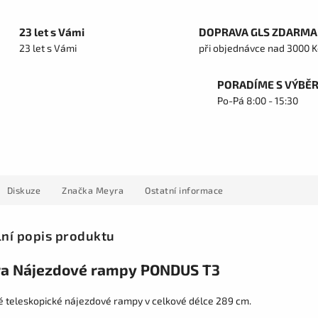
23 let s Vámi
DOPRAVA GLS ZDARMA
23 let s Vámi
při objednávce nad 3000 K
PORADÍME S VÝBĚ
Po-Pá 8:00 - 15:30
Diskuze
Značka
Meyra
Ostatní informace
lní popis produktu
a Nájezdové rampy PONDUS T3
né teleskopické nájezdové rampy v celkové délce 289 cm.