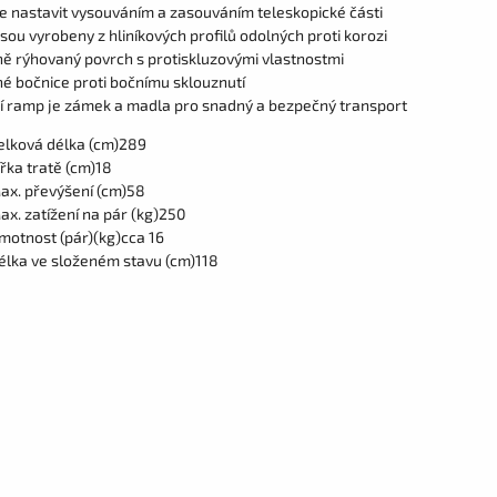
ze nastavit vysouváním a zasouváním teleskopické části
ou vyrobeny z hliníkových profilů odolných proti korozi
ně rýhovaný povrch s protiskluzovými vlastnostmi
é bočnice proti bočnímu sklouznutí
í ramp je zámek a madla pro snadný a bezpečný transport
elková délka (cm)289
ířka tratě (cm)18
ax. převýšení (cm)58
ax. zatížení na pár (kg)250
motnost (pár)(kg)cca 16
élka ve složeném stavu (cm)118