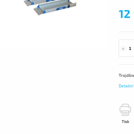
12
Trojdíl
Detailn
Tisk