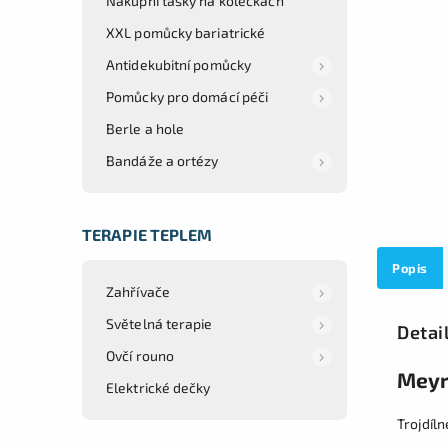
Nákupní tašky na kolečkách
XXL pomůcky bariatrické
Antidekubitní pomůcky
Pomůcky pro domácí péči
Berle a hole
Bandáže a ortézy
TERAPIE TEPLEM
Popis
Zahřívače
Světelná terapie
Detai
Ovčí rouno
Meyr
Elektrické dečky
Trojdíl