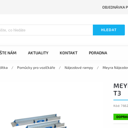
OBJEDNÁVKA P
HLEDAT
IŠTE NÁM
AKTUALITY
KONTAKT
PORADNA
dítka
/
Pomůcky pro vozíčkáře
/
Nájezdové rampy
/
Meyra Nájezdo
MEY
T3
Kód:
766
DOPRA