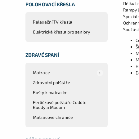
Délku l
POLOHOVACÍ KŘESLA
Rampy js
Speciál
Relaxační TV křesla
Ochrann
Součást
Elektrická křesla pro seniory
C
Š
M
ZDRAVÉ SPANÍ
M
H
Matrace
D
Zdravotní polštáře
Rošty k matracím
Perličkové polštáře Cuddle
Buddy a Modom
Matracové chrániče