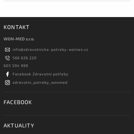
KONTAKT
WON-MED s.r.o.
info
@
zdravotnicke-potreby-welnes.cz
566 626 220
605 594 999
Facebook Zdravotní potřeby
zdravotni_potreby_wonmed
FACEBOOK
AKTUALITY