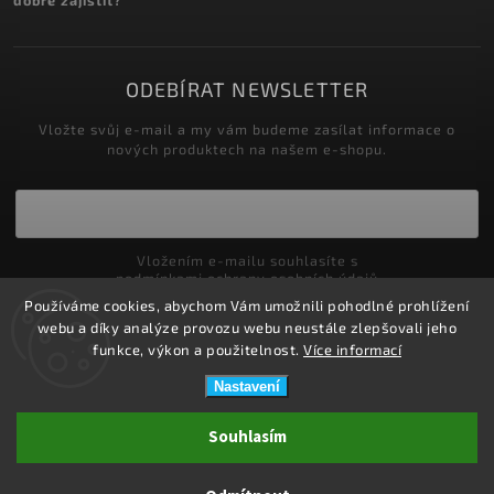
ODEBÍRAT NEWSLETTER
Vložte svůj e-mail a my vám budeme zasílat informace o
nových produktech na našem e-shopu.
Vložením e-mailu souhlasíte s
podmínkami ochrany osobních údajů
Používáme cookies, abychom Vám umožnili pohodlné prohlížení
Přihlásit se
webu a díky analýze provozu webu neustále zlepšovali jeho
funkce, výkon a použitelnost.
Více informací
Nastavení
Copyright 2026
ZDRAVOTNÍ POTŘEBY DRDLOVÁ
. Všechna práva
Souhlasím
vyhrazena.
Upravit nastavení cookies