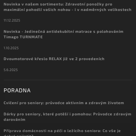
Novinka v našem sortimentu: Zdravotní ponožky pro
maximální pohodlí vašich nohou - i v nadměrných velikostech
11.12.2025
Novinka - Jedinečná antidekubitní matrace s polohováním
Timago TURNMATE
1.10.2025
Dvoumotorové křeslo RELAX již ve 2 provedeních
5.6.2025
PORADNA
Cvičení pro seniory: průvodce aktivním a zdravým životem
Dárky pro seniory, které potěší i pomohou: Průvodce zdravým
darováním
Příprava domácnosti na péči o ležícího seniora: Co vše je
dobré zajistit?