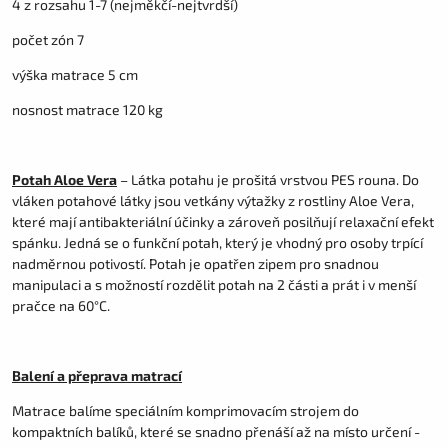
4 z rozsahu 1-7 (nejměkčí-nejtvrdší)
počet zón 7
výška matrace 5 cm
nosnost matrace 120 kg
Potah Aloe Vera
– Látka potahu je prošitá vrstvou PES rouna. Do
vláken potahové látky jsou vetkány výtažky z rostliny Aloe Vera,
které mají antibakteriální účinky a zároveň posilňují relaxační efekt
spánku. Jedná se o funkční potah, který je vhodný pro osoby trpící
nadměrnou potivostí. Potah je opatřen zipem pro snadnou
manipulaci a s možností rozdělit potah na 2 části a prát i v menší
pračce na 60°C.
Balení a přeprava matrací
Matrace balíme speciálním komprimovacím strojem do
kompaktních balíků, které se snadno přenáší až na místo určení -