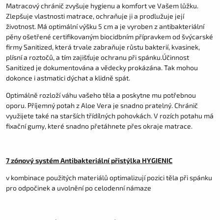
Matracový chránič zvyšuje hygienu a komfort ve Vašem lůžku.
Zlepšuje vlastnosti matrace, ochraňuje ji a prodlužuje její
životnost. Má optimální výšku 5 cm a je vyroben z antibakteriální
pěny ošetřené certifikovaným biocidbním přípravkem od švýcarské
firmy Sanitized, která trvale zabraňuje růstu bakterií, kvasinek,
plísní a roztočů, a tím zajišťuje ochranu při spánku.Účinnost
Sanitized je dokumentována a vědecky prokázána. Tak mohou
dokonce i astmatici dýchat a klidně spát.
Optimálně rozloží váhu vašeho těla a poskytne mu potřebnou
oporu. Příjemný potah z Aloe Vera je snadno pratelný. Chránič
využijete také na starších třídílných pohovkách. V rozích potahu má
fixační gumy, které snadno přetáhnete přes okraje matrace.
7 zónový systém Antibakteriální přistýlka HYGIENIC
v kombinace použitých materiálů optimalizují pozici těla při spánku
pro odpočinek a uvolnění po celodenní námaze