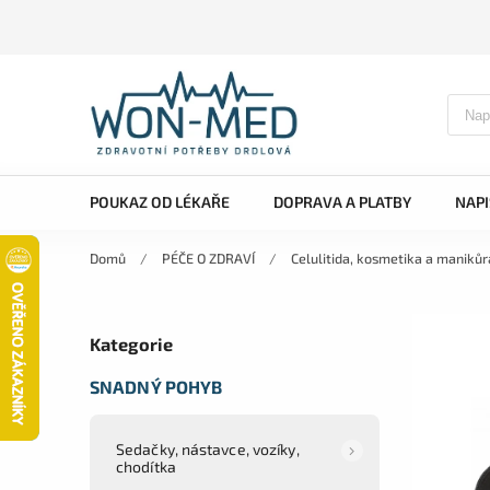
POUKAZ OD LÉKAŘE
DOPRAVA A PLATBY
NAP
Domů
/
PÉČE O ZDRAVÍ
/
Celulitida, kosmetika a manikůr
Kategorie
SNADNÝ POHYB
Sedačky, nástavce, vozíky,
chodítka