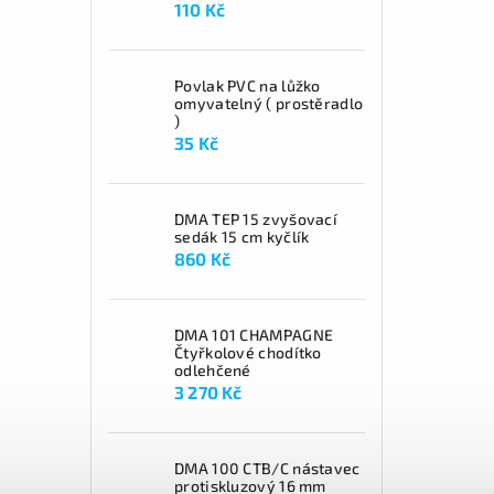
110 Kč
Povlak PVC na lůžko
omyvatelný ( prostěradlo
)
35 Kč
DMA TEP 15 zvyšovací
sedák 15 cm kyčlík
860 Kč
DMA 101 CHAMPAGNE
Čtyřkolové chodítko
odlehčené
3 270 Kč
DMA 100 CTB/C nástavec
protiskluzový 16 mm