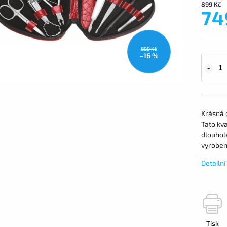
899 Kč
74
899 Kč
–16 %
Krásná 
Tato kv
dlouhole
vyrobeny
Detailn
Tisk