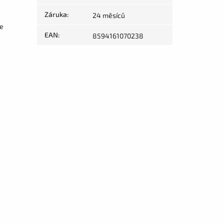
Záruka
:
24 měsíců
ce
EAN
:
8594161070238