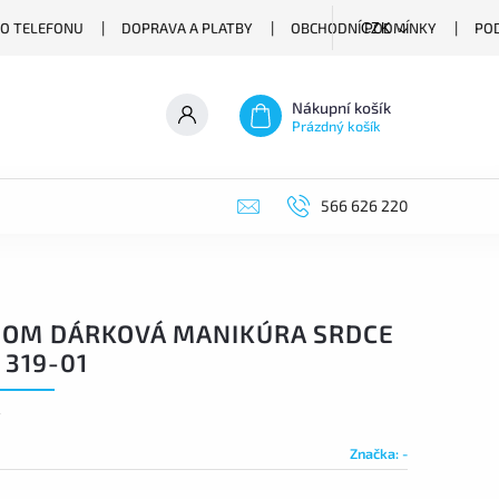
O TELEFONU
DOPRAVA A PLATBY
OBCHODNÍ PODMÍNKY
PO
CZK
Nákupní košík
Prázdný košík
566 626 220
OM DÁRKOVÁ MANIKÚRA SRDCE
 319-01
4
Značka:
-