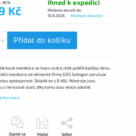
Ihned k expedici
–16 %
9 Kč
Můžeme doručit do:
10.8.2026
Možnosti doručení
Přidat do košíku
dárková manikúra ve tvaru srdce jistě potěší každou ženu.
alitní manikúra od německé firmy GGS Solingen zaručuje
tou spokojenost. Skládá se z 8 dílů. Nástroje jsou
 z nerezové oceli, díky tomu jsou velice odolné.
í informace
Zeptat se
Hlídat
Sdílet