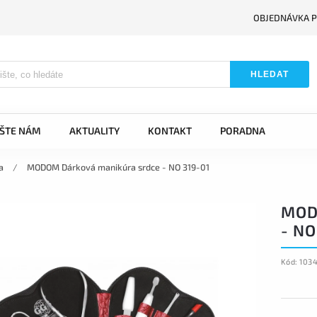
OBJEDNÁVKA P
HLEDAT
IŠTE NÁM
AKTUALITY
KONTAKT
PORADNA
a
/
MODOM Dárková manikúra srdce - NO 319-01
MOD
- NO
Kód:
103