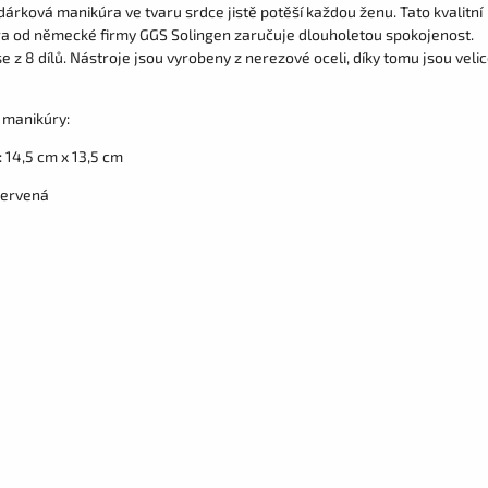
árková manikúra ve tvaru srdce jistě potěší každou ženu. Tato kvalitní
a od německé firmy GGS Solingen zaručuje dlouholetou spokojenost.
e z 8 dílů. Nástroje jsou vyrobeny z nerezové oceli, díky tomu jsou veli
manikúry:
 14,5 cm x 13,5 cm
červená