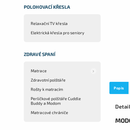
POLOHOVACÍ KŘESLA
Relaxační TV křesla
Elektrická křesla pro seniory
ZDRAVÉ SPANÍ
Matrace
Zdravotní polštáře
Popis
Rošty k matracím
Perličkové polštáře Cuddle
Buddy a Modom
Detai
Matracové chrániče
MODO