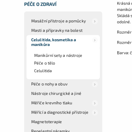
Krásná d
PÉČE O ZDRAVÍ
manikúr
Skládá s
Masážní přístroje a pomůcky
odolné.
Masti a přípravky na bolest
Rozměr 
Celulitida, kosmetika a
Rozměr:
manikůra
Barva: 
Manikůrní sety a nástroje
Péče o tělo
Celulitida
Péče o nohy a obuv
Nástroje chirurgické a jiné
Měřiče krevního tlaku
Měřící a diagnostické přístroje
Magnetoterapie
Repelentní náramky