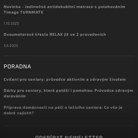
Novinka - Jedinečná antidekubitní matrace s polohováním
Timago TURNMATE
1.10.2025
Dvoumotorové křeslo RELAX již ve 2 provedeních
5.6.2025
PORADNA
Cvičení pro seniory: průvodce aktivním a zdravým životem
Dárky pro seniory, které potěší i pomohou: Průvodce zdravým
darováním
Příprava domácnosti na péči o ležícího seniora: Co vše je
dobré zajistit?
ODEBÍRAT NEWSLETTER