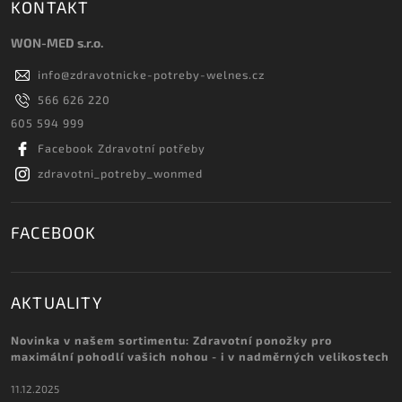
KONTAKT
WON-MED s.r.o.
info
@
zdravotnicke-potreby-welnes.cz
566 626 220
605 594 999
Facebook Zdravotní potřeby
zdravotni_potreby_wonmed
FACEBOOK
AKTUALITY
Novinka v našem sortimentu: Zdravotní ponožky pro
maximální pohodlí vašich nohou - i v nadměrných velikostech
11.12.2025