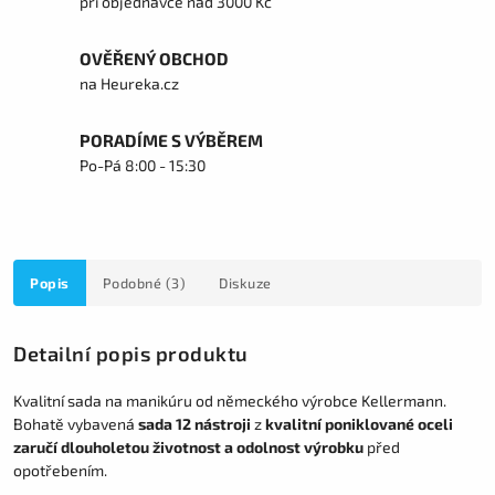
při objednávce nad 3000 Kč
OVĚŘENÝ OBCHOD
na Heureka.cz
PORADÍME S VÝBĚREM
Po-Pá 8:00 - 15:30
Popis
Podobné (3)
Diskuze
Detailní popis produktu
Kvalitní sada na manikúru od německého výrobce Kellermann.
Bohatě vybavená
sada 12 nástroji
z
kvalitní poniklované oceli
zaručí dlouholetou životnost a odolnost výrobku
před
opotřebením.