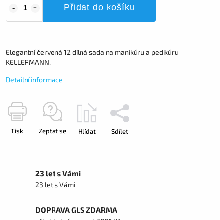
Přidat do košíku
Elegantní červená 12 dílná sada na manikúru a pedikúru
KELLERMANN.
Detailní informace
Tisk
Zeptat se
Hlídat
Sdílet
23 let s Vámi
23 let s Vámi
DOPRAVA GLS ZDARMA