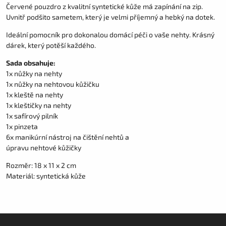
Červené pouzdro z kvalitní syntetické kůže má zapínání na zip.
Uvnitř podšito sametem, který je velmi příjemný a hebký na dotek.
Ideální pomocník pro dokonalou domácí péči o vaše nehty. Krásný
dárek, který potěší každého.
Sada obsahuje:
1x nůžky na nehty
1x nůžky na nehtovou kůžičku
1x kleště na nehty
1x kleštičky na nehty
1x safírový pilník
1x pinzeta
6x manikúrní nástroj na čištění nehtů a
úpravu nehtové kůžičky
Rozměr: 18 x 11 x 2 cm
Materiál: syntetická kůže