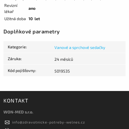
Revizní
ano
lékař
Užitná doba
10 let
Doplňkové parametry
Kategorie
:
Vanové a sprchové sedačky
Záruka
:
24 měsíců
Kód pojišťovny
:
5019535
KONTAKT
WON-MED s.r.o.
info
@
zdravotnicke-potreby-welnes.cz