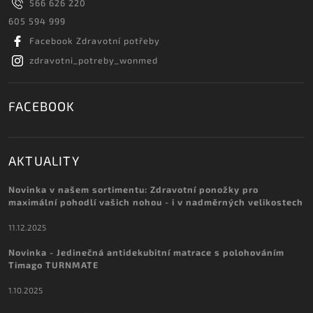
566 626 220
605 594 999
Facebook Zdravotní potřeby
zdravotni_potreby_wonmed
FACEBOOK
AKTUALITY
Novinka v našem sortimentu: Zdravotní ponožky pro
maximální pohodlí vašich nohou - i v nadměrných velikostech
11.12.2025
Novinka - Jedinečná antidekubitní matrace s polohováním
Timago TURNMATE
1.10.2025