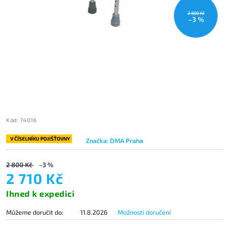
2 800 Kč
–3 %
Kód:
74016
V ČÍSELNÍKU POJIŠŤOVNY
Značka:
DMA Praha
2 800 Kč
–3 %
2 710 Kč
Ihned k expedici
Můžeme doručit do:
11.8.2026
Možnosti doručení