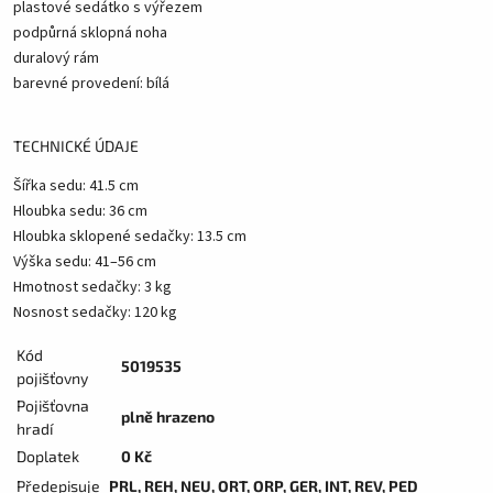
plastové sedátko s výřezem
podpůrná sklopná noha
duralový rám
barevné provedení: bílá
TECHNICKÉ ÚDAJE
Šířka sedu: 41.5 cm
Hloubka sedu: 36 cm
Hloubka sklopené sedačky: 13.5 cm
Výška sedu: 41–56 cm
Hmotnost sedačky: 3 kg
Nosnost sedačky: 120 kg
Kód
5019535
pojišťovny
Pojišťovna
plně hrazeno
hradí
Doplatek
0 Kč
Předepisuje
PRL, REH, NEU, ORT, ORP, GER, INT, REV, PED