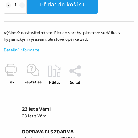
Přidat do košíku
Výškově nastavitelná stolička do sprchy, plastové sedátko s
hygienickým výřezem, plastová opěrka zad.
Detailní informace
Tisk
Zeptat se
Hlídat
Sdílet
23 let s Vámi
23 let s Vámi
DOPRAVA GLS ZDARMA