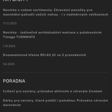
Novinka v našem sortimentu: Zdravotní ponožky pro
maximální pohodlí vašich nohou - i v nadměrných velikostech
11.12.2025
Novinka - Jedinečná antidekubitní matrace s polohováním
Timago TURNMATE
1.10.2025
Dvoumotorové křeslo RELAX již ve 2 provedeních
5.6.2025
PORADNA
Cvičení pro seniory: průvodce aktivním a zdravým životem
Dárky pro seniory, které potěší i pomohou: Průvodce zdravým
darováním