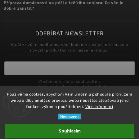
Příprava domácnosti na péči o ležícího seniora: Co vše je
dobré zajistit?
ODEBÍRAT NEWSLETTER
Vložte svůj e-mail a my vám budeme zasílat informace o
nových produktech na našem e-shopu.
Vložením e-mailu souhlasíte s
podmínkami ochrany osobních údajů
Používáme cookies, abychom Vám umožnili pohodlné prohlížení
Přihlásit se
webu a díky analýze provozu webu neustále zlepšovali jeho
funkce, výkon a použitelnost.
Více informací
Nastavení
Copyright 2026
ZDRAVOTNÍ POTŘEBY DRDLOVÁ
. Všechna práva
Souhlasím
vyhrazena.