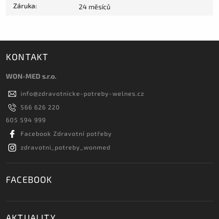
Záruka
:
24 měsíců
KONTAKT
WON-MED s.r.o.
info
@
zdravotnicke-potreby-welnes.cz
566 626 220
605 594 999
Facebook Zdravotní potřeby
zdravotni_potreby_wonmed
FACEBOOK
AKTUALITY