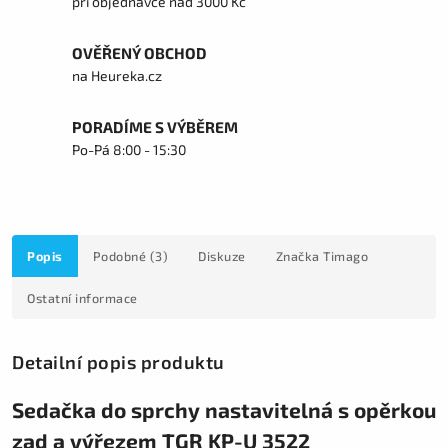
při objednávce nad 3000 Kč
OVĚŘENÝ OBCHOD
na Heureka.cz
PORADÍME S VÝBĚREM
Po-Pá 8:00 - 15:30
Popis
Podobné (3)
Diskuze
Značka
Timago
Ostatní informace
Detailní popis produktu
Sedačka do sprchy nastavitelná s opěrkou
zad a výřezem TGR KP-U 3522